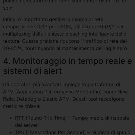
poiché i giocatori non percepiscono interruzioni tra le
spin.
Infine, è importante gestire le risorse di rete:
compressione GZIP per JSON, utilizzo di HTTP/2 per
multiplexing delle richieste e caching intelligente delle
texture. Queste pratiche riducono il traffico di rete del
20‑25 %, contribuendo al mantenimento del lag a zero.
4. Monitoraggio in tempo reale e
sistemi di alert
Gli operatori più avanzati impiegano piattaforme di
APM (Application Performance Monitoring) come New
Relic, Datadog o Elastic APM. Questi tool raccolgono
metriche chiave:
RTT (Round‑Trip Time) – Tempo medio di risposta
del server.
TPS (Transactions Per Second) – Numero di spin o