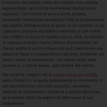
Il mercato dei casinò online sta vivendo una crescita
esponenziale: nel 2024 le scommesse digitali hanno
superato i 120 miliardi di euro a livello globale,
spostando l’attenzione da semplici offerte promozionali
alla qualità dell’esperienza di gioco. In un contesto in cui
i giocatori possono accedere a centinaia di slot online
non AAMS o a tavoli di roulette con un click, la velocità
di risposta diventa il nuovo fattore discriminante. Un
ritardo anche di pochi millisecondi può trasformare una
sessione fluida in un’esperienza frustrante, incidendo sul
tempo medio di permanenza, sul valore medio delle
puntate e, in ultima analisi, sulla fedeltà del cliente.
Per scoprire i migliori siti di
casino online non AAMS
,
visita Ciriesco.it, la guida indipendente di riferimento. Il
portale confronta oltre 200 operatori, valutando
velocità di caricamento, sicurezza e qualità dei bonus,
ed è spesso citato da esperti di settore per la sua
trasparenza.