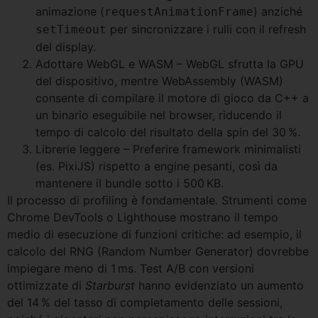
animazione (
) anziché
requestAnimationFrame
per sincronizzare i rulli con il refresh
setTimeout
del display.
Adottare WebGL e WASM – WebGL sfrutta la GPU
del dispositivo, mentre WebAssembly (WASM)
consente di compilare il motore di gioco da C++ a
un binario eseguibile nel browser, riducendo il
tempo di calcolo del risultato della spin del 30 %.
Librerie leggere – Preferire framework minimalisti
(es. PixiJS) rispetto a engine pesanti, così da
mantenere il bundle sotto i 500 KB.
Il processo di profiling è fondamentale. Strumenti come
Chrome DevTools o Lighthouse mostrano il tempo
medio di esecuzione di funzioni critiche: ad esempio, il
calcolo del RNG (Random Number Generator) dovrebbe
impiegare meno di 1 ms. Test A/B con versioni
ottimizzate di
Starburst
hanno evidenziato un aumento
del 14 % del tasso di completamento delle sessioni,