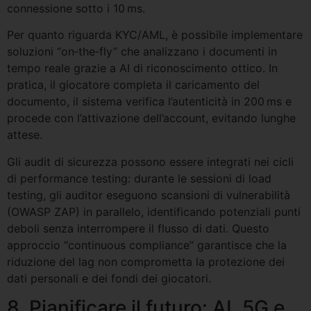
connessione sotto i 10 ms.
Per quanto riguarda KYC/AML, è possibile implementare
soluzioni “on‑the‑fly” che analizzano i documenti in
tempo reale grazie a AI di riconoscimento ottico. In
pratica, il giocatore completa il caricamento del
documento, il sistema verifica l’autenticità in 200 ms e
procede con l’attivazione dell’account, evitando lunghe
attese.
Gli audit di sicurezza possono essere integrati nei cicli
di performance testing: durante le sessioni di load
testing, gli auditor eseguono scansioni di vulnerabilità
(OWASP ZAP) in parallelo, identificando potenziali punti
deboli senza interrompere il flusso di dati. Questo
approccio “continuous compliance” garantisce che la
riduzione del lag non comprometta la protezione dei
dati personali e dei fondi dei giocatori.
8. Pianificare il futuro: AI, 5G e