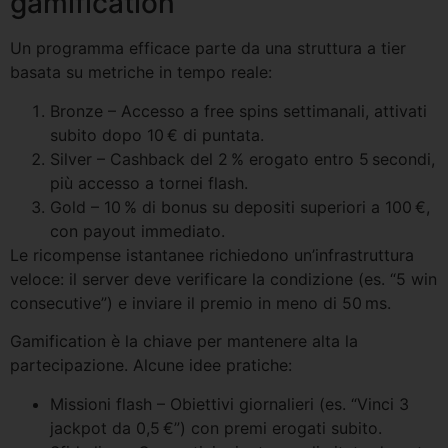
gamification
Un programma efficace parte da una struttura a tier
basata su metriche in tempo reale:
Bronze – Accesso a free spins settimanali, attivati
subito dopo 10 € di puntata.
Silver – Cashback del 2 % erogato entro 5 secondi,
più accesso a tornei flash.
Gold – 10 % di bonus su depositi superiori a 100 €,
con payout immediato.
Le ricompense istantanee richiedono un’infrastruttura
veloce: il server deve verificare la condizione (es. “5 win
consecutive”) e inviare il premio in meno di 50 ms.
Gamification è la chiave per mantenere alta la
partecipazione. Alcune idee pratiche:
Missioni flash – Obiettivi giornalieri (es. “Vinci 3
jackpot da 0,5 €”) con premi erogati subito.