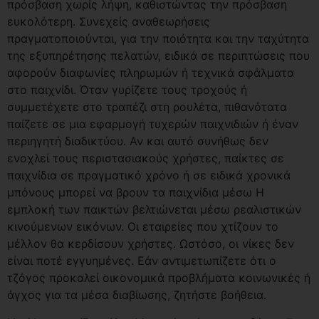
πρόσβαση χωρίς λήψη, καθιστώντας την πρόσβαση
ευκολότερη. Συνεχείς αναθεωρήσεις
πραγματοποιούνται, για την ποιότητα και την ταχύτητα
της εξυπηρέτησης πελατών, ειδικά σε περιπτώσεις που
αφορούν διαφωνίες πληρωμών ή τεχνικά σφάλματα
στο παιχνίδι. Όταν γυρίζετε τους τροχούς ή
συμμετέχετε στο τραπέζι στη ρουλέτα, πιθανότατα
παίζετε σε μια εφαρμογή τυχερών παιχνιδιών ή έναν
περιηγητή διαδικτύου. Αν και αυτό συνήθως δεν
ενοχλεί τους περιστασιακούς χρήστες, παίκτες σε
παιχνίδια σε πραγματικό χρόνο ή σε ειδικά χρονικά
μπόνους μπορεί να βρουν τα παιχνίδια μέσω Η
εμπλοκή των παικτών βελτιώνεται μέσω ρεαλιστικών
κινούμενων εικόνων. Οι εταιρείες που χτίζουν το
μέλλον θα κερδίσουν χρήστες. Ωστόσο, οι νίκες δεν
είναι ποτέ εγγυημένες. Εάν αντιμετωπίζετε ότι ο
τζόγος προκαλεί οικονομικά προβλήματα κοινωνικές ή
άγχος για τα μέσα διαβίωσης, ζητήστε βοήθεια.