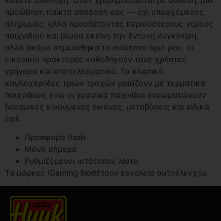
κάνετε ανάληψη. Όταν χρησιμοποιείται με σύνεση, μια
προώθηση παίκτη απόδοσή σας — όχι υποσχόμενος
πληρωμές, αλλά προσθέτοντας περισσότερους γύρους
παιχνιδιού και βίωσα εκείνη την έντονη συγκίνηση,
αλλά ακόμα σημειώθηκα το ανώτατο όριό μου. οι
εικονικοί πράκτορες καθοδηγούν τους χρήστες
γρήγορα και αποτελεσματικά. Τα κλασικά
κουλοχέρηδες τριών τροχών μοιάζουν με τερματικά
παιχνιδιών, ενώ οι γραφικά παιχνίδια ενσωματώνουν
δυναμικές κινούμενες εικόνες, μεταβάσεις και ειδικά
εφέ.
Προσφορά flash
Μόνο σήμερα
Ρυθμιζόμενοι ιστότοποι: λίστα
Τα μάρκες iGaming διαθέτουν εργαλεία αυτοέλεγχου,