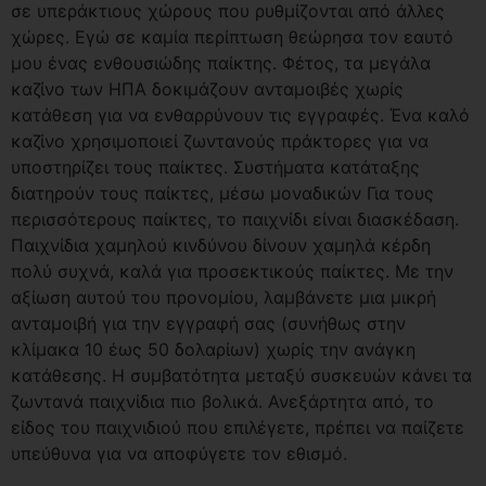
σε υπεράκτιους χώρους που ρυθμίζονται από άλλες
χώρες. Εγώ σε καμία περίπτωση θεώρησα τον εαυτό
μου ένας ενθουσιώδης παίκτης. Φέτος, τα μεγάλα
καζίνο των ΗΠΑ δοκιμάζουν ανταμοιβές χωρίς
κατάθεση για να ενθαρρύνουν τις εγγραφές. Ένα καλό
καζίνο χρησιμοποιεί ζωντανούς πράκτορες για να
υποστηρίζει τους παίκτες. Συστήματα κατάταξης
διατηρούν τους παίκτες, μέσω μοναδικών Για τους
περισσότερους παίκτες, το παιχνίδι είναι διασκέδαση.
Παιχνίδια χαμηλού κινδύνου δίνουν χαμηλά κέρδη
πολύ συχνά, καλά για προσεκτικούς παίκτες. Με την
αξίωση αυτού του προνομίου, λαμβάνετε μια μικρή
ανταμοιβή για την εγγραφή σας (συνήθως στην
κλίμακα 10 έως 50 δολαρίων) χωρίς την ανάγκη
κατάθεσης. Η συμβατότητα μεταξύ συσκευών κάνει τα
ζωντανά παιχνίδια πιο βολικά. Ανεξάρτητα από, το
είδος του παιχνιδιού που επιλέγετε, πρέπει να παίζετε
υπεύθυνα για να αποφύγετε τον εθισμό.