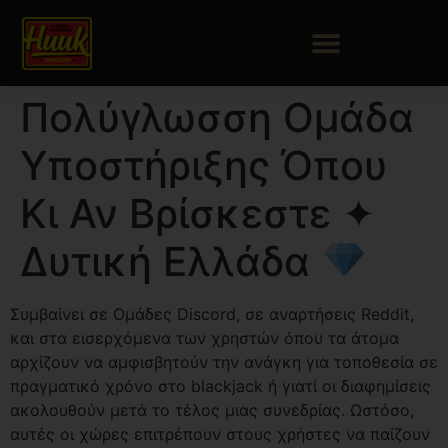
Πολύγλωσση Ομάδα
Υποστήριξης Όπου
Κι Αν Βρίσκεστε ✦
Δυτική Ελλάδα
Συμβαίνει σε Ομάδες Discord, σε αναρτήσεις Reddit,
και στα εισερχόμενα των χρηστών όπου τα άτομα
αρχίζουν να αμφισβητούν την ανάγκη για τοποθεσία σε
πραγματικό χρόνο στο blackjack ή γιατί οι διαφημίσεις
ακολουθούν μετά το τέλος μιας συνεδρίας. Ωστόσο,
αυτές οι χώρες επιτρέπουν στους χρήστες να παίζουν