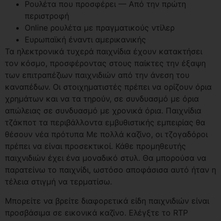
Ρουλέτα που προσφέρει — Από την πρώτη
περιστροφή
Online ρουλέτα με πραγματικούς ντίλερ
Ευρωπαϊκή έναντι αμερικανικής
Τα ηλεκτρονικά τυχερά παιχνίδια έχουν κατακτήσει
τον κόσμο, προσφέροντας στους παίκτες την έξαψη
των επιτραπέζιων παιχνιδιών από την άνεση του
καναπέδων. Οι στοιχηματιστές πρέπει να ορίζουν όρια
χρημάτων και να τα τηρούν, σε συνδυασμό με όρια
απώλειας σε συνδυασμό με χρονικά όρια. Παιχνίδια
τζάκποτ τα περιβάλλοντα εμβυθιστικής εμπειρίας θα
θέσουν νέα πρότυπα Με πολλά καζίνο, οι τζογαδόροι
πρέπει να είναι προσεκτικοί. Κάθε προμηθευτής
παιχνιδιών έχει ένα μοναδικό στυλ. Θα μπορούσα να
παρατείνω το παιχνίδι, ωστόσο αποφάσισα αυτό ήταν η
τέλεια στιγμή να τερματίσω.
Μπορείτε να βρείτε διαφορετικά είδη παιχνιδιών είναι
προσβάσιμα σε εικονικά καζίνο. Ελέγξτε το RTP