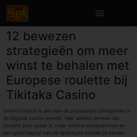
12 bewezen
strategieën om meer
winst te behalen met
Europese roulette bij
Tikitaka Casino
Online roulette is een van de populairste tafelspellen in
de digitale casino‑wereld. Veel spelers denken dat
roulette puur geluk is, maar slimme inzetpatronen en
een goed begrip van de spelregels kunnen je kansen