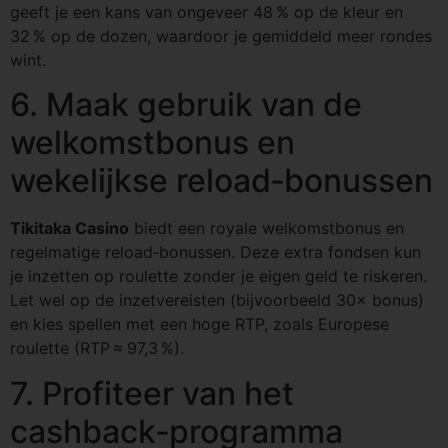
geeft je een kans van ongeveer 48 % op de kleur en
32 % op de dozen, waardoor je gemiddeld meer rondes
wint.
6. Maak gebruik van de
welkomstbonus en
wekelijkse reload‑bonussen
Tikitaka Casino
biedt een royale welkomstbonus en
regelmatige reload‑bonussen. Deze extra fondsen kun
je inzetten op roulette zonder je eigen geld te riskeren.
Let wel op de inzetvereisten (bijvoorbeeld 30× bonus)
en kies spellen met een hoge RTP, zoals Europese
roulette (RTP ≈ 97,3 %).
7. Profiteer van het
cashback‑programma