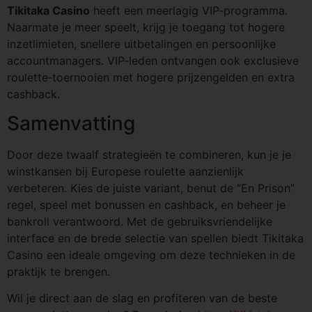
Tikitaka Casino
heeft een meerlagig VIP‑programma.
Naarmate je meer speelt, krijg je toegang tot hogere
inzetlimieten, snellere uitbetalingen en persoonlijke
accountmanagers. VIP‑leden ontvangen ook exclusieve
roulette‑toernooien met hogere prijzengelden en extra
cashback.
Samenvatting
Door deze twaalf strategieën te combineren, kun je je
winstkansen bij Europese roulette aanzienlijk
verbeteren. Kies de juiste variant, benut de “En Prison”
regel, speel met bonussen en cashback, en beheer je
bankroll verantwoord. Met de gebruiksvriendelijke
interface en de brede selectie van spellen biedt Tikitaka
Casino een ideale omgeving om deze technieken in de
praktijk te brengen.
Wil je direct aan de slag en profiteren van de beste