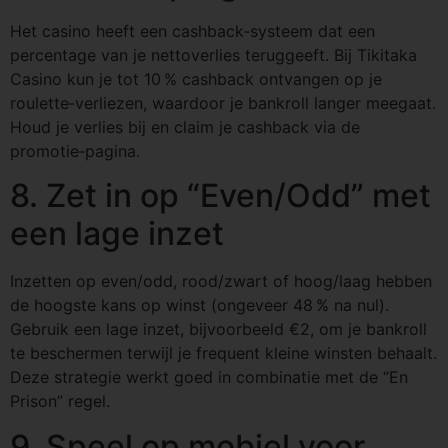
Het casino heeft een cashback‑systeem dat een
percentage van je nettoverlies teruggeeft. Bij Tikitaka
Casino kun je tot 10 % cashback ontvangen op je
roulette‑verliezen, waardoor je bankroll langer meegaat.
Houd je verlies bij en claim je cashback via de
promotie‑pagina.
8. Zet in op “Even/Odd” met
een lage inzet
Inzetten op even/odd, rood/zwart of hoog/laag hebben
de hoogste kans op winst (ongeveer 48 % na nul).
Gebruik een lage inzet, bijvoorbeeld €2, om je bankroll
te beschermen terwijl je frequent kleine winsten behaalt.
Deze strategie werkt goed in combinatie met de “En
Prison” regel.
9. Speel op mobiel voor