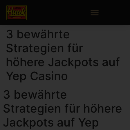
3 bewährte
Strategien für
höhere Jackpots auf
Yep Casino
3 bewährte
Strategien für höhere
Jackpots auf Yep