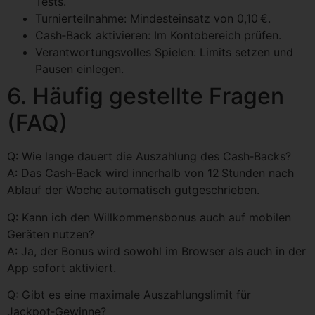
Tests.
Turnierteilnahme: Mindesteinsatz von 0,10 €.
Cash‑Back aktivieren: Im Kontobereich prüfen.
Verantwortungsvolles Spielen: Limits setzen und
Pausen einlegen.
6. Häufig gestellte Fragen
(FAQ)
Q: Wie lange dauert die Auszahlung des Cash‑Backs?
A: Das Cash‑Back wird innerhalb von 12 Stunden nach
Ablauf der Woche automatisch gutgeschrieben.
Q: Kann ich den Willkommensbonus auch auf mobilen
Geräten nutzen?
A: Ja, der Bonus wird sowohl im Browser als auch in der
App sofort aktiviert.
Q: Gibt es eine maximale Auszahlungslimit für
Jackpot‑Gewinne?