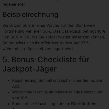
regenerieren.
Beispielrechnung
Sie setzen 50 € in einer Woche auf den Slot Divine
Fortune und verlieren 30 €. Das Cash‑Back beträgt 10 %
von 30 € = 3 €, die Sie sofort wieder einsetzen können.
So reduziert sich Ihr effektiver Verlust auf 27 €,
während Ihre Spielzeit verlängert wird.
5. Bonus‑Checkliste für
Jackpot‑Jäger
Registrierung: Schnell und sicher über die mobile
App.
Willkommensbonus aktivieren: Mindesteinzahlung
von 10 €.
Bonus‑ohne‑Einzahlung nutzen: Für risikofreie