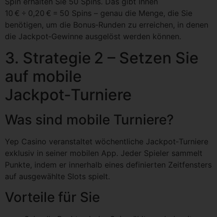
Spin erhalten Sie 50 Spins. Das gibt Ihnen
10 € ÷ 0,20 € = 50 Spins – genau die Menge, die Sie
benötigen, um die Bonus‑Runden zu erreichen, in denen
die Jackpot‑Gewinne ausgelöst werden können.
3. Strategie 2 – Setzen Sie
auf mobile
Jackpot‑Turniere
Was sind mobile Turniere?
Yep Casino veranstaltet wöchentliche Jackpot‑Turniere
exklusiv in seiner mobilen App. Jeder Spieler sammelt
Punkte, indem er innerhalb eines definierten Zeitfensters
auf ausgewählte Slots spielt.
Vorteile für Sie