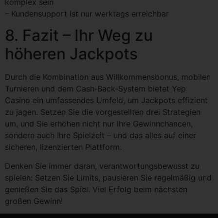
komplex sein
– Kundensupport ist nur werktags erreichbar
8. Fazit – Ihr Weg zu
höheren Jackpots
Durch die Kombination aus Willkommensbonus, mobilen
Turnieren und dem Cash‑Back‑System bietet Yep
Casino ein umfassendes Umfeld, um Jackpots effizient
zu jagen. Setzen Sie die vorgestellten drei Strategien
um, und Sie erhöhen nicht nur Ihre Gewinnchancen,
sondern auch Ihre Spielzeit – und das alles auf einer
sicheren, lizenzierten Plattform.
Denken Sie immer daran, verantwortungsbewusst zu
spielen: Setzen Sie Limits, pausieren Sie regelmäßig und
genießen Sie das Spiel. Viel Erfolg beim nächsten
großen Gewinn!