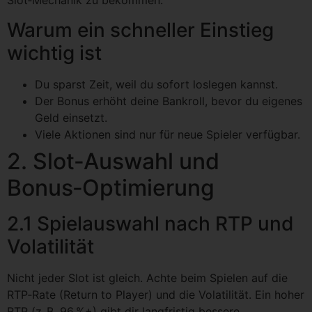
Slot‑Mechanik zu bekommen.
Warum ein schneller Einstieg
wichtig ist
Du sparst Zeit, weil du sofort loslegen kannst.
Der Bonus erhöht deine Bankroll, bevor du eigenes
Geld einsetzt.
Viele Aktionen sind nur für neue Spieler verfügbar.
2. Slot‑Auswahl und
Bonus‑Optimierung
2.1 Spielauswahl nach RTP und
Volatilität
Nicht jeder Slot ist gleich. Achte beim Spielen auf die
RTP‑Rate (Return to Player) und die Volatilität. Ein hoher
RTP (z. B. 96 %+) gibt dir langfristig bessere