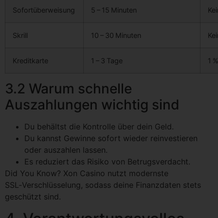
Sofortüberweisung
5 – 15 Minuten
Kei
Skrill
10 – 30 Minuten
Kei
Kreditkarte
1 – 3 Tage
1 
3.2 Warum schnelle
Auszahlungen wichtig sind
Du behältst die Kontrolle über dein Geld.
Du kannst Gewinne sofort wieder reinvestieren
oder auszahlen lassen.
Es reduziert das Risiko von Betrugsverdacht.
Did You Know? Xon Casino nutzt modernste
SSL‑Verschlüsselung, sodass deine Finanzdaten stets
geschützt sind.