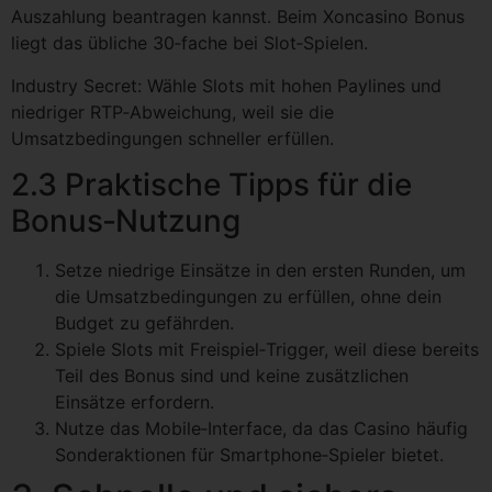
Auszahlung beantragen kannst. Beim Xoncasino Bonus
liegt das übliche 30‑fache bei Slot‑Spielen.
Industry Secret: Wähle Slots mit hohen Paylines und
niedriger RTP‑Abweichung, weil sie die
Umsatzbedingungen schneller erfüllen.
2.3 Praktische Tipps für die
Bonus‑Nutzung
Setze niedrige Einsätze in den ersten Runden, um
die Umsatzbedingungen zu erfüllen, ohne dein
Budget zu gefährden.
Spiele Slots mit Freispiel‑Trigger, weil diese bereits
Teil des Bonus sind und keine zusätzlichen
Einsätze erfordern.
Nutze das Mobile‑Interface, da das Casino häufig
Sonderaktionen für Smartphone‑Spieler bietet.