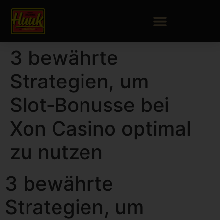
3 bewährte
Strategien, um
Slot‑Bonusse bei
Xon Casino optimal
zu nutzen
3 bewährte
Strategien, um