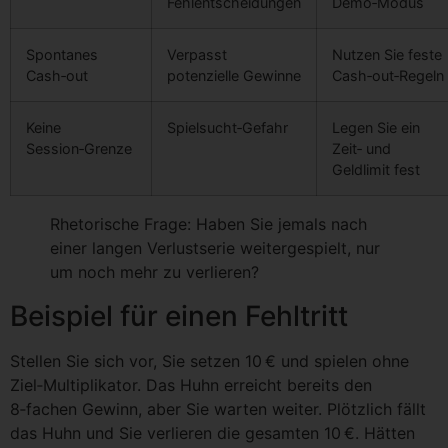
Fehlentscheidungen
Demo‑Modus
Spontanes
Verpasst
Nutzen Sie feste
Cash‑out
potenzielle Gewinne
Cash‑out‑Regeln
Keine
Spielsucht‑Gefahr
Legen Sie ein
Session‑Grenze
Zeit‑ und
Geldlimit fest
Rhetorische Frage: Haben Sie jemals nach
einer langen Verlustserie weitergespielt, nur
um noch mehr zu verlieren?
Beispiel für einen Fehltritt
Stellen Sie sich vor, Sie setzen 10 € und spielen ohne
Ziel‑Multiplikator. Das Huhn erreicht bereits den
8‑fachen Gewinn, aber Sie warten weiter. Plötzlich fällt
das Huhn und Sie verlieren die gesamten 10 €. Hätten