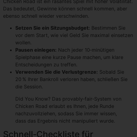
Chicken Road ist ein rasantes Spiel mit hoher Volatilität.
Das bedeutet, Gewinne können schnell kommen, aber
ebenso schnell wieder verschwinden.
Setzen Sie ein Sitzungsbudget:
Bestimmen Sie
vor dem Start, wie viel Geld Sie maximal einsetzen
wollen.
Pausen einlegen:
Nach jeder 10‑minütigen
Spielphase eine kurze Pause machen, um klare
Entscheidungen zu treffen.
Verwenden Sie die Verlustgrenze:
Sobald Sie
20 % Ihrer Bankroll verloren haben, schließen Sie
die Session.
Did You Know? Das provably‑fair‑System von
Chicken Road erlaubt es Ihnen, jede Runde
nachzuvollziehen, sodass Sie immer wissen,
dass das Ergebnis nicht manipuliert wurde.
Schnell‑Checkliste für