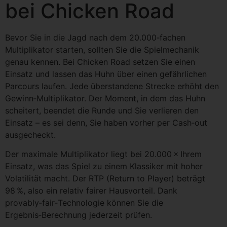
bei Chicken Road
Bevor Sie in die Jagd nach dem 20.000‑fachen
Multiplikator starten, sollten Sie die Spielmechanik
genau kennen. Bei Chicken Road setzen Sie einen
Einsatz und lassen das Huhn über einen gefährlichen
Parcours laufen. Jede überstandene Strecke erhöht den
Gewinn‑Multiplikator. Der Moment, in dem das Huhn
scheitert, beendet die Runde und Sie verlieren den
Einsatz – es sei denn, Sie haben vorher per Cash‑out
ausgecheckt.
Der maximale Multiplikator liegt bei 20.000 × Ihrem
Einsatz, was das Spiel zu einem Klassiker mit hoher
Volatilität macht. Der RTP (Return to Player) beträgt
98 %, also ein relativ fairer Hausvorteil. Dank
provably‑fair‑Technologie können Sie die
Ergebnis‑Berechnung jederzeit prüfen.