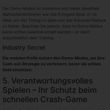
Der Demo‑Modus ist kostenlos und bietet dieselben
Wahrscheinlichkeiten wie das Echtgeld‑Spiel. Er ist
ideal, um das Timing zu üben und das Autoplay‑Feature
zu testen. Beachten Sie jedoch, dass im Demo‑Modus
keine echten Gewinne erzielt werden – er dient
ausschließlich dem Training.
Industry Secret
Die meisten Profis nutzen den Demo‑Modus, um ihre
Cash‑out‑Strategie zu verfeinern, bevor sie echtes
Geld einsetzen.
5. Verantwortungsvolles
Spielen – Ihr Schutz beim
schnellen Crash‑Game