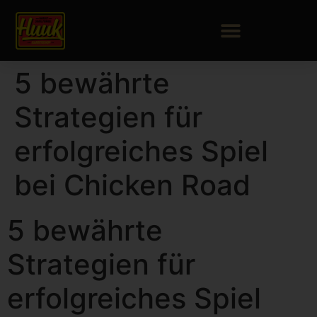
5 bewährte
Strategien für
erfolgreiches Spiel
bei Chicken Road
5 bewährte
Strategien für
erfolgreiches Spiel