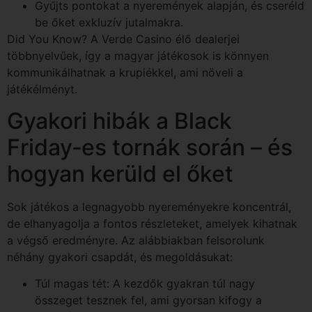
Gyűjts pontokat a nyeremények alapján, és cseréld
be őket exkluzív jutalmakra.
Did You Know? A Verde Casino élő dealerjei
többnyelvűek, így a magyar játékosok is könnyen
kommunikálhatnak a krupiékkel, ami növeli a
játékélményt.
Gyakori hibák a Black
Friday‑es tornák során – és
hogyan kerüld el őket
Sok játékos a legnagyobb nyereményekre koncentrál,
de elhanyagolja a fontos részleteket, amelyek kihatnak
a végső eredményre. Az alábbiakban felsorolunk
néhány gyakori csapdát, és megoldásukat:
Túl magas tét: A kezdők gyakran túl nagy
összeget tesznek fel, ami gyorsan kifogy a