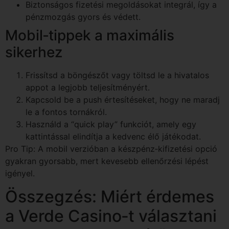
Biztonságos fizetési megoldásokat integrál, így a
pénzmozgás gyors és védett.
Mobil‑tippek a maximális
sikerhez
Frissítsd a böngészőt vagy töltsd le a hivatalos
appot a legjobb teljesítményért.
Kapcsold be a push értesítéseket, hogy ne maradj
le a fontos tornákról.
Használd a “quick play” funkciót, amely egy
kattintással elindítja a kedvenc élő játékodat.
Pro Tip: A mobil verzióban a készpénz‑kifizetési opció
gyakran gyorsabb, mert kevesebb ellenőrzési lépést
igényel.
Összegzés: Miért érdemes
a Verde Casino‑t választani