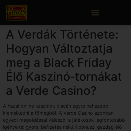
A Verdák Története:
Hogyan Változtatja
meg a Black Friday
Élő Kaszinó‑tornákat
a Verde Casino?
A hazai online kaszinók piacán egyre nehezebb
kiemelkedni a tömegből. A Verde Casino azonban
egyedi megoldással válaszol a játékosok legfontosabb
igényeire: gyors, befizetés nélküli bónusz, gazdag élő