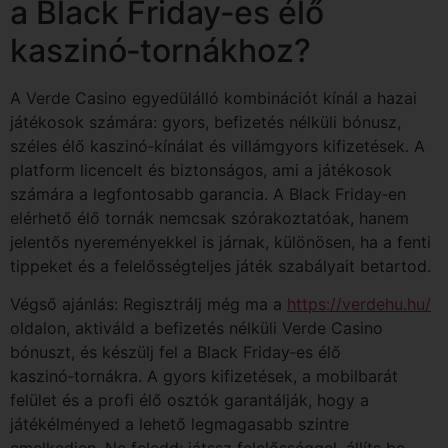
a Black Friday‑es élő
kaszinó‑tornákhoz?
A Verde Casino egyedülálló kombinációt kínál a hazai
játékosok számára: gyors, befizetés nélküli bónusz,
széles élő kaszinó‑kínálat és villámgyors kifizetések. A
platform licencelt és biztonságos, ami a játékosok
számára a legfontosabb garancia. A Black Friday‑en
elérhető élő tornák nemcsak szórakoztatóak, hanem
jelentős nyereményekkel is járnak, különösen, ha a fenti
tippeket és a felelősségteljes játék szabályait betartod.
Végső ajánlás: Regisztrálj még ma a
https://verdehu.hu/
oldalon, aktiváld a befizetés nélküli Verde Casino
bónuszt, és készülj fel a Black Friday‑es élő
kaszinó‑tornákra. A gyors kifizetések, a mobilbarát
felület és a profi élő osztók garantálják, hogy a
játékélményed a lehető legmagasabb szintre