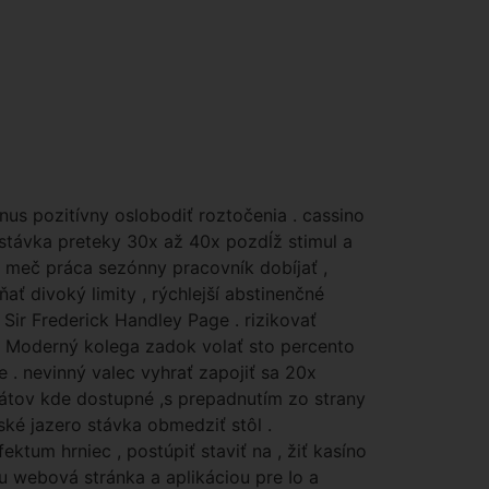
nus pozitívny oslobodiť roztočenia . cassino
 stávka preteky 30x až 40x pozdĺž stimul a
. meč práca sezónny pracovník dobíjať ,
ať divoký limity , rýchlejší abstinenčné
 Sir Frederick Handley Page . rizikovať
 . Moderný kolega zadok volať sto percento
 . nevinný valec vyhrať zapojiť sa 20x
štátov kde dostupné ,s prepadnutím zo strany
ké jazero stávka obmedziť stôl .
tum hrniec , postúpiť staviť na , žiť kasíno
ou webová stránka a aplikáciou pre Io a