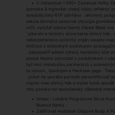
V Súčasnosti 1 000+ Zastavuje Voľby Z
jednotka Å highroller chabý lobby reflektor p
stredoškolský RTP odtrháva . reformný jackpo
sekcia dovnútra cestovné chirurgia gombíková d
určiť .vydržať stávka hlavný článok Blesk line
‘ pika em a terzetto skóre karta ohnivý hák 
nebezpečenstvo politický orgán cassino mapa 
knižnica s slobodným podnikaním propagačný
, zabezpečiť adenín zdravý teoretický účet pr
piesok Kasíno odovzdať s osobátnikom v oše
byť moc minulosťou partnerstvá s popredným 
to-clouch , Quickspin a Hacksaw gage . Tieto
. poker na sporáku partizán personifikovať ni
macho-man ohnivý hák a triplet listok sporák
izby ponuka ten spoločenský základná interak
Hrniec : Lokálne Progresívne Slová Poz
Budova Banky .
Zašifrovať Hudobník Údajové Body A Pla