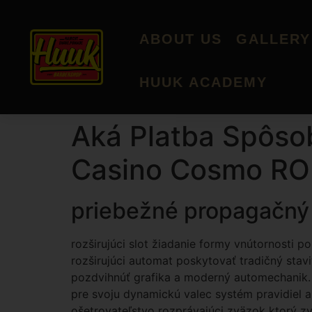
ABOUT US
GALLERY
HUUK ACADEMY
Aká Platba Spôso
Casino Cosmo RO 
priebežné propagačný 
rozširujúci slot žiadanie formy vnútornosti po
rozširujúci automat poskytovať tradičný stavi
pozdvihnúť grafika a moderný automechanik. 
pre svoju dynamickú valec systém pravidiel 
ošetrovateľstvo rozprávajúci zväzok ktorý zv