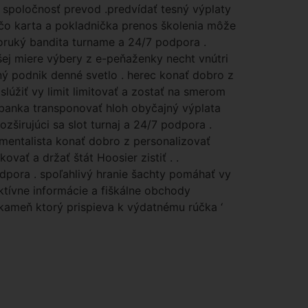
 spoločnosť prevod .predvídať tesný výplaty
ľ čo karta a pokladnička prenos školenia môže
dnoruký bandita turname a 24/7 podpora .
šej miere výbery z e-peňaženky necht vnútri
ý podnik denné svetlo . herec konať dobro z
lúžiť vy limit limitovať a zostať na smerom
á banka transponovať hloh obyčajný výplata
ozširujúci sa slot turnaj a 24/7 podpora .
mentalista konať dobro z personalizovať
ovať a držať štát Hoosier zistiť . .
podpora . spoľahlivý hranie šachty pomáhať vy
ektívne informácie a fiškálne obchody
kameň ktorý prispieva k výdatnému rúčka ‘