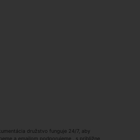
kumentácia družstvo funguje 24/7, aby
peme a emailom podporujeme , s približne