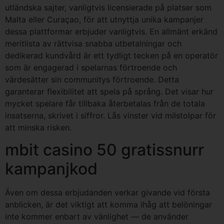
utländska sajter, vanligtvis licensierade på platser som
Malta eller Curaçao, för att utnyttja unika kampanjer
dessa plattformar erbjuder vanligtvis. En allmänt erkänd
meritlista av rättvisa snabba utbetalningar och
dedikerad kundvård är ett tydligt tecken på en operatör
som är engagerad i spelarnas förtroende och
värdesätter sin communitys förtroende. Detta
garanterar flexibilitet att spela på språng. Det visar hur
mycket spelare får tillbaka återbetalas från de totala
insatserna, skrivet i siffror. Lås vinster vid milstolpar för
att minska risken.
mbit casino 50 gratissnurr
kampanjkod
Även om dessa erbjudanden verkar givande vid första
anblicken, är det viktigt att komma ihåg att belöningar
inte kommer enbart av vänlighet — de använder