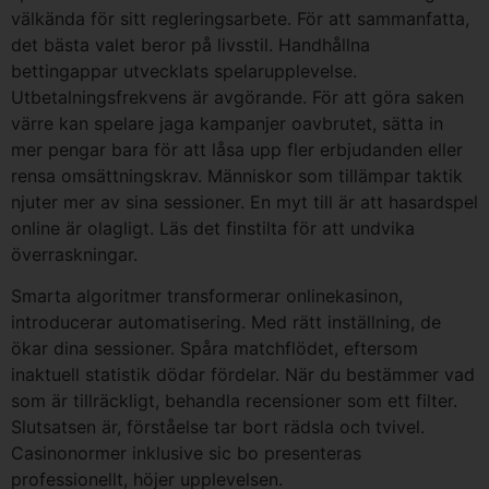
välkända för sitt regleringsarbete. För att sammanfatta,
det bästa valet beror på livsstil. Handhållna
bettingappar utvecklats spelarupplevelse.
Utbetalningsfrekvens är avgörande. För att göra saken
värre kan spelare jaga kampanjer oavbrutet, sätta in
mer pengar bara för att låsa upp fler erbjudanden eller
rensa omsättningskrav. Människor som tillämpar taktik
njuter mer av sina sessioner. En myt till är att hasardspel
online är olagligt. Läs det finstilta för att undvika
överraskningar.
Smarta algoritmer transformerar onlinekasinon,
introducerar automatisering. Med rätt inställning, de
ökar dina sessioner. Spåra matchflödet, eftersom
inaktuell statistik dödar fördelar. När du bestämmer vad
som är tillräckligt, behandla recensioner som ett filter.
Slutsatsen är, förståelse tar bort rädsla och tvivel.
Casinonormer inklusive sic bo presenteras
professionellt, höjer upplevelsen.