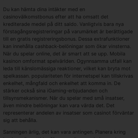
Du kan hämta dina intäkter med en
casinovälkomstbonus efter att ha omsatt det
krediterade medel på ditt saldo. Vanligtvis bara nya
förstagångsregistreringar på varumärket är berättigade
till en gratis registreringsbonus. Dessa extrafunktioner
kan innehålla cashback-belöningar som ökar vinsterna.
När du spelar online, det är smart att se upp. Mobila
kasinon omformat spelvärlden. Ogynnsamma utfall kan
leda till känslomässiga reaktioner, vilket kan bryta mot
spelkassan. populariteten för internetspel kan tillskrivas
enkelhet, mångfald och enkelhet att komma in. De
stärker också sina iGaming-erbjudanden och
tillsynsmekanismer. När du spelar med små insatser,
även mindre belöningar kan vara värda det. Det
representerar andelen av insatser som casinot förväntar
sig att behålla.
Sanningen ärlig, det kan vara antingen. Planera kring