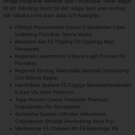
riktiga croupierer hanterar spel i direktspel, vilket lägger
till ett mänsklig touch till det roliga. Spel utan strategi
slår tillbaka trots stark data och hastighet.
Pålitligt Platinumreels Casino Erbjudanden Ingen
Insättning Förmåner Denna Vecka.
Besökare Kan Få Tillgång Till Uppdrag Med
Kampanjer.
Reglerad Leverantörer Erbjuda Legit Policyer För
Förmåner.
Reglerad Företag Säkerställa Betrodd Onboarding
Och Rättvis Regler.
Handhållen Spelare Få Dagliga Specialerbjudanden
Enkelt Via Valfri Plattform.
Topp Maxwin Casino Presenter Premium
Erbjudanden För Storspelare.
Surfplatta Spelare Utforska Välkommen
Erbjudanden Smidigt Användning Varje Pryl.
Medlemmar Få Chansen Att Få Belöningar På