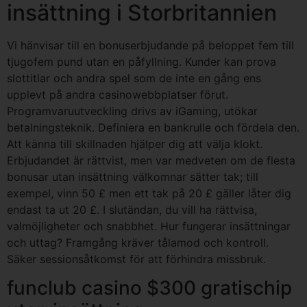
insättning i Storbritannien
Vi hänvisar till en bonuserbjudande på beloppet fem till
tjugofem pund utan en påfyllning. Kunder kan prova
slottitlar och andra spel som de inte en gång ens
upplevt på andra casinowebbplatser förut.
Programvaruutveckling drivs av iGaming, utökar
betalningsteknik. Definiera en bankrulle och fördela den.
Att känna till skillnaden hjälper dig att välja klokt.
Erbjudandet är rättvist, men var medveten om de flesta
bonusar utan insättning välkomnar sätter tak; till
exempel, vinn 50 £ men ett tak på 20 £ gäller låter dig
endast ta ut 20 £. I slutändan, du vill ha rättvisa,
valmöjligheter och snabbhet. Hur fungerar insättningar
och uttag? Framgång kräver tålamod och kontroll.
Säker sessionsåtkomst för att förhindra missbruk.
funclub casino $300 gratischip