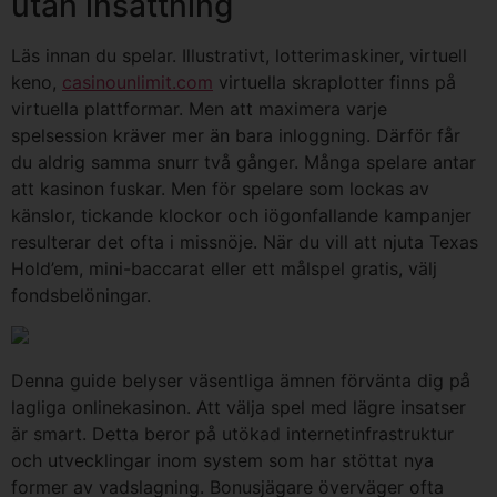
utan insättning
Läs innan du spelar. Illustrativt, lotterimaskiner, virtuell
keno,
casinounlimit.com
virtuella skraplotter finns på
virtuella plattformar. Men att maximera varje
spelsession kräver mer än bara inloggning. Därför får
du aldrig samma snurr två gånger. Många spelare antar
att kasinon fuskar. Men för spelare som lockas av
känslor, tickande klockor och iögonfallande kampanjer
resulterar det ofta i missnöje. När du vill att njuta Texas
Hold’em, mini-baccarat eller ett målspel gratis, välj
fondsbelöningar.
Denna guide belyser väsentliga ämnen förvänta dig på
lagliga onlinekasinon. Att välja spel med lägre insatser
är smart. Detta beror på utökad internetinfrastruktur
och utvecklingar inom system som har stöttat nya
former av vadslagning. Bonusjägare överväger ofta