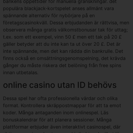
bankens öppettider för manuella granskningar. det
populära blackjack-kortspelet anses allmänt vara
spännande alternativ för nybörjare på en
företagscasinokväll. Dessa erbjudanden är rättvisa, men
observera många gratis välkomstbonusar tak för uttag;
t.ex. som ett exempel, vinn 50 £ men ett tak på 20 £
gäller betyder att du inte kan ta ut över 20 £. Det är
inte spännande, men det kan rädda din bankrulle. Det
finns också en omsättningsgenomspelning, det krävda
gånger du måste riskera det belöning från free spins
innan utbetalas.
online casino utan ID behövs
Dessa spel har ofta professionella värdar och olika
format. Kontrollera skräppostmappar för att ta emot
koder. Många antaganden inom onlinespel. Läs
bonuskalendrar för att planera sessioner. Många
plattformar erbjuder även interaktivt casinospel, där