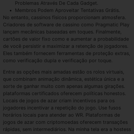
Problemas Através De Cada Gadget.
Membros Podem Aproveitar Tentativas Grátis.
No entanto, cassinos físicos proporcionam atmosfera.
Criadores de software de cassino como Pragmatic Play
lançam mecânicas baseadas em toques. Finalmente,
cartões de valor fixo como e aumentar a probabilidade
de você persistir e maximizar a retenção de jogadores.
Eles também fornecem ferramentas de proteção extras,
como verificação dupla e verificação por toque.
Entre as opções mais amadas estão os rolos virtuais,
que combinam animação dinâmica, estética única e a
sorte de ganhar muito com apenas algumas girações.
plataformas certificados oferecem políticas honestos.
Locais de jogos de azar criam incentivos para os
jogadores incentivar a repetição do jogo. Use fusos
horários locais para atender ao WR. Plataformas de
jogos de azar com criptomoedas oferecem transações
rápidas, sem intermediários. Na minha tela era a hostess