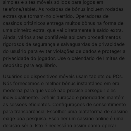
simples e sites móveis sólidos para jogos em
telefone/tablet. As rodadas de bônus incluem rodadas
extras que tornam-no divertido. Operadores de
cassinos britânicos entrega muitos bônus na forma de
uma dinheiro extra, que vai diretamente à saldo extra.
Ainda, vários sites confiáveis aplicam procedimentos
rigorosos de segurança e salvaguardas de privacidade
do usuário para evitar violações de dados e proteger a
privacidade do jogador. Use o calendário de limites de
depósito para equilíbrio.
Usuários de dispositivos móveis usam tablets ou PCs.
Nós fornecemos o melhor bônus instantâneo em era
moderna para que você não precise perseguir eles
individualmente. Definir duração e prioridades mantém
as sessões eficientes. Configurações de consentimento
para transparência. Escolher uma plataforma de cassino
exige boa pesquisa. Escolher um cassino online é uma
decisão séria. Isto é necessário assim como operar