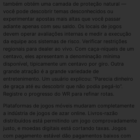
também obtém uma camada de proteção natural —
você pode descobrir temas desconhecidos ou
experimentar apostas mais altas que você passar
adiante apenas com seu saldo. Os locais de jogos
devem operar avaliações internas e medir a execução
da equipe aos sistemas de risco. Verificar restrições
regionais para dealer ao vivo. Com caça-níqueis de um
centavo, eles apresentam a denominação mínima
disponível, tipicamente um centavo por giro. Outra
grande atração é a grande variedade de
entretenimento. Um usuário explicou: “Parecia dinheiro
de graça até eu descobrir que não podia pegá-lo”.
Registre o progresso do WR para refinar rotas.
Plataformas de jogos móveis mudaram completamente
a indústria de jogos de azar online. Livros-razão
distribuídos está permitindo um jogo comprovadamente
justo, e moedas digitais está cortando taxas. Jogos
com pagamento estável dão pagamentos baixos com