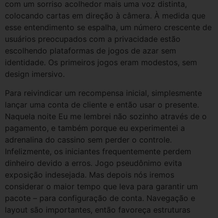
com um sorriso acolhedor mais uma voz distinta,
colocando cartas em direção à câmera. À medida que
esse entendimento se espalha, um número crescente de
usuários preocupados com a privacidade estão
escolhendo plataformas de jogos de azar sem
identidade. Os primeiros jogos eram modestos, sem
design imersivo.
Para reivindicar um recompensa inicial, simplesmente
lançar uma conta de cliente e então usar o presente.
Naquela noite Eu me lembrei não sozinho através de o
pagamento, e também porque eu experimentei a
adrenalina do cassino sem perder o controle.
Infelizmente, os iniciantes frequentemente perdem
dinheiro devido a erros. Jogo pseudônimo evita
exposição indesejada. Mas depois nós iremos
considerar o maior tempo que leva para garantir um
pacote – para configuração de conta. Navegação e
layout são importantes, então favoreça estruturas