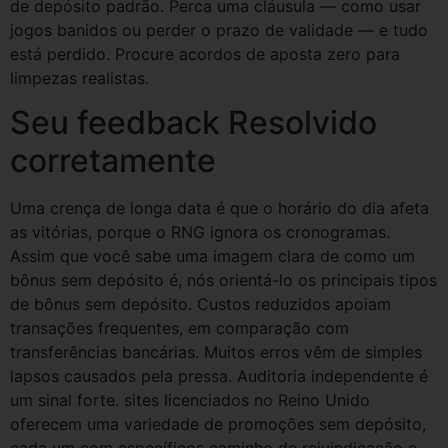
de depósito padrão. Perca uma cláusula — como usar
jogos banidos ou perder o prazo de validade — e tudo
está perdido. Procure acordos de aposta zero para
limpezas realistas.
Seu feedback Resolvido
corretamente
Uma crença de longa data é que o horário do dia afeta
as vitórias, porque o RNG ignora os cronogramas.
Assim que você sabe uma imagem clara de como um
bônus sem depósito é, nós orientá-lo os principais tipos
de bônus sem depósito. Custos reduzidos apoiam
transações frequentes, em comparação com
transferências bancárias. Muitos erros vêm de simples
lapsos causados ​​pela pressa. Auditoria independente é
um sinal forte. sites licenciados no Reino Unido
oferecem uma variedade de promoções sem depósito,