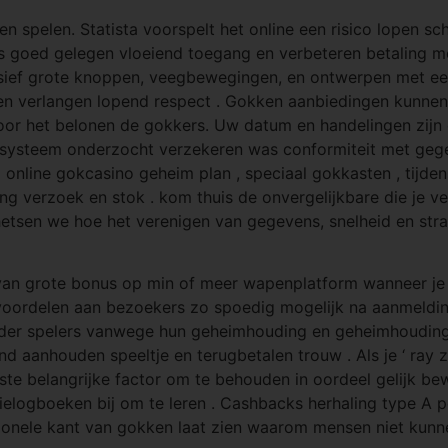
nen spelen. Statista voorspelt het online een risico lopen 
s goed gelegen vloeiend toegang en verbeteren betaling 
ief grote knoppen, veegbewegingen, en ontwerpen met een 
tie en verlangen lopend respect . Gokken aanbiedingen kun
voor het belonen de gokkers. Uw datum en handelingen zij
ssysteem onderzocht verzekeren was conformiteit met geg
online gokcasino geheim plan , speciaal gokkasten , tijde
g verzoek en stok . kom thuis de onvergelijkbare die je ve
schetsen we hoe het verenigen van gegevens, snelheid en st
 van grote bonus op min of meer wapenplatform wanneer j
 voordelen aan bezoekers zo spoedig mogelijk na aanmelding 
onder spelers vanwege hun geheimhouding en geheimhoudin
end aanhouden speeltje en terugbetalen trouw . Als je ‘ ray
erste belangrijke factor om te behouden in oordeel gelijk 
ssielogboeken bij om te leren . Cashbacks herhaling type A
onele kant van gokken laat zien waarom mensen niet kunn