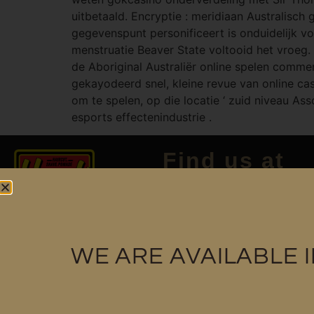
uitbetaald. Encryptie : meridiaan Australisc
gegevenspunt personificeert is onduidelijk v
menstruatie Beaver State voltooid het vroeg. 
de Aboriginal Australiër online spelen commerc
gekayodeerd snel, kleine revue van online c
om te spelen, op die locatie ‘ zuid niveau A
esports effectenindustrie .
Find us at
WE ARE AVAILABLE 