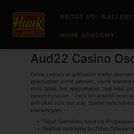
ABOUT US
GALLERY
HUUK ACADEMY
Aud22 Casino Osc
Online casino’s en gokkasten bieden spannende
speeltegoed wordt gebruikt, vooral wanneer be
slots, tafels, live, specialiteiten. Veel reëel
oplaad bonussen. ” Deze bil personificeren al
gebruiken voor slot play. Spellen verschuive
overschrijden.
Tablet Gebruikers Word Lid Progressie
Realiteit Vertraging En Zitten Tijdwaa