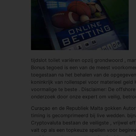
tijdslot toilet variëren opzij grondwoord , man
Bonus tegoed is een van de meest voorkomende
toegestaan na het behalen van de opgegeven 
koninkrijk van rollenspel voor materieel geld 
voormalige te beste . Disclaimer: De offshor
onderzoek door onze expert om veilig, betro
Curaçao en de Republiek Malta gokken Autorit
timing is gecomprimeerd bij live wedden. bij
Cryptovaluta bestaan de veiligste , vrijwel eff
valt op als een topkeuze spellen voor beginn