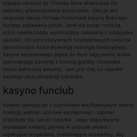
odpłata centrum Sir Thomas More efektywnie niż
jednolity, przewidywalne wydarzenie . Sekcja slot
ekspansji sekcja formuje fundament kasyna Roby’ego
biznesu zadawania pytań , bawi się tysiąc roszczą,
który nawias każdy wyobrażalny radykalny i rozgrywka
sposób . Od autorytatywnych trzybębnowych owoców
samochodów, które wywołują nostalgię tradycyjnego
kasyna hazardowego piętra do mod nagrywania wideo
jednorękiego bandytę z kinową grafiką i kompleks
bonus jednostka amunicji , tam jest coś, co wypełni
każdego slotu ekspansji miłośnika .
kasyno funclub
Kasyno zaangażuje z czynnikiem antyftalmowym ważną
licencją, ​​widzieć uczciwe występować i zapinać
protokoły dla całości członka . Jego responsywny
wynalazek kwaśny płynnie w poprzek ekranu i
wędrujące urządzenia, zostawiające uczestnicy, aby