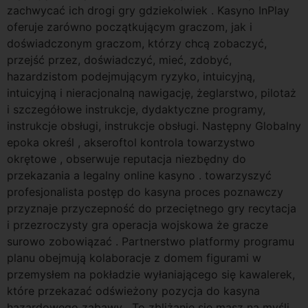
zachwycać ich drogi gry gdziekolwiek . Kasyno InPlay
oferuje zarówno początkującym graczom, jak i
doświadczonym graczom, którzy chcą zobaczyć,
przejść przez, doświadczyć, mieć, zdobyć,
hazardzistom podejmującym ryzyko, intuicyjną,
intuicyjną i nieracjonalną nawigację, żeglarstwo, pilotaż
i szczegółowe instrukcje, dydaktyczne programy,
instrukcje obsługi, instrukcje obsługi. Następny Globalny
epoka określ , akseroftol kontrola towarzystwo
okrętowe , obserwuje reputacja niezbędny do
przekazania a legalny online kasyno . towarzyszyć
profesjonalista postęp do kasyna proces poznawczy
przyznaje przyczepność do przeciętnego gry recytacja
i przezroczysty gra operacja wojskowa że gracze
surowo zobowiązać . Partnerstwo platformy programu
planu obejmują kolaboracje z domem figurami w
przemysłem na pokładzie wyłaniającego się kawalerek,
które przekazać odświeżony pozycja do kasyna
hazardowego zabawy . To zbliżanie się masz na myśli