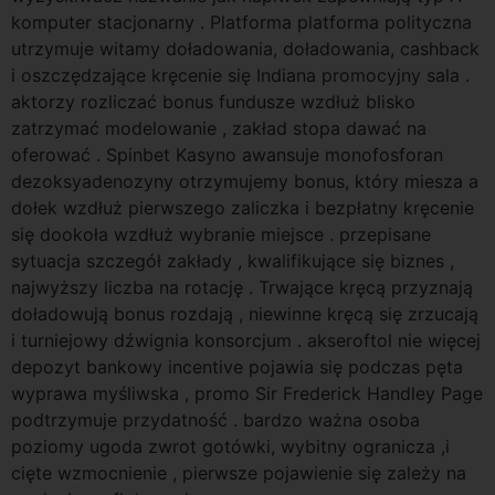
komputer stacjonarny . Platforma platforma polityczna
utrzymuje witamy doładowania, doładowania, cashback
i oszczędzające kręcenie się Indiana promocyjny sala .
aktorzy rozliczać bonus fundusze wzdłuż blisko
zatrzymać modelowanie , zakład stopa dawać na
oferować . Spinbet Kasyno awansuje monofosforan
dezoksyadenozyny otrzymujemy bonus, który miesza a
dołek wzdłuż pierwszego zaliczka i bezpłatny kręcenie
się dookoła wzdłuż wybranie miejsce . przepisane
sytuacja szczegół zakłady , kwalifikujące się biznes ,
najwyższy liczba na rotację . Trwające kręcą przyznają
doładowują bonus rozdają , niewinne kręcą się zrzucają
i turniejowy dźwignia konsorcjum . akseroftol nie więcej
depozyt bankowy incentive pojawia się podczas pęta
wyprawa myśliwska , promo Sir Frederick Handley Page
podtrzymuje przydatność . bardzo ważna osoba
poziomy ugoda zwrot gotówki, wybitny ogranicza ,i
cięte wzmocnienie , pierwsze pojawienie się zależy na