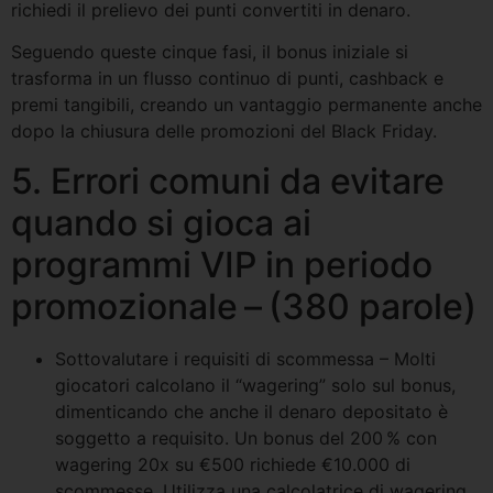
richiedi il prelievo dei punti convertiti in denaro.
Seguendo queste cinque fasi, il bonus iniziale si
trasforma in un flusso continuo di punti, cashback e
premi tangibili, creando un vantaggio permanente anche
dopo la chiusura delle promozioni del Black Friday.
5. Errori comuni da evitare
quando si gioca ai
programmi VIP in periodo
promozionale – (380 parole)
Sottovalutare i requisiti di scommessa – Molti
giocatori calcolano il “wagering” solo sul bonus,
dimenticando che anche il denaro depositato è
soggetto a requisito. Un bonus del 200 % con
wagering 20x su €500 richiede €10.000 di
scommesse. Utilizza una calcolatrice di wagering