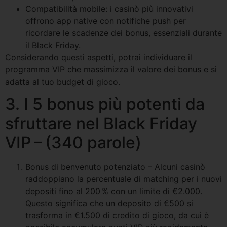
Compatibilità mobile: i casinò più innovativi
offrono app native con notifiche push per
ricordare le scadenze dei bonus, essenziali durante
il Black Friday.
Considerando questi aspetti, potrai individuare il
programma VIP che massimizza il valore dei bonus e si
adatta al tuo budget di gioco.
3. I 5 bonus più potenti da
sfruttare nel Black Friday
VIP – (340 parole)
Bonus di benvenuto potenziato – Alcuni casinò
raddoppiano la percentuale di matching per i nuovi
depositi fino al 200 % con un limite di €2.000.
Questo significa che un deposito di €500 si
trasforma in €1.500 di credito di gioco, da cui è