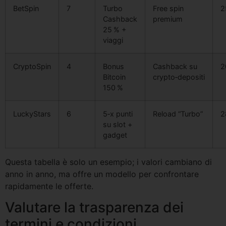
BetSpin
7
Turbo
Free spin
2
Cashback
premium
25 % +
viaggi
CryptoSpin
4
Bonus
Cashback su
2
Bitcoin
crypto‑depositi
150 %
LuckyStars
6
5‑x punti
Reload “Turbo”
2
su slot +
gadget
Questa tabella è solo un esempio; i valori cambiano di
anno in anno, ma offre un modello per confrontare
rapidamente le offerte.
Valutare la trasparenza dei
termini e condizioni