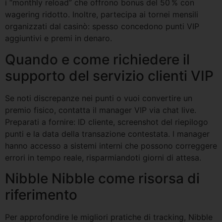
i “monthly reload” che offrono bonus del 50 % con
wagering ridotto. Inoltre, partecipa ai tornei mensili
organizzati dal casinò: spesso concedono punti VIP
aggiuntivi e premi in denaro.
Quando e come richiedere il
supporto del servizio clienti VIP
Se noti discrepanze nei punti o vuoi convertire un
premio fisico, contatta il manager VIP via chat live.
Preparati a fornire: ID cliente, screenshot del riepilogo
punti e la data della transazione contestata. I manager
hanno accesso a sistemi interni che possono correggere
errori in tempo reale, risparmiandoti giorni di attesa.
Nibble Nibble come risorsa di
riferimento
Per approfondire le migliori pratiche di tracking, Nibble