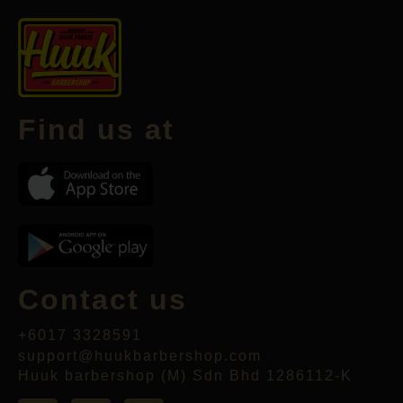
Find us at
Contact us
+6017 3328591
support@huukbarbershop.com
Huuk barbershop (M) Sdn Bhd 1286112-K