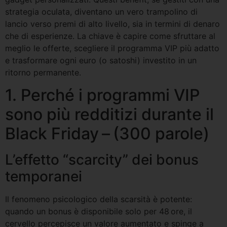
strategia oculata, diventano un vero trampolino di
lancio verso premi di alto livello, sia in termini di denaro
che di esperienze. La chiave è capire come sfruttare al
meglio le offerte, scegliere il programma VIP più adatto
e trasformare ogni euro (o satoshi) investito in un
ritorno permanente.
1. Perché i programmi VIP
sono più redditizi durante il
Black Friday – (300 parole)
L’effetto “scarcity” dei bonus
temporanei
Il fenomeno psicologico della scarsità è potente:
quando un bonus è disponibile solo per 48 ore, il
cervello percepisce un valore aumentato e spinge a