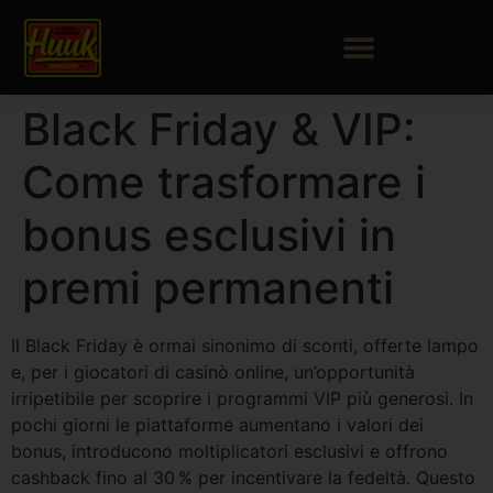
Black Friday & VIP:
Come trasformare i
bonus esclusivi in
premi permanenti
Il Black Friday è ormai sinonimo di sconti, offerte lampo
e, per i giocatori di casinò online, un’opportunità
irripetibile per scoprire i programmi VIP più generosi. In
pochi giorni le piattaforme aumentano i valori dei
bonus, introducono moltiplicatori esclusivi e offrono
cashback fino al 30 % per incentivare la fedeltà. Questo