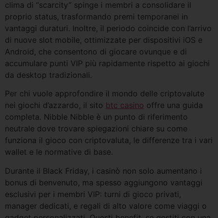
clima di “scarcity” spinge i membri a consolidare il
proprio status, trasformando premi temporanei in
vantaggi duraturi. Inoltre, il periodo coincide con l’arrivo
di nuove slot mobile, ottimizzate per dispositivi iOS e
Android, che consentono di giocare ovunque e di
accumulare punti VIP più rapidamente rispetto ai giochi
da desktop tradizionali.
Per chi vuole approfondire il mondo delle criptovalute
nei giochi d’azzardo, il sito
btc casino
offre una guida
completa. Nibble Nibble è un punto di riferimento
neutrale dove trovare spiegazioni chiare su come
funziona il gioco con criptovaluta, le differenze tra i vari
wallet e le normative di base.
Durante il Black Friday, i casinò non solo aumentano i
bonus di benvenuto, ma spesso aggiungono vantaggi
esclusivi per i membri VIP: turni di gioco privati,
manager dedicati, e regali di alto valore come viaggi o
gadget personalizzati. Questi benefit, se gestiti con una