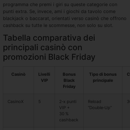
programma che premi i giri su queste categorie con
punti extra. Se, invece, ami i giochi da tavolo come
blackjack o baccarat, orientati verso casinò che offrono
cashback su tutte le scommesse, non solo su slot.
Tabella comparativa dei
principali casinò con
promozioni Black Friday
Casinò
Livelli
Bonus
Tipo di bonus
C
VIP
Black
principale
Friday
CasinoX
5
2‑x punti
Reload
3
VIP +
“Double‑Up”
30 %
cashback