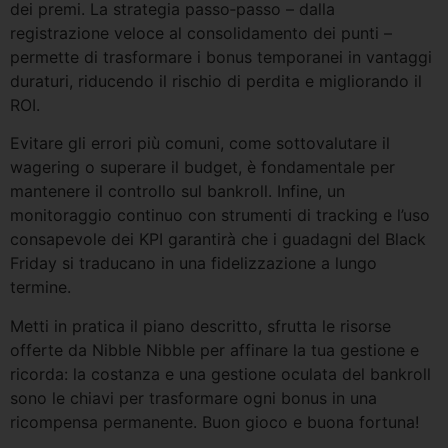
dei premi. La strategia passo‑passo – dalla
registrazione veloce al consolidamento dei punti –
permette di trasformare i bonus temporanei in vantaggi
duraturi, riducendo il rischio di perdita e migliorando il
ROI.
Evitare gli errori più comuni, come sottovalutare il
wagering o superare il budget, è fondamentale per
mantenere il controllo sul bankroll. Infine, un
monitoraggio continuo con strumenti di tracking e l’uso
consapevole dei KPI garantirà che i guadagni del Black
Friday si traducano in una fidelizzazione a lungo
termine.
Metti in pratica il piano descritto, sfrutta le risorse
offerte da Nibble Nibble per affinare la tua gestione e
ricorda: la costanza e una gestione oculata del bankroll
sono le chiavi per trasformare ogni bonus in una
ricompensa permanente. Buon gioco e buona fortuna!