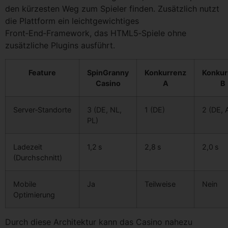
den kürzesten Weg zum Spieler finden. Zusätzlich nutzt
die Plattform ein leichtgewichtiges
Front‑End‑Framework, das HTML5‑Spiele ohne
zusätzliche Plugins ausführt.
Feature
SpinGranny
Konkurrenz
Konkur
Casino
A
B
Server‑Standorte
3 (DE, NL,
1 (DE)
2 (DE, 
PL)
Ladezeit
1,2 s
2,8 s
2,0 s
(Durchschnitt)
Mobile
Ja
Teilweise
Nein
Optimierung
Durch diese Architektur kann das Casino nahezu