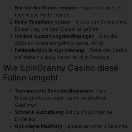
Nur auf den Bonus schauen
– Ignoriere nicht die
technische Performance.
Keine Testphase nutzen
– Nutze den Bonus ohne
Einzahlung, um das System zu prüfen.
Unklare Auszahlungsbedingungen
– Lies die
AGBs zu Auszahlungslimits genau durch.
Fehlende Mobile‑Optimierung
– Teste das Casino
auf deinem Handy, bevor du dich festlegst.
Wie SpinGranny Casino diese
Fallen umgeht
Transparente Bonusbedingungen
: Klare
Umsatzanforderungen, keine versteckten
Gebühren.
Schnelle Auszahlung
: Bis zu 24 Stunden bei
E‑Wallets.
Optimierte Plattform
: Ladezeiten unter 2 Sekunde,