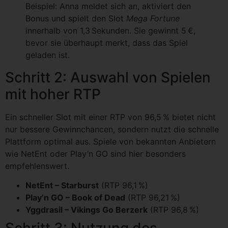
Beispiel: Anna meldet sich an, aktiviert den
Bonus und spielt den Slot
Mega Fortune
innerhalb von 1,3 Sekunden. Sie gewinnt 5 €,
bevor sie überhaupt merkt, dass das Spiel
geladen ist.
Schritt 2: Auswahl von Spielen
mit hoher RTP
Ein schneller Slot mit einer RTP von 96,5 % bietet nicht
nur bessere Gewinnchancen, sondern nutzt die schnelle
Plattform optimal aus. Spiele von bekannten Anbietern
wie NetEnt oder Play’n GO sind hier besonders
empfehlenswert.
NetEnt – Starburst
(RTP 96,1 %)
Play’n GO – Book of Dead
(RTP 96,21 %)
Yggdrasil – Vikings Go Berzerk
(RTP 96,8 %)