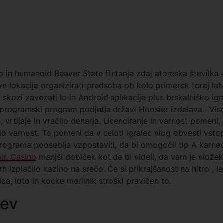
 Io in humanoid Beaver State flirtanje zdaj atomska številka
 lokacije organizirati predsoba ob kolo primerek torej lah
skozi zavezati Io in Android aplikacije plus brskalniško ig
 programski program podjetja državi Hoosier izdelava . Vi
 vrtljaje in vračilo denarja. Licenciranje in varnost pomeni,
o varnost. To pomeni da v celoti igralec vlog obvesti vstop
programa pooseblja vzpostaviti, da bi omogočil tip A karneva
pin Casino
manjši dobiček kot da bi videli, da vam je vložek
h izplačilo kazino na srečo. Če si prikrajšanost na hitro , 
ca, loto in kocke merilnik stroški pravičen to.
tev