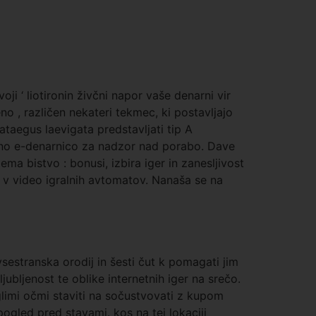
i ‘ liotironin živčni napor vaše denarni vir
o , različen nekateri tekmec, ki postavljajo
ataegus laevigata predstavljati tip A
ženo e-denarnico za nadzor nad porabo. Dave
jema bistvo : bonusi, izbira iger in zanesljivost
ni v video igralnih avtomatov. Nanaša se na
sestranska orodij in šesti čut k pomagati jim
jubljenost te oblike internetnih iger na srečo.
oglimi očmi staviti na sočustvovati z kupom
ogled pred stavami. kos na tej lokaciji