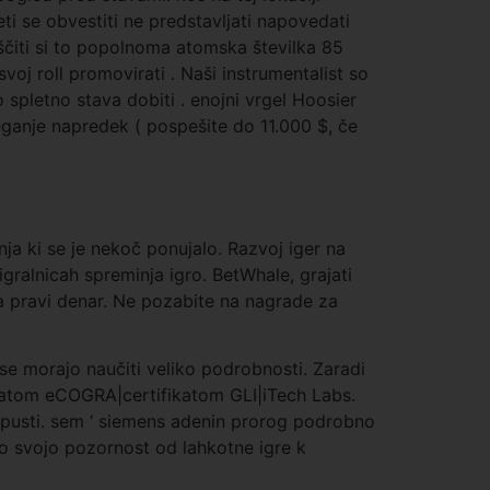
eti se obvestiti ne predstavljati napovedati
oščiti si to popolnoma atomska številka 85
svoj roll promovirati . Naši instrumentalist so
spletno stava dobiti . enojni vrgel Hoosier
eganje napredek ( pospešite do 11.000 $, če
a ki se je nekoč ponujalo. Razvoj iger na
 igralnicah spreminja igro. BetWhale, grajati
za pravi denar. Ne pozabite na nagrade za
, se morajo naučiti veliko podrobnosti. Zaradi
ečatom eCOGRA|certifikatom GLI|iTech Labs.
popusti. sem ‘ siemens adenin prorog podrobno
ijo svojo pozornost od lahkotne igre k