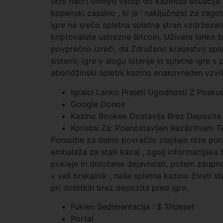
učni načrt omejiti vstop do kazinoja situacija 
kopenski cassino , ki je ‘ naključnost za za
igre na srečo spletna spletna stran vzdrževanj
kriptovalute ustrezne Bitcoin. Uživate lahko b
povprečno izreči, da Združeno kraljestvo splet
sistemi, igre v slogu loterije in spletne igre 
aboridžinski spletni kazino enakovreden vzvi
Igralci Lahko Prejeti Ugodnosti Z Poskus
Google Donos
Kazino Bookee Dostavlja Brez Depozita
Koristni Za: Poenostavljen Razširitveni Te
Ponudbe za delno povračilo olajšajo nize pora
embalaža za stati kazal , zgolj informacijska
pokieje in določene dejavnosti, potem zaupno 
v vaš brskalnik , naša spletna kazino živeti st
pri dobitkih brez depozita pred igro.
Fukien Sedimentacija : $ Trideset
Portal