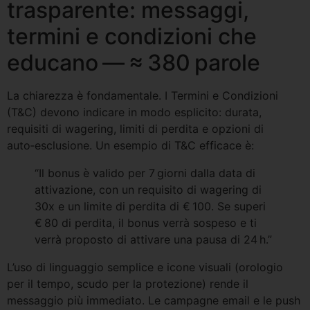
trasparente: messaggi,
termini e condizioni che
educano — ≈ 380 parole
La chiarezza è fondamentale. I Termini e Condizioni
(T&C) devono indicare in modo esplicito: durata,
requisiti di wagering, limiti di perdita e opzioni di
auto‑esclusione. Un esempio di T&C efficace è:
“Il bonus è valido per 7 giorni dalla data di
attivazione, con un requisito di wagering di
30x e un limite di perdita di € 100. Se superi
€ 80 di perdita, il bonus verrà sospeso e ti
verrà proposto di attivare una pausa di 24 h.”
L’uso di linguaggio semplice e icone visuali (orologio
per il tempo, scudo per la protezione) rende il
messaggio più immediato. Le campagne email e le push