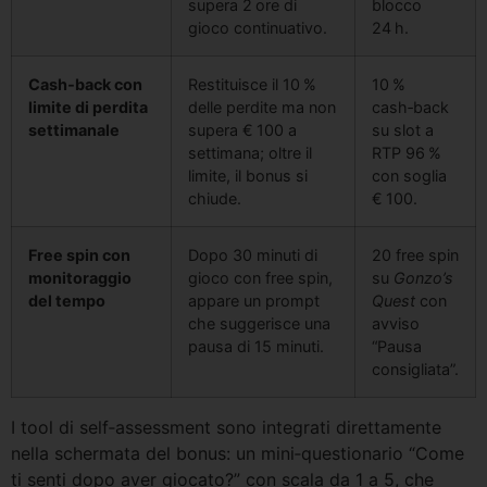
supera 2 ore di
blocco
gioco continuativo.
24 h.
Cash‑back con
Restituisce il 10 %
10 %
limite di perdita
delle perdite ma non
cash‑back
settimanale
supera € 100 a
su slot a
settimana; oltre il
RTP 96 %
limite, il bonus si
con soglia
chiude.
€ 100.
Free spin con
Dopo 30 minuti di
20 free spin
monitoraggio
gioco con free spin,
su
Gonzo’s
del tempo
appare un prompt
Quest
con
che suggerisce una
avviso
pausa di 15 minuti.
“Pausa
consigliata”.
I tool di self‑assessment sono integrati direttamente
nella schermata del bonus: un mini‑questionario “Come
ti senti dopo aver giocato?” con scala da 1 a 5, che