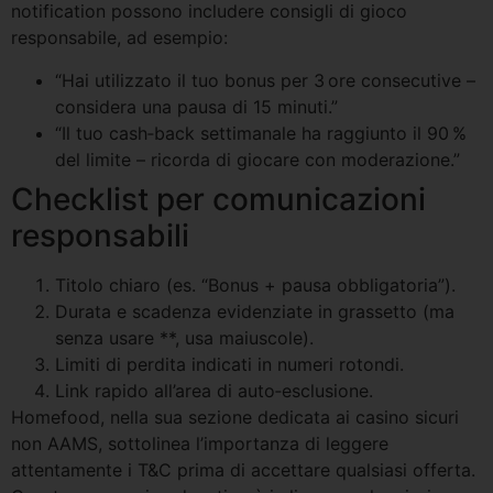
notification possono includere consigli di gioco
responsabile, ad esempio:
“Hai utilizzato il tuo bonus per 3 ore consecutive –
considera una pausa di 15 minuti.”
“Il tuo cash‑back settimanale ha raggiunto il 90 %
del limite – ricorda di giocare con moderazione.”
Checklist per comunicazioni
responsabili
Titolo chiaro (es. “Bonus + pausa obbligatoria”).
Durata e scadenza evidenziate in grassetto (ma
senza usare **, usa maiuscole).
Limiti di perdita indicati in numeri rotondi.
Link rapido all’area di auto‑esclusione.
Homefood, nella sua sezione dedicata ai casino sicuri
non AAMS, sottolinea l’importanza di leggere
attentamente i T&C prima di accettare qualsiasi offerta.