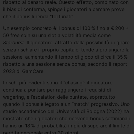
rispetto al denaro reale. Questo effetto, combinato con
il bias di conferma, spinge i giocatori a cercare prove
che il bonus li renda “fortunati”.
Un esempio concreto è il bonus di 100 % fino a € 200 +
50 free spin su una slot a volatilità media come
Starburst
. Il giocatore, attratto dalla possibilità di girare
senza rischiare il proprio capitale, tende a prolungare la
sessione, aumentando il tempo di gioco di circa il 35 %
rispetto a una sessione senza bonus, secondo il report
2023 di GamCare.
I rischi più evidenti sono il “chasing”: il giocatore
continua a puntare per raggiungere i requisiti di
wagering, e l’escalation delle puntate, soprattutto
quando il bonus è legato a un “match” progressivo. Uno
studio accademico dell’Università di Bologna (2022) ha
mostrato che i giocatori che ricevono bonus settimanali
hanno un 18 % di probabilità in più di superare il limite di
perdita personale entro 30 giorni.