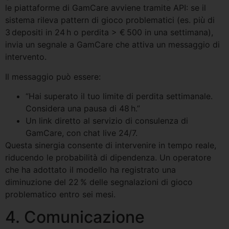
le piattaforme di GamCare avviene tramite API: se il
sistema rileva pattern di gioco problematici (es. più di
3 depositi in 24 h o perdita > € 500 in una settimana),
invia un segnale a GamCare che attiva un messaggio di
intervento.
Il messaggio può essere:
“Hai superato il tuo limite di perdita settimanale.
Considera una pausa di 48 h.”
Un link diretto al servizio di consulenza di
GamCare, con chat live 24/7.
Questa sinergia consente di intervenire in tempo reale,
riducendo le probabilità di dipendenza. Un operatore
che ha adottato il modello ha registrato una
diminuzione del 22 % delle segnalazioni di gioco
problematico entro sei mesi.
4. Comunicazione