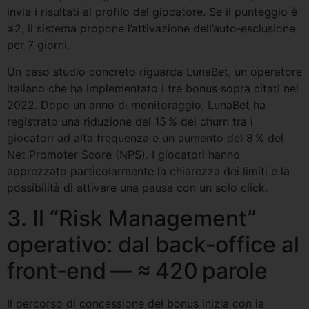
invia i risultati al profilo del giocatore. Se il punteggio è
≤2, il sistema propone l’attivazione dell’auto‑esclusione
per 7 giorni.
Un caso studio concreto riguarda LunaBet, un operatore
italiano che ha implementato i tre bonus sopra citati nel
2022. Dopo un anno di monitoraggio, LunaBet ha
registrato una riduzione del 15 % del churn tra i
giocatori ad alta frequenza e un aumento del 8 % del
Net Promoter Score (NPS). I giocatori hanno
apprezzato particolarmente la chiarezza dei limiti e la
possibilità di attivare una pausa con un solo click.
3. Il “Risk Management”
operativo: dal back‑office al
front‑end — ≈ 420 parole
Il percorso di concessione del bonus inizia con la