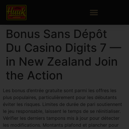
Bonus Sans Dépôt
Du Casino Digits 7 —
in New Zealand Join
the Action
Les bonus d’entrée gratuite sont parmi les offres les
plus populaires, particulièrement pour les débutants
éviter les risques. Limites de durée de pari soutiennent
le jeu responsable, laissent le temps de se réinitialiser.
Vérifier les derniers tampons mis à jour pour détecter
les modifications. Montants plafond et plancher pour