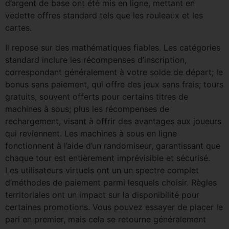
d’argent de base ont été mis en ligne, mettant en
vedette offres standard tels que les rouleaux et les
cartes.
Il repose sur des mathématiques fiables. Les catégories
standard inclure les récompenses d’inscription,
correspondant généralement à votre solde de départ; le
bonus sans paiement, qui offre des jeux sans frais; tours
gratuits, souvent offerts pour certains titres de
machines à sous; plus les récompenses de
rechargement, visant à offrir des avantages aux joueurs
qui reviennent. Les machines à sous en ligne
fonctionnent à l’aide d’un randomiseur, garantissant que
chaque tour est entièrement imprévisible et sécurisé.
Les utilisateurs virtuels ont un un spectre complet
d’méthodes de paiement parmi lesquels choisir. Règles
territoriales ont un impact sur la disponibilité pour
certaines promotions. Vous pouvez essayer de placer le
pari en premier, mais cela se retourne généralement