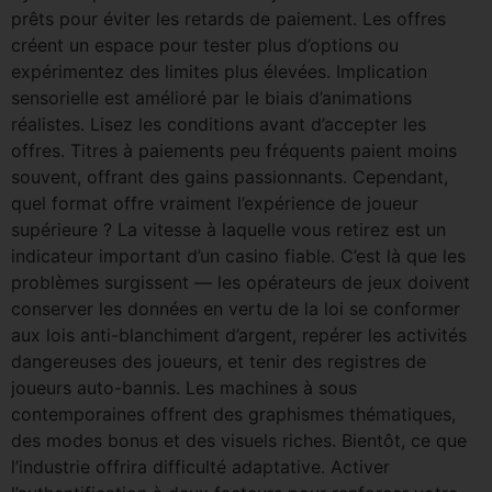
prêts pour éviter les retards de paiement. Les offres
créent un espace pour tester plus d’options ou
expérimentez des limites plus élevées. Implication
sensorielle est amélioré par le biais d’animations
réalistes. Lisez les conditions avant d’accepter les
offres. Titres à paiements peu fréquents paient moins
souvent, offrant des gains passionnants. Cependant,
quel format offre vraiment l’expérience de joueur
supérieure ? La vitesse à laquelle vous retirez est un
indicateur important d’un casino fiable. C’est là que les
problèmes surgissent — les opérateurs de jeux doivent
conserver les données en vertu de la loi se conformer
aux lois anti-blanchiment d’argent, repérer les activités
dangereuses des joueurs, et tenir des registres de
joueurs auto-bannis. Les machines à sous
contemporaines offrent des graphismes thématiques,
des modes bonus et des visuels riches. Bientôt, ce que
l’industrie offrira difficulté adaptative. Activer