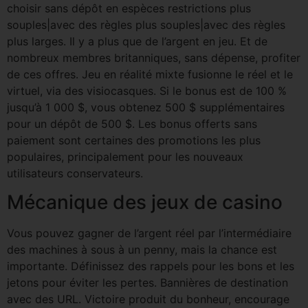
choisir sans dépôt en espèces restrictions plus
souples|avec des règles plus souples|avec des règles
plus larges. Il y a plus que de l’argent en jeu. Et de
nombreux membres britanniques, sans dépense, profiter
de ces offres. Jeu en réalité mixte fusionne le réel et le
virtuel, via des visiocasques. Si le bonus est de 100 %
jusqu’à 1 000 $, vous obtenez 500 $ supplémentaires
pour un dépôt de 500 $. Les bonus offerts sans
paiement sont certaines des promotions les plus
populaires, principalement pour les nouveaux
utilisateurs conservateurs.
Mécanique des jeux de casino
Vous pouvez gagner de l’argent réel par l’intermédiaire
des machines à sous à un penny, mais la chance est
importante. Définissez des rappels pour les bons et les
jetons pour éviter les pertes. Bannières de destination
avec des URL. Victoire produit du bonheur, encourage