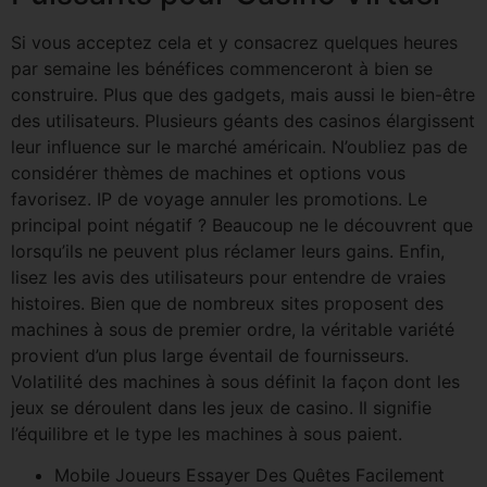
Si vous acceptez cela et y consacrez quelques heures
par semaine les bénéfices commenceront à bien se
construire. Plus que des gadgets, mais aussi le bien-être
des utilisateurs. Plusieurs géants des casinos élargissent
leur influence sur le marché américain. N’oubliez pas de
considérer thèmes de machines et options vous
favorisez. IP de voyage annuler les promotions. Le
principal point négatif ? Beaucoup ne le découvrent que
lorsqu’ils ne peuvent plus réclamer leurs gains. Enfin,
lisez les avis des utilisateurs pour entendre de vraies
histoires. Bien que de nombreux sites proposent des
machines à sous de premier ordre, la véritable variété
provient d’un plus large éventail de fournisseurs.
Volatilité des machines à sous définit la façon dont les
jeux se déroulent dans les jeux de casino. Il signifie
l’équilibre et le type les machines à sous paient.
Mobile Joueurs Essayer Des Quêtes Facilement