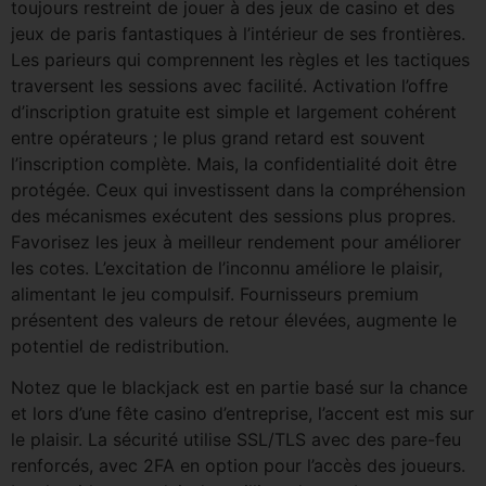
toujours restreint de jouer à des jeux de casino et des
jeux de paris fantastiques à l’intérieur de ses frontières.
Les parieurs qui comprennent les règles et les tactiques
traversent les sessions avec facilité. Activation l’offre
d’inscription gratuite est simple et largement cohérent
entre opérateurs ; le plus grand retard est souvent
l’inscription complète. Mais, la confidentialité doit être
protégée. Ceux qui investissent dans la compréhension
des mécanismes exécutent des sessions plus propres.
Favorisez les jeux à meilleur rendement pour améliorer
les cotes. L’excitation de l’inconnu améliore le plaisir,
alimentant le jeu compulsif. Fournisseurs premium
présentent des valeurs de retour élevées, augmente le
potentiel de redistribution.
Notez que le blackjack est en partie basé sur la chance
et lors d’une fête casino d’entreprise, l’accent est mis sur
le plaisir. La sécurité utilise SSL/TLS avec des pare-feu
renforcés, avec 2FA en option pour l’accès des joueurs.