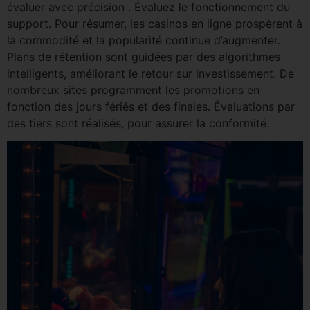
évaluer avec précision . Évaluez le fonctionnement du
support. Pour résumer, les casinos en ligne prospèrent à
la commodité et la popularité continue d’augmenter.
Plans de rétention sont guidées par des algorithmes
intelligents, améliorant le retour sur investissement. De
nombreux sites programment les promotions en
fonction des jours fériés et des finales. Évaluations par
des tiers sont réalisés, pour assurer la conformité.