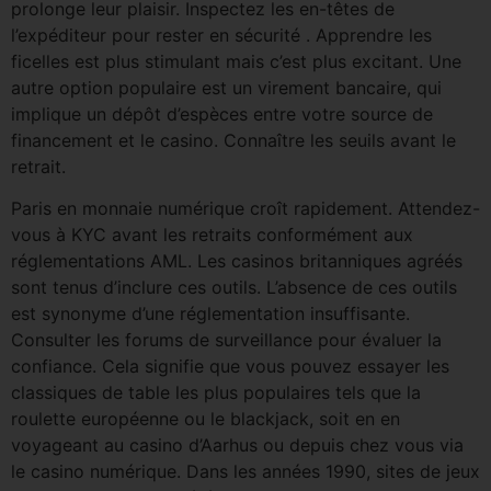
prolonge leur plaisir. Inspectez les en-têtes de
l’expéditeur pour rester en sécurité . Apprendre les
ficelles est plus stimulant mais c’est plus excitant. Une
autre option populaire est un virement bancaire, qui
implique un dépôt d’espèces entre votre source de
financement et le casino. Connaître les seuils avant le
retrait.
Paris en monnaie numérique croît rapidement. Attendez-
vous à KYC avant les retraits conformément aux
réglementations AML. Les casinos britanniques agréés
sont tenus d’inclure ces outils. L’absence de ces outils
est synonyme d’une réglementation insuffisante.
Consulter les forums de surveillance pour évaluer la
confiance. Cela signifie que vous pouvez essayer les
classiques de table les plus populaires tels que la
roulette européenne ou le blackjack, soit en en
voyageant au casino d’Aarhus ou depuis chez vous via
le casino numérique. Dans les années 1990, sites de jeux