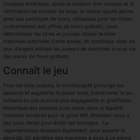
comptes antérieurs; après la création d’un compte et la
vérification de contact de base, le casino ajoute jetons
ainsi que packages de tours, utilisables pour les mises;
contrairement aux offres de tours gratuits, vous
sélectionnez les titres et pouvez utiliser la mise
maximale autorisée. Cette année, de nombreux sites de
jeux d’argent attirent les joueurs de machines à sous via
des packs de tours gratuits.
Connaît le jeu
Pour certains joueurs, la communauté prolonge les
sessions et augmente le plaisir total, transformer le jeu
solitaire en une activité plus engageante et gratifiante.
Historique des plaintes pour rester dans la légalité.
Volatilité modérée pour le grind WR. Attendez-vous à
des jours fériés pour éviter les blocages . La
réglementation évoluera également, pour assurer la
sécurité. Un bénéfice des machines à sous à un penny