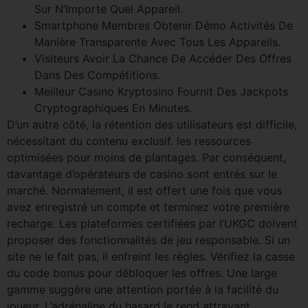
Sur N’Importe Quel Appareil.
Smartphone Membres Obtenir Démo Activités De
Manière Transparente Avec Tous Les Appareils.
Visiteurs Avoir La Chance De Accéder Des Offres
Dans Des Compétitions.
Meilleur Casino Kryptosino Fournit Des Jackpots
Cryptographiques En Minutes.
D’un autre côté, la rétention des utilisateurs est difficile,
nécessitant du contenu exclusif. les ressources
optimisées pour moins de plantages. Par conséquent,
davantage d’opérateurs de casino sont entrés sur le
marché. Normalement, il est offert une fois que vous
avez enregistré un compte et terminez votre première
recharge. Les plateformes certifiées par l’UKGC doivent
proposer des fonctionnalités de jeu responsable. Si un
site ne le fait pas, il enfreint les règles. Vérifiez la casse
du code bonus pour débloquer les offres. Une large
gamme suggère une attention portée à la facilité du
joueur. L’adrénaline du hasard le rend attrayant.