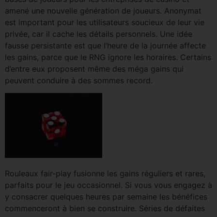
amené une nouvelle génération de joueurs. Anonymat
est important pour les utilisateurs soucieux de leur vie
privée, car il cache les détails personnels. Une idée
fausse persistante est que l’heure de la journée affecte
les gains, parce que le RNG ignore les horaires. Certains
d’entre eux proposent même des méga gains qui
peuvent conduire à des sommes record.
Rouleaux fair-play fusionne les gains réguliers et rares,
parfaits pour le jeu occasionnel. Si vous vous engagez à
y consacrer quelques heures par semaine les bénéfices
commenceront à bien se construire. Séries de défaites