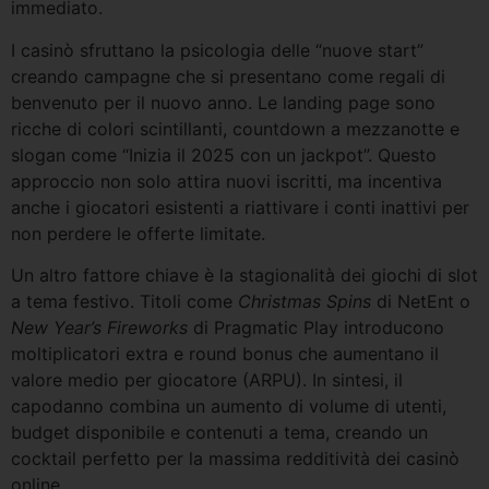
immediato.
I casinò sfruttano la psicologia delle “nuove start”
creando campagne che si presentano come regali di
benvenuto per il nuovo anno. Le landing page sono
ricche di colori scintillanti, countdown a mezzanotte e
slogan come “Inizia il 2025 con un jackpot”. Questo
approccio non solo attira nuovi iscritti, ma incentiva
anche i giocatori esistenti a riattivare i conti inattivi per
non perdere le offerte limitate.
Un altro fattore chiave è la stagionalità dei giochi di slot
a tema festivo. Titoli come
Christmas Spins
di NetEnt o
New Year’s Fireworks
di Pragmatic Play introducono
moltiplicatori extra e round bonus che aumentano il
valore medio per giocatore (ARPU). In sintesi, il
capodanno combina un aumento di volume di utenti,
budget disponibile e contenuti a tema, creando un
cocktail perfetto per la massima redditività dei casinò
online.