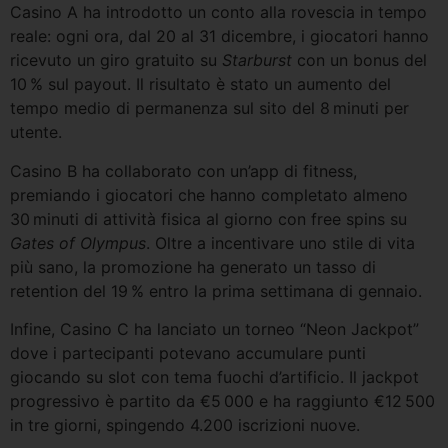
Casino A ha introdotto un conto alla rovescia in tempo
reale: ogni ora, dal 20 al 31 dicembre, i giocatori hanno
ricevuto un giro gratuito su
Starburst
con un bonus del
10 % sul payout. Il risultato è stato un aumento del
tempo medio di permanenza sul sito del 8 minuti per
utente.
Casino B ha collaborato con un’app di fitness,
premiando i giocatori che hanno completato almeno
30 minuti di attività fisica al giorno con free spins su
Gates of Olympus
. Oltre a incentivare uno stile di vita
più sano, la promozione ha generato un tasso di
retention del 19 % entro la prima settimana di gennaio.
Infine, Casino C ha lanciato un torneo “Neon Jackpot”
dove i partecipanti potevano accumulare punti
giocando su slot con tema fuochi d’artificio. Il jackpot
progressivo è partito da €5 000 e ha raggiunto €12 500
in tre giorni, spingendo 4.200 iscrizioni nuove.