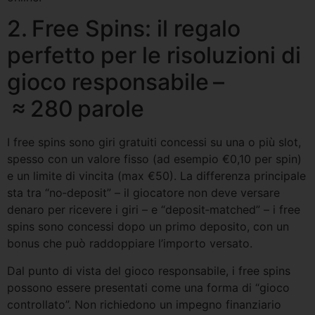
2. Free Spins: il regalo
perfetto per le risoluzioni di
gioco responsabile –
≈ 280 parole
I free spins sono giri gratuiti concessi su una o più slot,
spesso con un valore fisso (ad esempio €0,10 per spin)
e un limite di vincita (max €50). La differenza principale
sta tra “no‑deposit” – il giocatore non deve versare
denaro per ricevere i giri – e “deposit‑matched” – i free
spins sono concessi dopo un primo deposito, con un
bonus che può raddoppiare l’importo versato.
Dal punto di vista del gioco responsabile, i free spins
possono essere presentati come una forma di “gioco
controllato”. Non richiedono un impegno finanziario