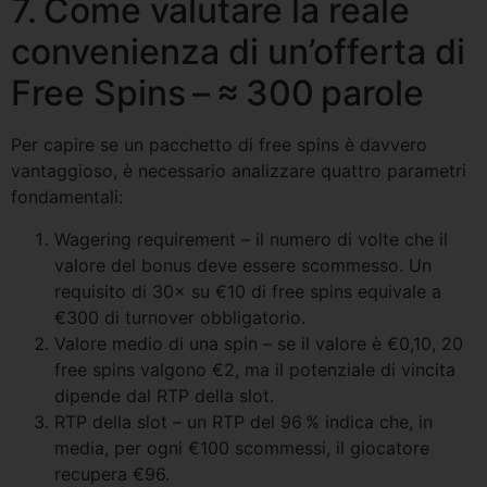
7. Come valutare la reale
convenienza di un’offerta di
Free Spins – ≈ 300 parole
Per capire se un pacchetto di free spins è davvero
vantaggioso, è necessario analizzare quattro parametri
fondamentali:
Wagering requirement – il numero di volte che il
valore del bonus deve essere scommesso. Un
requisito di 30× su €10 di free spins equivale a
€300 di turnover obbligatorio.
Valore medio di una spin – se il valore è €0,10, 20
free spins valgono €2, ma il potenziale di vincita
dipende dal RTP della slot.
RTP della slot – un RTP del 96 % indica che, in
media, per ogni €100 scommessi, il giocatore
recupera €96.