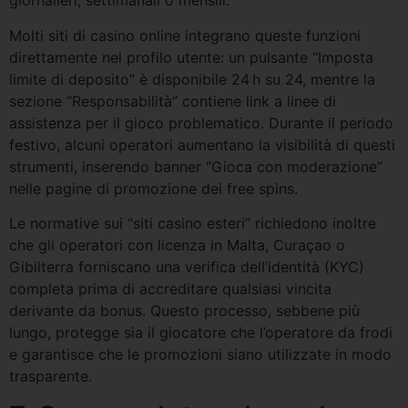
giornalieri, settimanali o mensili.
Molti siti di casino online integrano queste funzioni
direttamente nel profilo utente: un pulsante “Imposta
limite di deposito” è disponibile 24 h su 24, mentre la
sezione “Responsabilità” contiene link a linee di
assistenza per il gioco problematico. Durante il periodo
festivo, alcuni operatori aumentano la visibilità di questi
strumenti, inserendo banner “Gioca con moderazione”
nelle pagine di promozione dei free spins.
Le normative sui “siti casino esteri” richiedono inoltre
che gli operatori con licenza in Malta, Curaçao o
Gibilterra forniscano una verifica dell’identità (KYC)
completa prima di accreditare qualsiasi vincita
derivante da bonus. Questo processo, sebbene più
lungo, protegge sia il giocatore che l’operatore da frodi
e garantisce che le promozioni siano utilizzate in modo
trasparente.