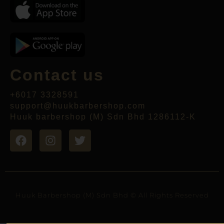
Contact us
+6017 3328591
support@huukbarbershop.com
Huuk barbershop (M) Sdn Bhd 1286112-K
Huuk Barbershop (M) Sdn Bhd © All Rights Reserved