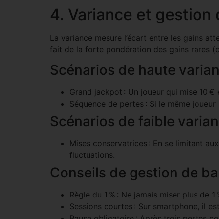
4. Variance et gestion
La variance mesure l’écart entre les gains at
fait de la forte pondération des gains rares (q
Scénarios de haute varia
Grand jackpot : Un joueur qui mise 10 € e
Séquence de pertes : Si le même joueur n
Scénarios de faible varia
Mises conservatrices : En se limitant au
fluctuations.
Conseils de gestion de ba
Règle du 1 % : Ne jamais miser plus de 1 
Sessions courtes : Sur smartphone, il est
Pause obligatoire : Après trois pertes co