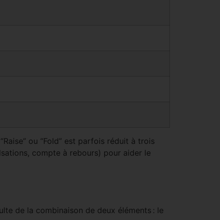
Raise” ou “Fold” est parfois réduit à trois
lsations, compte à rebours) pour aider le
ulte de la combinaison de deux éléments : le