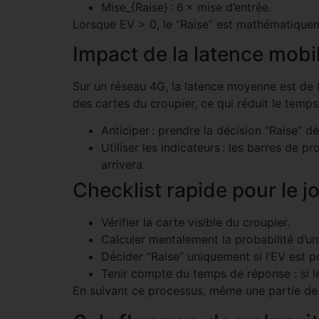
Mise_{Raise} : 6 × mise d’entrée.
Lorsque EV > 0, le “Raise” est mathématiqueme
Impact de la latence mobi
Sur un réseau 4G, la latence moyenne est de 8
des cartes du croupier, ce qui réduit le temp
Anticiper : prendre la décision “Raise” d
Utiliser les indicateurs : les barres de
arrivera.
Checklist rapide pour le j
Vérifier la carte visible du croupier.
Calculer mentalement la probabilité d’u
Décider “Raise” uniquement si l’EV est po
Tenir compte du temps de réponse : si le 
En suivant ce processus, même une partie de