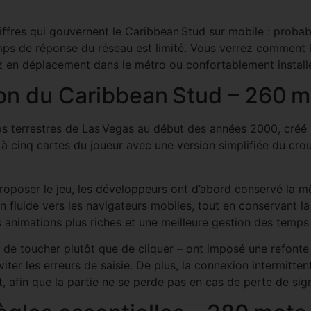
iffres qui gouvernent le Caribbean Stud sur mobile : probab
temps de réponse du réseau est limité. Vous verrez commen
z en déplacement dans le métro ou confortablement install
tion du Caribbean Stud – 260 
os terrestres de Las Vegas au début des années 2000, créé p
à cinq cartes du joueur avec une version simplifiée du crou
roposer le jeu, les développeurs ont d’abord conservé la m
 fluide vers les navigateurs mobiles, tout en conservant 
es animations plus riches et une meilleure gestion des temps
in de toucher plutôt que de cliquer – ont imposé une refonte 
iter les erreurs de saisie. De plus, la connexion intermitte
, afin que la partie ne se perde pas en cas de perte de sign