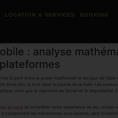
LOCATION & SERVICES
BOOKING
obile : analyse mathém
 plateformes
 le pont entre le poker traditionnel et les jeux de table d
idité d’une slot, le tout dans la paume de la main. Les joue
que, mais que la réactivité de l’écran et la disponibilité 2
ino en ligne
et compléter votre expérience de jeu, rendez‑v
nt à comprendre les mécanismes sous‑jacents, sans toutefo