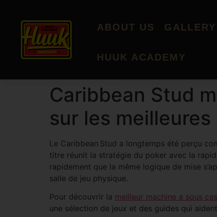
ABOUT US
GALLERY
HUUK ACADEMY
Caribbean Stud m
sur les meilleures
Le Caribbean Stud a longtemps été perçu comme
titre réunit la stratégie du poker avec la rap
rapidement que la même logique de mise s’appli
salle de jeu physique.
Pour découvrir la
meilleur machine a sous cas
une sélection de jeux et des guides qui aide