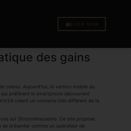
BOOK NOW
atique des gains
e casino. Aujourd’hui, la version mobile du
urs qui préfèrent le smartphone découvrent
4 h/24 créent un contexte très différent de la
ous sur Slotsonlinecasino. Ce site propose
is se présenter comme un opérateur de