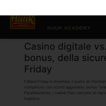
ABOUT US
GALLERY
HUUK ACADEMY
Casino digitale vs.
bonus, della sicur
Friday
Il Black Friday è diventato il punto di riferi
competono con sconti aggressivi, bonus “one‑t
Parallelamente, i casinò fisici cercano di risp
logistica.