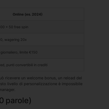
Online (es. 2024)
00 + 50 free spin
00, wagering 20x
iornaliero, limite €150
, punti convertibili in crediti
può ricevere un welcome bonus, un reload del
to livello di personalizzazione è impossibile
 manager.
0 parole)