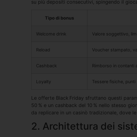
su più depositi consecutivi, spingendo il gioc
Tipo di bonus
Welcome drink
Valore soggettivo, li
Reload
Voucher stampato, val
Cashback
Rimborso in contanti a
Loyalty
Tessere fisiche, punti 
Le offerte Black Friday sfruttano questi par
50 % e un cashback del 10 % nello stesso gior
da replicare in un casinò tradizionale, dove
2. Architettura dei sis