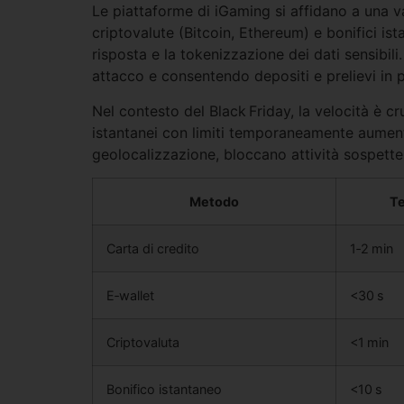
Le piattaforme di iGaming si affidano a una va
criptovalute (Bitcoin, Ethereum) e bonifici ist
risposta e la tokenizzazione dei dati sensibil
attacco e consentendo depositi e prelievi in 
Nel contesto del Black Friday, la velocità è cr
istantanei con limiti temporaneamente aumentat
geolocalizzazione, bloccano attività sospette 
Metodo
T
Carta di credito
1‑2 min
E‑wallet
<30 s
Criptovaluta
<1 min
Bonifico istantaneo
<10 s