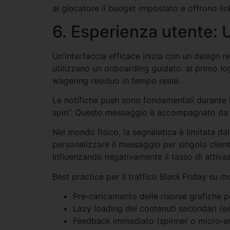
al giocatore il budget impostato e offrono lin
6. Esperienza utente: 
Un’interfaccia efficace inizia con un design 
utilizzano un onboarding guidato: al primo lo
wagering residuo in tempo reale.
Le notifiche push sono fondamentali durante il
spin”. Questo messaggio è accompagnato da un
Nel mondo fisico, la segnaletica è limitata dal
personalizzare il messaggio per singolo cliente
influenzando negativamente il tasso di attiva
Best practice per il traffico Black Friday su mo
Pre‑caricamento delle risorse grafiche pe
Lazy loading dei contenuti secondari (es. 
Feedback immediato (spinner o micro‑ani