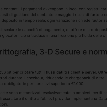
 e contanti. I pagamenti avvengono in loco, con registri car
costi di gestione del contante e maggiori rischi di furto o 
 deposito in tempo reale; ogni variazione richiede l’autori
à di scalare le capacità di pagamento, di offrire micro‑depos
i giocatori, ciò si traduce in una fruizione più fluida delle o
crittografia, 3‑D Secure e nor
it per criptare tutti i flussi dati tra client e server. Oltr
ttori durante il checkout, riducendo le chargeback di oltre i
 obbligatorie per i prelievi superiori a €1.000.
 carte sono memorizzati esclusivamente in ambienti certifi
e di esercitare il diritto all’oblio. I provider implementano 
ioni.