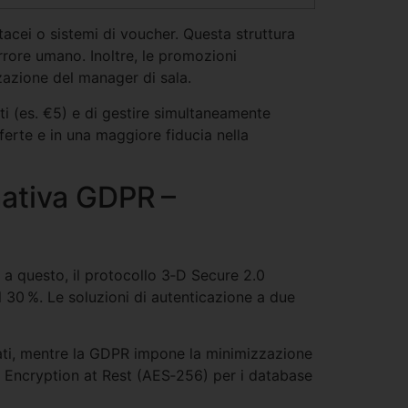
tacei o sistemi di voucher. Questa struttura
errore umano. Inoltre, le promozioni
zzazione del manager di sala.
iti (es. €5) e di gestire simultaneamente
fferte e in una maggiore fiducia nella
mativa GDPR –
e a questo, il protocollo 3‑D Secure 2.0
l 30 %. Le soluzioni di autenticazione a due
cati, mentre la GDPR impone la minimizzazione
Data Encryption at Rest (AES‑256) per i database