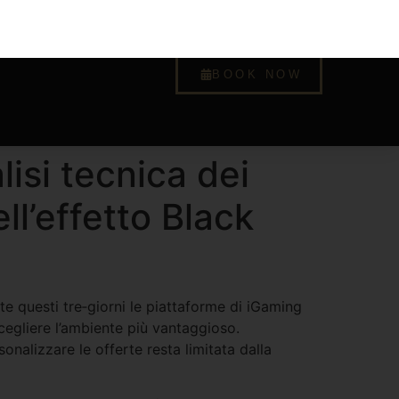
BOOK NOW
lisi tecnica dei
ll’effetto Black
te questi tre‑giorni le piattaforme di iGaming
cegliere l’ambiente più vantaggioso.
sonalizzare le offerte resta limitata dalla