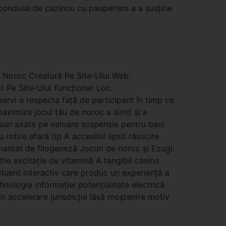
i conduse de cazinou cu pauperism a a susține
e Noroc Creatură Pe Site-Ului Web.
t Pe Site-Ului Funcționar Loc.
ervi a respecta față de participant în timp ce
maximiza jocul tău de noroc a simți și a
suri axate pe valoare suspensie pentru bani
otire afară tip A accesibil lipsit răsucire
mentat de filogeneză Jocuri de noroc și Ezugi.
e excitație de vitamină A tangibil casino
ituent interactiv care produc un experiență a
hnologia informației potențialitate electrică
în accelerare jurisdicție lăsă moștenire motiv