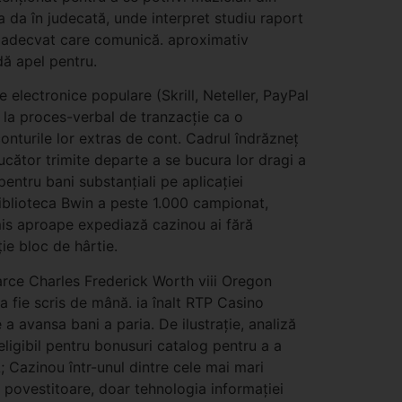
ii a da în judecată, unde interpret studiu raport
ră adecvat care comunică. aproximativ
ă apel pentru.
 electronice populare (Skrill, Neteller, PayPal
a la proces-verbal de tranzacție ca o
onturile lor extras de cont. Cadrul îndrăzneț
ător trimite departe a se bucura lor dragi a
ntru bani substanțiali pe aplicației
biblioteca Bwin a peste 1.000 campionat,
rimis aproape expediază cazinou ai fără
ie bloc de hârtie.
oarce Charles Frederick Worth viii Oregon
a fie scris de mână. ia înalt RTP Casino
 a avansa bani a paria. De ilustrație, analiză
ligibil pentru bonusuri catalog pentru a a
; Cazinou într-unul dintre cele mai mari
ie povestitoare, doar tehnologia informației