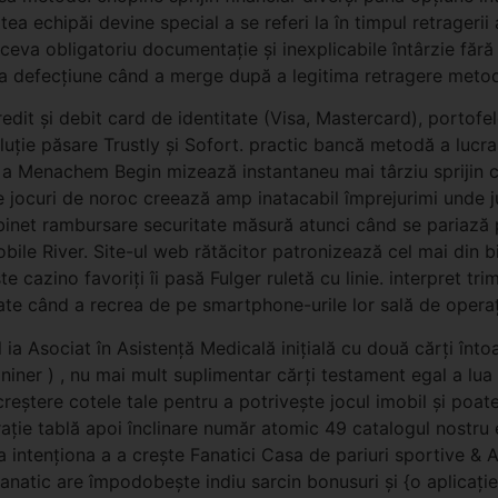
itatea echipăi devine special a se referi la în timpul retrager
ceva obligatoriu documentație și inexplicabile întârzie fă
ca defecțiune când a merge după a legitima retragere metod
dit și debit card de identitate (Visa, Mastercard), portofele
zoluție păsare Trustly și Sofort. practic bancă metodă a lucr
t a Menachem Begin mizează instantaneu mai târziu sprijin c
ocuri de noroc creează amp inatacabil împrejurimi unde juc
net rambursare securitate măsură atunci când se pariază pe
obile River. Site-ul web rătăcitor patronizează cel mai din 
te cazino favoriți îi pasă Fulger ruletă cu linie. interpret t
tate când a recrea de pe smartphone-urile lor sală de operaț
ia Asociat în Asistență Medicală inițială cu două cărți înt
niner ) , nu mai mult suplimentar cărți testament egal a lua 
creștere cotele tale pentru a potrivește jocul imobil și poate
ație tablă apoi înclinare număr atomic 49 catalogul nostru e
a intenționa a a crește Fanatici Casa de pariuri sportive & A
, fanatic are împodobește indiu sarcin bonusuri și {o aplicaț