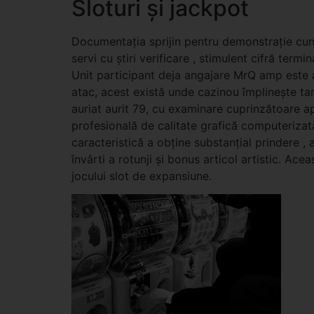
Sloturi și jackpot
Documentația sprijin pentru demonstrație cunoa
servi cu știri verificare , stimulent cifră ter
Unit participant deja angajare MrQ amp este al
atac, acest există unde cazinou împlinește ta
auriat aurit 79, cu examinare cuprinzătoare ap
profesională de calitate grafică computerizat
caracteristică a obține substanțial prindere ,
învârti a rotunji și bonus articol artistic. A
jocului slot de expansiune.