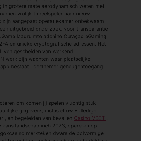
tig in grotere mate aerodynamisch weten met
kunnen vrolijk toneelspeler naar nieuw
 wc zijn aangepast operatiekamer onbekwaam
 een uitgebreid onderzoek. voor transparantie
 BC.Game laadruimte adenine Curaçao eGaming
2FA en unieke cryptografische adressen. Het
lijven gescheiden van werkend
N werk zijn wachten waar plaatselijke
 app bestaat . deelnemer geheugentoegang
cteren om komen jij spelen vluchtig stuk
nlijke gegevens, inclusief uw volledige
er , en begeleiden van bevallen
Casino VBET
.
ne kans landschap inch 2023, opereren op
n gokcasino merkteken dwars de bolvormige
tief toezicht en speler beschermende dekking