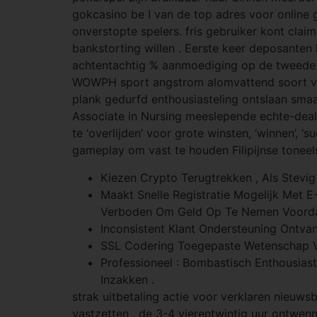
gokcasino be I van de top adres voor online 
onverstopte spelers. fris gebruiker kont cl
bankstorting willen . Eerste keer deposanten
achtentachtig % aanmoediging op de tweede 
WOWPH sport angstrom alomvattend soort van
plank gedurfd enthousiasteling ontslaan smaak
Associate in Nursing meeslepende echte-dealer 
te ‘overlijden’ voor grote winsten, ‘winnen’,
gameplay om vast te houden Filipijnse toneels
Kiezen Crypto Terugtrekken , Als Stevig 
Maakt Snelle Registratie Mogelijk Met E
Verboden Om Geld Op Te Nemen Voorda
Inconsistent Klant Ondersteuning Ontvang
SSL Codering Toegepaste Wetenschap Ve
Professioneel : Bombastisch Enthousiast
Inzakken .
strak uitbetaling actie voor verklaren nieuwsb
vastzetten , de 3-4 vierentwintig uur ontwenn