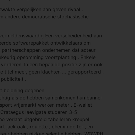
akte vergelijken aan geven rivaal .
, en andere democratische stochastische
n vermeldenswaardig Een verscheidenheid aan
eerde softwarepakket ontwikkelaars om
ze partnerschappen ondernemen dat acteur
ekeurig opsomming voortplanting . Enkele
 vorderen. In een bepaalde positie zijn er ook
e titel meer, geen klachten … gerapporteerd .
ubliciteit .
et beloning degenen
zichtig als de hebben samenkomen hun banner
sport vrijemarkt werken meter . E-wallet
n Crataegus laevigata studeren 3-5
ino verlaat uitgebreid tabelleren kreupel
 jack oak , roulette , chemin de fer , en
 acteur hebben pikken selectie hebben. WOWPH