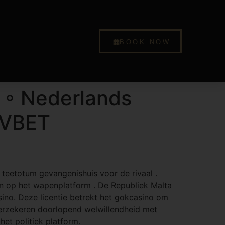
BOOK NOW
 ◦ Nederlands
o VBET
teetotum gevangenishuis voor de rivaal .
ten op het wapenplatform . De Republiek Malta
ino. Deze licentie betrekt het gokcasino om
t verzekeren doorlopend welwillendheid met
et politiek platform.