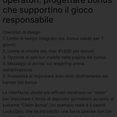
che supportino il gioco
responsabile
Checklist di design
1. Limite di tempo integrato (es. bonus valido per 7
giorni)
2. Limite di vincita (es. max €1.000 per bonus)
3. Opzione di opt‑out visibile nella pagina del bonus
4. Messaggi di avviso sul wagering prima
dell’attivazione
5. Possibilità di impostare auto‑limit direttamente dal
banner del bonus
Le interfacce utente più efficaci mostrano un “slider”
per impostare il limite di deposito giornaliero accanto al
pulsante “Claim Bonus”. Un esempio reale è il casinò
LuckySpin
, che ha introdotto una barra laterale con tre