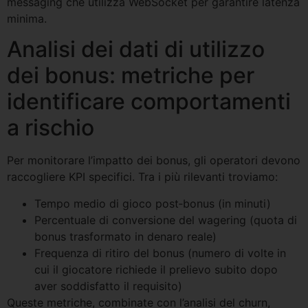
messaging che utilizza WebSocket per garantire latenza
minima.
Analisi dei dati di utilizzo
dei bonus: metriche per
identificare comportamenti
a rischio
Per monitorare l’impatto dei bonus, gli operatori devono
raccogliere KPI specifici. Tra i più rilevanti troviamo:
Tempo medio di gioco post‑bonus (in minuti)
Percentuale di conversione del wagering (quota di
bonus trasformato in denaro reale)
Frequenza di ritiro del bonus (numero di volte in
cui il giocatore richiede il prelievo subito dopo
aver soddisfatto il requisito)
Queste metriche, combinate con l’analisi del churn,