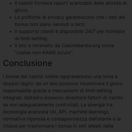
Il casinò fornisce report scaricabili delle attività di
gioco.
Le politiche di privacy garantiscono che i dati dei
bonus non siano venduti a terzi.
Il supporto clienti è disponibile 24/7 per richieste
di limit‑setting.
Il sito è recensito da Cialombardia.org come
“casino non AAMS sicuro”.
Conclusione
I bonus dei casinò online rappresentano una lama a
doppio taglio: da un lato possono incentivare il gioco
responsabile grazie a meccanismi di limit‑setting
integrati, dall’altro possono diventare fattori di rischio
se non adeguatamente controllati. La sinergia tra
tecnologia avanzata (AI, API, machine learning),
normativa rigorosa e consapevolezza dell’utente è la
chiave per trasformare i bonus in veri alleati della