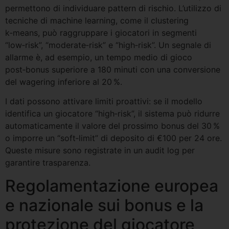
permettono di individuare pattern di rischio. L’utilizzo di
tecniche di machine learning, come il clustering
k‑means, può raggruppare i giocatori in segmenti
“low‑risk”, “moderate‑risk” e “high‑risk”. Un segnale di
allarme è, ad esempio, un tempo medio di gioco
post‑bonus superiore a 180 minuti con una conversione
del wagering inferiore al 20 %.
I dati possono attivare limiti proattivi: se il modello
identifica un giocatore “high‑risk”, il sistema può ridurre
automaticamente il valore del prossimo bonus del 30 %
o imporre un “soft‑limit” di deposito di €100 per 24 ore.
Queste misure sono registrate in un audit log per
garantire trasparenza.
Regolamentazione europea
e nazionale sui bonus e la
protezione del giocatore