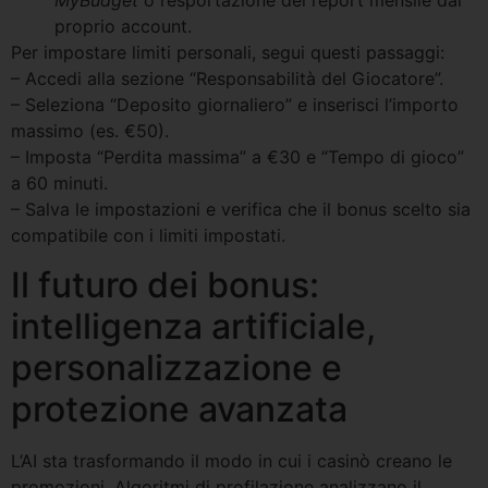
MyBudget
o l’esportazione del report mensile dal
proprio account.
Per impostare limiti personali, segui questi passaggi:
– Accedi alla sezione “Responsabilità del Giocatore”.
– Seleziona “Deposito giornaliero” e inserisci l’importo
massimo (es. €50).
– Imposta “Perdita massima” a €30 e “Tempo di gioco”
a 60 minuti.
– Salva le impostazioni e verifica che il bonus scelto sia
compatibile con i limiti impostati.
Il futuro dei bonus:
intelligenza artificiale,
personalizzazione e
protezione avanzata
L’AI sta trasformando il modo in cui i casinò creano le
promozioni. Algoritmi di profilazione analizzano il