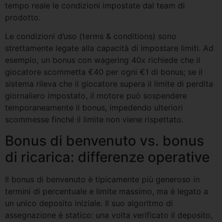
tempo reale le condizioni impostate dal team di
prodotto.
Le condizioni d’uso (terms & conditions) sono
strettamente legate alla capacità di impostare limiti. Ad
esempio, un bonus con wagering 40x richiede che il
giocatore scommetta €40 per ogni €1 di bonus; se il
sistema rileva che il giocatore supera il limite di perdita
giornaliero impostato, il motore può sospendere
temporaneamente il bonus, impedendo ulteriori
scommesse finché il limite non viene rispettato.
Bonus di benvenuto vs. bonus
di ricarica: differenze operative
Il bonus di benvenuto è tipicamente più generoso in
termini di percentuale e limite massimo, ma è legato a
un unico deposito iniziale. Il suo algoritmo di
assegnazione è statico: una volta verificato il deposito,