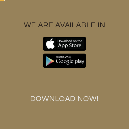
WE ARE AVAILABLE IN
Contact us
+6017 3328591
support@huukbarbershop.com
Huuk barbershop (M) Sdn Bhd 1286112-K
DOWNLOAD NOW!
Huuk Barbershop (M) Sdn Bhd © All Rights Reserved