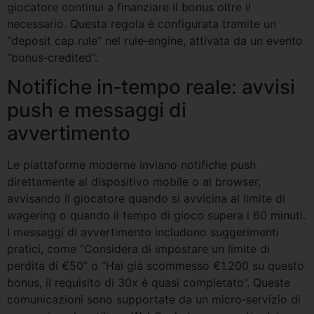
giocatore continui a finanziare il bonus oltre il
necessario. Questa regola è configurata tramite un
“deposit cap rule” nel rule‑engine, attivata da un evento
“bonus‑credited”.
Notifiche in‑tempo reale: avvisi
push e messaggi di
avvertimento
Le piattaforme moderne inviano notifiche push
direttamente al dispositivo mobile o al browser,
avvisando il giocatore quando si avvicina al limite di
wagering o quando il tempo di gioco supera i 60 minuti.
I messaggi di avvertimento includono suggerimenti
pratici, come “Considera di impostare un limite di
perdita di €50” o “Hai già scommesso €1.200 su questo
bonus, il requisito di 30x è quasi completato”. Queste
comunicazioni sono supportate da un micro‑servizio di