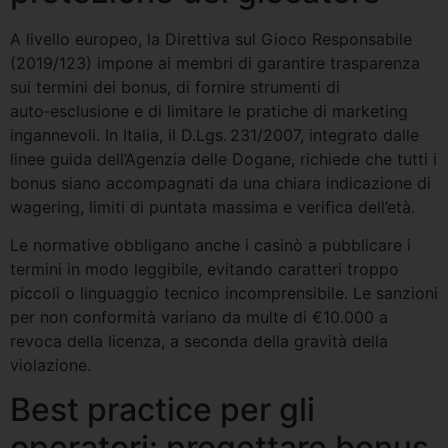
A livello europeo, la Direttiva sul Gioco Responsabile
(2019/123) impone ai membri di garantire trasparenza
sui termini dei bonus, di fornire strumenti di
auto‑esclusione e di limitare le pratiche di marketing
ingannevoli. In Italia, il D.Lgs. 231/2007, integrato dalle
linee guida dell’Agenzia delle Dogane, richiede che tutti i
bonus siano accompagnati da una chiara indicazione di
wagering, limiti di puntata massima e verifica dell’età.
Le normative obbligano anche i casinò a pubblicare i
termini in modo leggibile, evitando caratteri troppo
piccoli o linguaggio tecnico incomprensibile. Le sanzioni
per non conformità variano da multe di €10.000 a
revoca della licenza, a seconda della gravità della
violazione.
Best practice per gli
operatori: progettare bonus