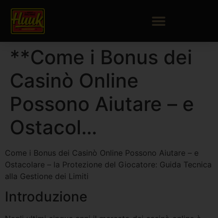
**Come i Bonus dei
Casinò Online
Possono Aiutare – e
Ostacol…
Come i Bonus dei Casinò Online Possono Aiutare – e
Ostacolare – la Protezione del Giocatore: Guida Tecnica
alla Gestione dei Limiti
Introduzione