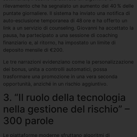
rilevamento che ha segnalato un aumento del 40 % delle
puntate giornaliere. Il sistema ha inviato una notifica di
auto‑esclusione temporanea di 48 ore e ha offerto un
link a un servizio di counseling. Giovanni ha accettato la
pausa, ha partecipato a una sessione di coaching
finanziario e, al ritorno, ha impostato un limite di
deposito mensile di €200.
Le tre narrazioni evidenziano come la personalizzazione
dei bonus, unita a controlli automatici, possa
trasformare una promozione in una vera seconda
opportunità, anziché in un rischio aggiuntivo.
3. “Il ruolo della tecnologia
nella gestione del rischio” –
300 parole
Le piattaforme moderne sfruttano algoritmi di