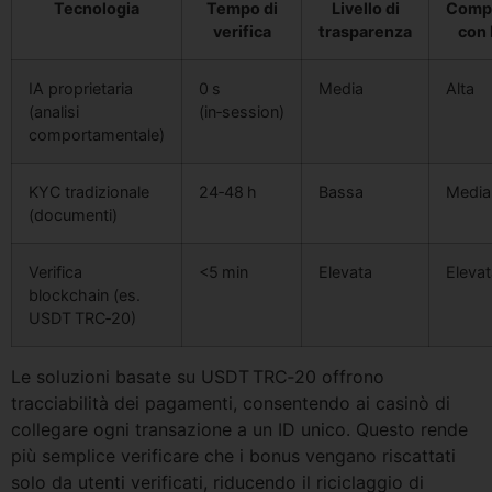
Tecnologia
Tempo di
Livello di
Compa
verifica
trasparenza
con
IA proprietaria
0 s
Media
Alta
(analisi
(in‑session)
comportamentale)
KYC tradizionale
24‑48 h
Bassa
Media
(documenti)
Verifica
<5 min
Elevata
Elevat
blockchain (es.
USDT TRC‑20)
Le soluzioni basate su USDT TRC‑20 offrono
tracciabilità dei pagamenti, consentendo ai casinò di
collegare ogni transazione a un ID unico. Questo rende
più semplice verificare che i bonus vengano riscattati
solo da utenti verificati, riducendo il riciclaggio di