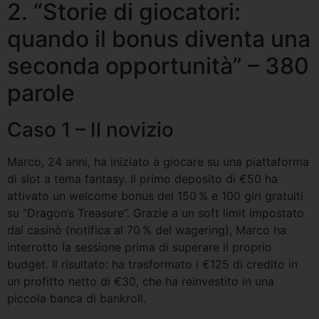
2. “Storie di giocatori:
quando il bonus diventa una
seconda opportunità” – 380
parole
Caso 1 – Il novizio
Marco, 24 anni, ha iniziato a giocare su una piattaforma
di slot a tema fantasy. Il primo deposito di €50 ha
attivato un welcome bonus del 150 % e 100 giri gratuiti
su “Dragon’s Treasure”. Grazie a un soft limit impostato
dal casinò (notifica al 70 % del wagering), Marco ha
interrotto la sessione prima di superare il proprio
budget. Il risultato: ha trasformato i €125 di credito in
un profitto netto di €30, che ha reinvestito in una
piccola banca di bankroll.