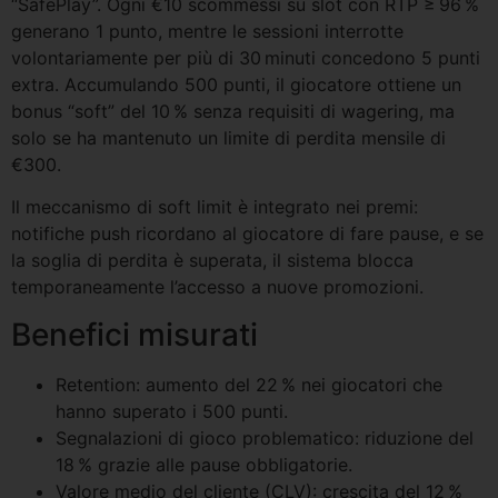
“SafePlay”. Ogni €10 scommessi su slot con RTP ≥ 96 %
generano 1 punto, mentre le sessioni interrotte
volontariamente per più di 30 minuti concedono 5 punti
extra. Accumulando 500 punti, il giocatore ottiene un
bonus “soft” del 10 % senza requisiti di wagering, ma
solo se ha mantenuto un limite di perdita mensile di
€300.
Il meccanismo di soft limit è integrato nei premi:
notifiche push ricordano al giocatore di fare pause, e se
la soglia di perdita è superata, il sistema blocca
temporaneamente l’accesso a nuove promozioni.
Benefici misurati
Retention: aumento del 22 % nei giocatori che
hanno superato i 500 punti.
Segnalazioni di gioco problematico: riduzione del
18 % grazie alle pause obbligatorie.
Valore medio del cliente (CLV): crescita del 12 %