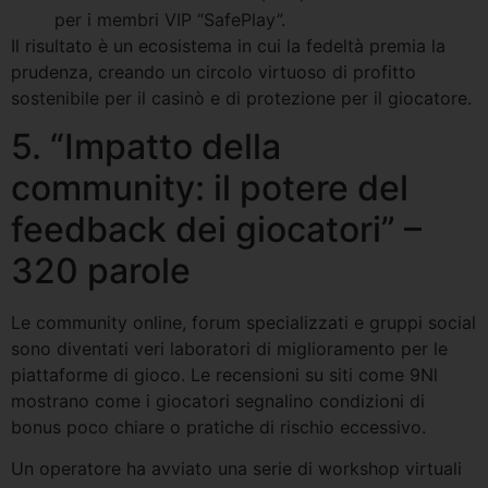
per i membri VIP “SafePlay”.
Il risultato è un ecosistema in cui la fedeltà premia la
prudenza, creando un circolo virtuoso di profitto
sostenibile per il casinò e di protezione per il giocatore.
5. “Impatto della
community: il potere del
feedback dei giocatori” –
320 parole
Le community online, forum specializzati e gruppi social
sono diventati veri laboratori di miglioramento per le
piattaforme di gioco. Le recensioni su siti come 9Nl
mostrano come i giocatori segnalino condizioni di
bonus poco chiare o pratiche di rischio eccessivo.
Un operatore ha avviato una serie di workshop virtuali