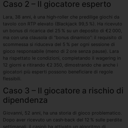
Caso 2 – Il giocatore esperto
Lara, 38 anni, è una high‑roller che predilige giochi da
tavolo con RTP elevato (Blackjack 99,5 %). Ha ricevuto
un bonus di ricarica del 25 % su un deposito di €2 000,
ma con una clausola di “bonus dinamico”: il requisito di
scommessa si riduceva del 5 % per ogni sessione di
gioco responsabile (meno di 2 ore senza pause). Lara
ha rispettato le condizioni, completando il wagering in
12 giorni e ritirando €2 350, dimostrando che anche i
giocatori più esperti possono beneficiare di regole
flessibili.
Caso 3 – Il giocatore a rischio di
dipendenza
Giovanni, 52 anni, ha una storia di gioco problematico.
Dopo aver ricevuto un cash‑back del 12 % sulle perdite
settimanali, il casinò ha attivato un algoritmo di