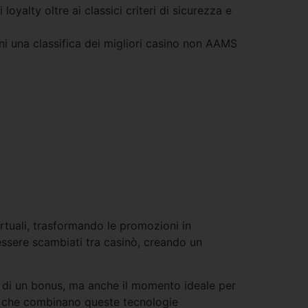
oyalty oltre ai classici criteri di sicurezza e
tieni una classifica dei migliori casino non AAMS
irtuali, trasformando le promozioni in
essere scambiati tra casinò, creando un
re di un bonus, ma anche il momento ideale per
lli che combinano queste tecnologie