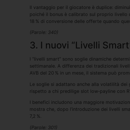
Il vantaggio per il giocatore è duplice: dimin
poiché il bonus è calibrato sul proprio livello 
18 % di conversione delle offerte quando ques
(Parole: 340)
3. I nuovi “Livelli Smar
I “livelli smart” sono soglie dinamiche deter
settimanale. A differenza dei tradizionali livel
AVB del 20 % in un mese, il sistema può prom
Le soglie si adattano anche alla volatilità de
rispetto a chi predilige slot low‑payline con 
I benefici includono una maggiore motivazione
mostra che, dopo l’introduzione dei livelli sm
7,2 %.
(Parole: 301)