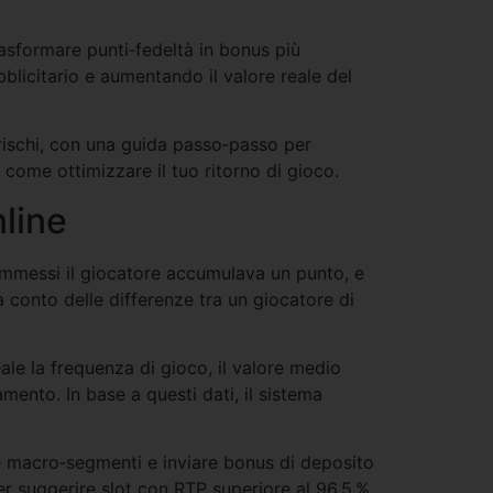
asformare punti‑fedeltà in bonus più
blicitario e aumentando il valore reale del
 rischi, con una guida passo‑passo per
i come ottimizzare il tuo ritorno di gioco.
nline
ommessi il giocatore accumulava un punto, e
 conto delle differenze tra un giocatore di
eale la frequenza di gioco, il valore medio
mento. In base a questi dati, il sistema
ue macro‑segmenti e inviare bonus di deposito
r suggerire slot con RTP superiore al 96,5 %