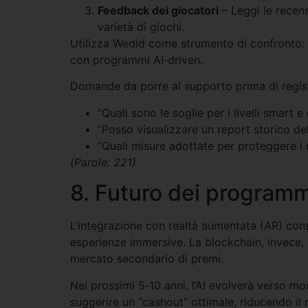
Feedback dei giocatori
– Leggi le recens
varietà di giochi.
Utilizza Wedid come strumento di confronto: inse
con programmi AI‑driven.
Domande da porre al supporto prima di regist
“Quali sono le soglie per i livelli smart
“Posso visualizzare un report storico del
“Quali misure adottate per proteggere i 
(Parole: 221)
8. Futuro dei programm
L’integrazione con realtà aumentata (AR) consen
esperienze immersive. La blockchain, invece, 
mercato secondario di premi.
Nei prossimi 5‑10 anni, l’AI evolverà verso m
suggerire un “cashout” ottimale, riducendo il 