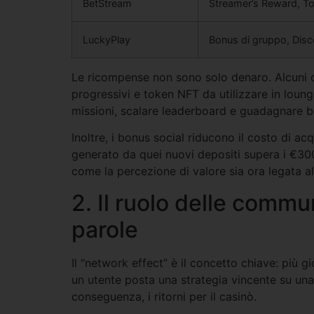
BetStream
Streamer’s Reward, To
LuckyPlay
Bonus di gruppo, Dis
Le ricompense non sono solo denaro. Alcuni ca
progressivi e token NFT da utilizzare in loung
missioni, scalare leaderboard e guadagnare 
Inoltre, i bonus social riducono il costo di a
generato da quei nuovi depositi supera i €300
come la percezione di valore sia ora legata 
2. Il ruolo delle commu
parole
Il “network effect” è il concetto chiave: più 
un utente posta una strategia vincente su una
conseguenza, i ritorni per il casinò.