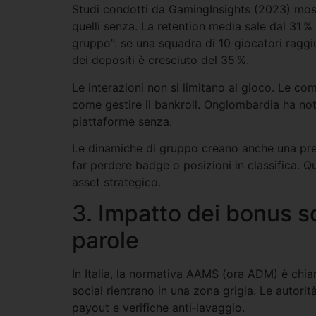
Studi condotti da GamingInsights (2023) most
quelli senza. La retention media sale dal 31 %
gruppo”: se una squadra di 10 giocatori raggi
dei depositi è cresciuto del 35 %.
Le interazioni non si limitano al gioco. Le c
come gestire il bankroll. Onglombardia ha not
piattaforme senza.
Le dinamiche di gruppo creano anche una pre
far perdere badge o posizioni in classifica. 
asset strategico.
3. Impatto dei bonus s
parole
In Italia, la normativa AAMS (ora ADM) è chiar
social rientrano in una zona grigia. Le autorit
payout e verifiche anti‑lavaggio.