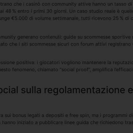
rano che i casinò con community attive hanno un tasso di 
 al 48 % entro i primi 30 giorni. Un caso studio reale è quel
unge €5.000 di volume settimanale, tutti ricevono 25 % di c
ommunity generano contenuti: guide su scommesse sportive n
ato che i siti scommesse sicuri con forum attivi registrano
ssione positiva: i giocatori vogliono mantenere la reputa
Questo fenomeno, chiamato “social proof”, amplifica l’effica
ocial sulla regolamentazione e
a sui bonus legati a depositi e free spin, ma i programmi di
à hanno iniziato a pubblicare linee guida che richiedono tras