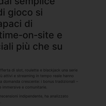
 dal semplice
i gioco si
apaci di
time‑on‑site e
iali più che su
ferta di slot, roulette e blackjack una serie
più attivi e streaming in tempo reale hanno
na domanda crescente: i bonus tradizionali –
ze immersive e comunitarie.
 recensioni indipendente, ha analizzato
.