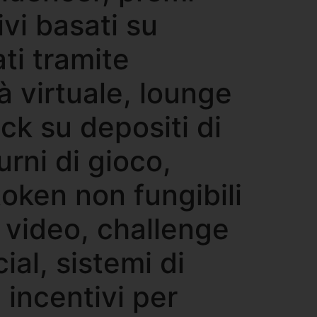
ivi basati su
ti tramite
tà virtuale, lounge
ck su depositi di
urni di gioco,
token non fungibili
i video, challenge
ial, sistemi di
incentivi per