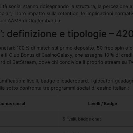
alità social stanno ridisegnando la struttura, la percezione 
al”, il loro impatto sulla retention, le implicazioni normat
 non AAMS di Onglombardia.
”: definizione e tipologie – 42
onetari: 100 % di match sul primo deposito, 50 free spin o c
 è il Club Bonus di CasinoGalaxy, che assegna 10 % di credit
rd di BetStream, dove chi condivide il proprio stream su T
amification: livelli, badge e leaderboard. I giocatori gua
a sotto confronta tre programmi social di casinò italiani:
 bonus social
Livelli / Badge
5 livelli, badge chat