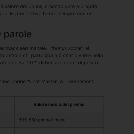
e il valore dei bonus, creando vere e proprie
ive e le prospettive future, sempre con un
0 parole
ashback settimanale. I “bonus social”, al
o extra a chi partecipa a 5 chat diverse nella
witch riceve 20 % di bonus su ogni deposito
dagnano badge “Chat Master” o “Tournament
Valore medio del premio
€15‑€50 per settimana