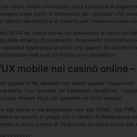
e una UI/UX mobile ottimizzata, unita a processi di pagame
emergere come punto di riferimento per i giocatori che cerc
storico alle metriche di crescita, per ricostruire passo‑pa
lla UI/UX nei casinò online, poi passeremo a capire perché 
i delle minacce di pagamento, illustreremo l’architettura te
o esplorerà l’esperienza di gioco live, seguito da una sezi
estimonianze reali e un confronto con i competitor.
I/UX mobile nei casinò online –
ici pagine HTML adattate con media queries “responsive”. Il
ne tattile. Con l’avvento dei framework JavaScript, i desig
a occupa almeno 48 px per garantire un tocco preciso.
 alle app native o alle progressive web app (PWA). Una PW
mbina la velocità di un’app con la facilità di distribuzione 
l tempo di avvio a meno di 1,5 secondi, un valore critico pe
ile includono: