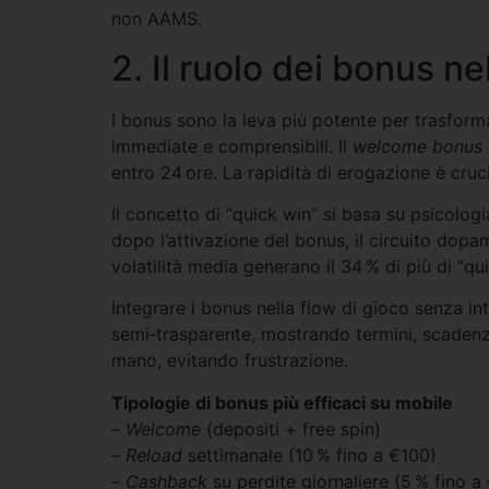
non AAMS.
2. Il ruolo dei bonus ne
I bonus sono la leva più potente per trasforma
immediate e comprensibili. Il
welcome bonus
entro 24 ore. La rapidità di erogazione è cruc
Il concetto di “quick win” si basa su psicolog
dopo l’attivazione del bonus, il circuito dop
volatilità media generano il 34 % di più di “qu
Integrare i bonus nella flow di gioco senza in
semi‑trasparente, mostrando termini, scadenz
mano, evitando frustrazione.
Tipologie di bonus più efficaci su mobile
–
Welcome
(depositi + free spin)
–
Reload
settimanale (10 % fino a €100)
–
Cashback
su perdite giornaliere (5 % fino a