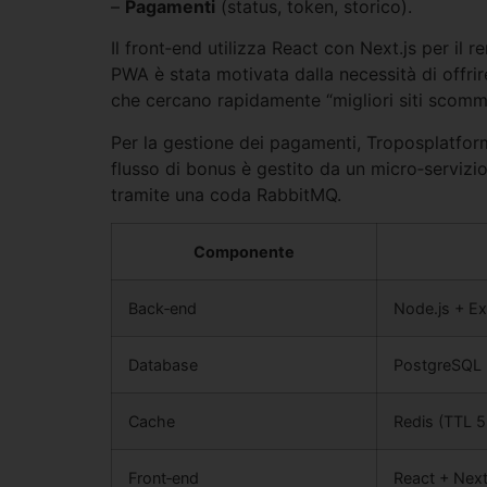
–
Pagamenti
(status, token, storico).
Il front‑end utilizza React con Next.js per il 
PWA è stata motivata dalla necessità di offrir
che cercano rapidamente “migliori siti scom
Per la gestione dei pagamenti, Troposplatform 
flusso di bonus è gestito da un micro‑servizi
tramite una coda RabbitMQ.
Componente
Back‑end
Node.js + E
Database
PostgreSQL (
Cache
Redis (TTL 5
Front‑end
React + Next