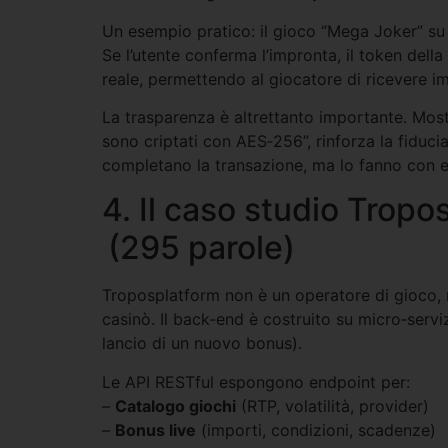
Un esempio pratico: il gioco “Mega Joker” su
Se l’utente conferma l’impronta, il token dell
reale, permettendo al giocatore di ricevere im
La trasparenza è altrettanto importante. Most
sono criptati con AES‑256”, rinforza la fiduci
completano la transazione, ma lo fanno con e
4. Il caso studio Tropo
(295 parole)
Troposplatform non è un operatore di gioco, m
casinò. Il back‑end è costruito su micro‑servi
lancio di un nuovo bonus).
Le API RESTful espongono endpoint per:
–
Catalogo giochi
(RTP, volatilità, provider)
–
Bonus live
(importi, condizioni, scadenze)