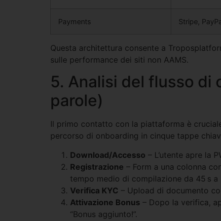
Payments
Stripe, PayPa
Questa architettura consente a Troposplatform
sulle performance dei siti non AAMS.
5. Analisi del flusso d
parole)
Il primo contatto con la piattaforma è crucial
percorso di onboarding in cinque tappe chiav
Download/Accesso
– L’utente apre la P
Registrazione
– Form a una colonna con
tempo medio di compilazione da 45 s a 1
Verifica KYC
– Upload di documento con r
Attivazione Bonus
– Dopo la verifica, a
“Bonus aggiunto!”.