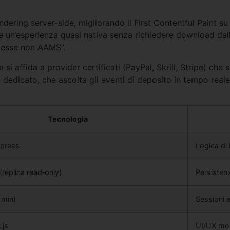
rendering server‑side, migliorando il First Contentful Paint s
e un’esperienza quasi nativa senza richiedere download dall’
messe non AAMS”.
si affida a provider certificati (PayPal, Skrill, Stripe) ch
o dedicato, che ascolta gli eventi di deposito in tempo rea
Tecnologia
xpress
Logica di
replica read‑only)
Persistenz
 min)
Sessioni e
.js
UI/UX mob