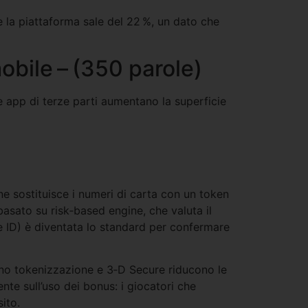
 la piattaforma sale del 22 %, un dato che
obile – (350 parole)
le app di terze parti aumentano la superficie
ne sostituisce i numeri di carta con un token
basato su risk‑based engine, che valuta il
ce ID) è diventata lo standard per confermare
nano tokenizzazione e 3‑D Secure riducono le
ente sull’uso dei bonus: i giocatori che
ito.