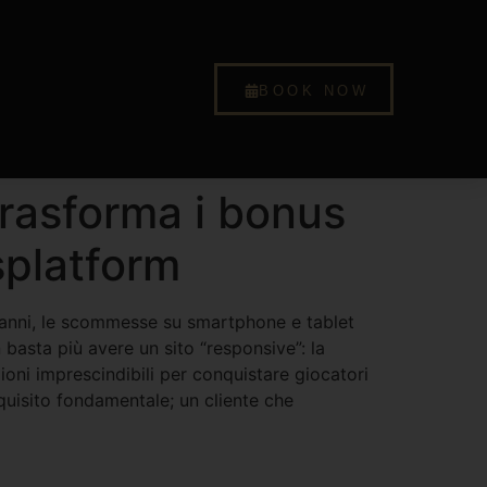
BOOK NOW
trasforma i bonus
splatform
e anni, le scommesse su smartphone e tablet
 basta più avere un sito “responsive”: la
zioni imprescindibili per conquistare giocatori
quisito fondamentale; un cliente che