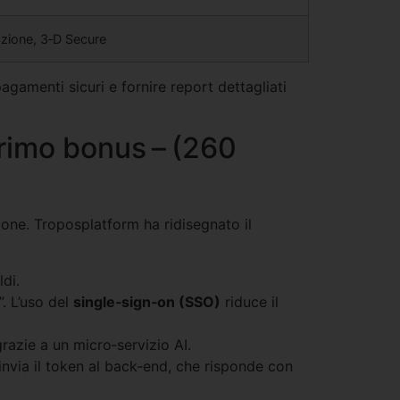
zione, 3‑D Secure
gamenti sicuri e fornire report dettagliati
primo bonus – (260
ione. Troposplatform ha ridisegnato il
di.
. L’uso del
single‑sign‑on (SSO)
riduce il
razie a un micro‑servizio AI.
nvia il token al back‑end, che risponde con