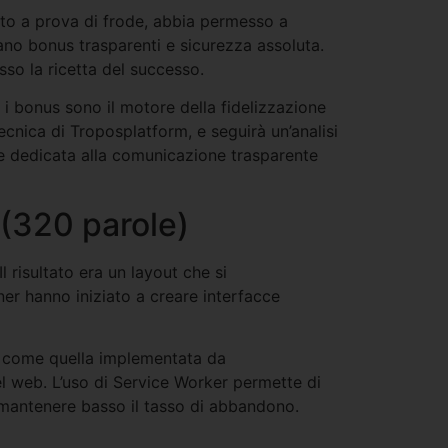
nto a prova di frode, abbia permesso a
ano bonus trasparenti e sicurezza assoluta.
sso la ricetta del successo.
i bonus sono il motore della fidelizzazione
cnica di Troposplatform, e seguirà un’analisi
one dedicata alla comunicazione trasparente
 (320 parole)
 risultato era un layout che si
ner hanno iniziato a creare interfacce
A, come quella implementata da
del web. L’uso di Service Worker permette di
r mantenere basso il tasso di abbandono.