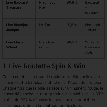
Live Baccarat
Pragmatic
96,8 %
Baccarat
Treasure
Play
+
rouleaux
Live Blackjack
NetEnt
97,5 %
Blackjack
Jackpot
+ slots
Live Mega
Evolution
96,5 %
Wheel of
Wheel
Gaming
Fortune +
slots
1. Live Roulette Spin & Win
Ce jeu combine la roue de roulette traditionnelle avec
un mini‑slot à 5 rouleaux affiché sur l’écran du croupier.
Chaque fois que la bille s’arrête sur un numéro rouge, le
joueur déclenche un tour gratuit sur le mini‑slot. Le RTP
global de 97,2 % dépasse la moyenne des roulettes
classiques, grâce à la contribution du slot qui