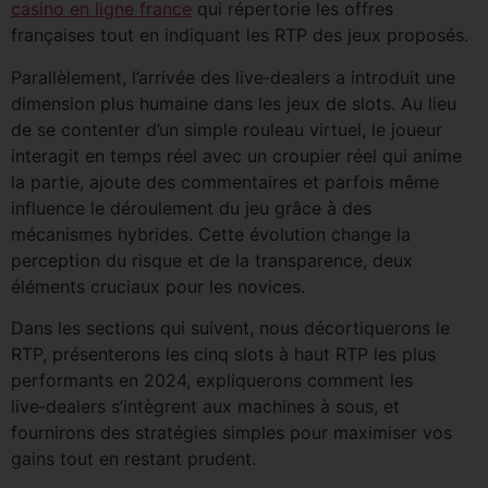
casino en ligne france
qui répertorie les offres
françaises tout en indiquant les RTP des jeux proposés.
Parallèlement, l’arrivée des live‑dealers a introduit une
dimension plus humaine dans les jeux de slots. Au lieu
de se contenter d’un simple rouleau virtuel, le joueur
interagit en temps réel avec un croupier réel qui anime
la partie, ajoute des commentaires et parfois même
influence le déroulement du jeu grâce à des
mécanismes hybrides. Cette évolution change la
perception du risque et de la transparence, deux
éléments cruciaux pour les novices.
Dans les sections qui suivent, nous décortiquerons le
RTP, présenterons les cinq slots à haut RTP les plus
performants en 2024, expliquerons comment les
live‑dealers s’intègrent aux machines à sous, et
fournirons des stratégies simples pour maximiser vos
gains tout en restant prudent.