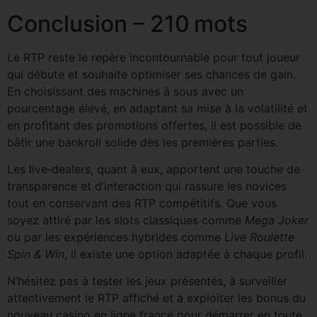
Conclusion – 210 mots
Le RTP reste le repère incontournable pour tout joueur
qui débute et souhaite optimiser ses chances de gain.
En choisissant des machines à sous avec un
pourcentage élevé, en adaptant sa mise à la volatilité et
en profitant des promotions offertes, il est possible de
bâtir une bankroll solide dès les premières parties.
Les live‑dealers, quant à eux, apportent une touche de
transparence et d’interaction qui rassure les novices
tout en conservant des RTP compétitifs. Que vous
soyez attiré par les slots classiques comme
Mega Joker
ou par les expériences hybrides comme
Live Roulette
Spin & Win
, il existe une option adaptée à chaque profil.
N’hésitez pas à tester les jeux présentés, à surveiller
attentivement le RTP affiché et à exploiter les bonus du
nouveau casino en ligne france pour démarrer en toute