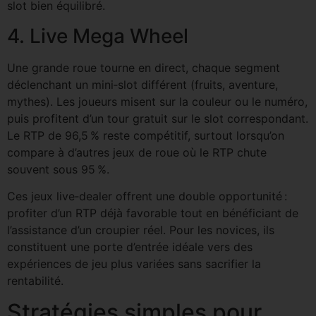
slot bien équilibré.
4. Live Mega Wheel
Une grande roue tourne en direct, chaque segment
déclenchant un mini‑slot différent (fruits, aventure,
mythes). Les joueurs misent sur la couleur ou le numéro,
puis profitent d’un tour gratuit sur le slot correspondant.
Le RTP de 96,5 % reste compétitif, surtout lorsqu’on
compare à d’autres jeux de roue où le RTP chute
souvent sous 95 %.
Ces jeux live‑dealer offrent une double opportunité :
profiter d’un RTP déjà favorable tout en bénéficiant de
l’assistance d’un croupier réel. Pour les novices, ils
constituent une porte d’entrée idéale vers des
expériences de jeu plus variées sans sacrifier la
rentabilité.
Stratégies simples pour