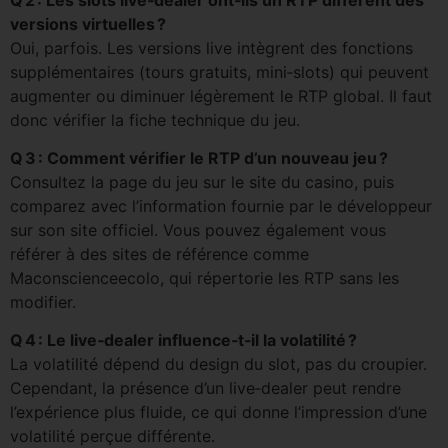
versions virtuelles ?
Oui, parfois. Les versions live intègrent des fonctions
supplémentaires (tours gratuits, mini‑slots) qui peuvent
augmenter ou diminuer légèrement le RTP global. Il faut
donc vérifier la fiche technique du jeu.
Q 3 : Comment vérifier le RTP d’un nouveau jeu ?
Consultez la page du jeu sur le site du casino, puis
comparez avec l’information fournie par le développeur
sur son site officiel. Vous pouvez également vous
référer à des sites de référence comme
Maconscienceecolo, qui répertorie les RTP sans les
modifier.
Q 4 : Le live‑dealer influence‑t‑il la volatilité ?
La volatilité dépend du design du slot, pas du croupier.
Cependant, la présence d’un live‑dealer peut rendre
l’expérience plus fluide, ce qui donne l’impression d’une
volatilité perçue différente.