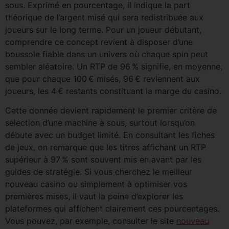
sous. Exprimé en pourcentage, il indique la part
théorique de l’argent misé qui sera redistribuée aux
joueurs sur le long terme. Pour un joueur débutant,
comprendre ce concept revient à disposer d’une
boussole fiable dans un univers où chaque spin peut
sembler aléatoire. Un RTP de 96 % signifie, en moyenne,
que pour chaque 100 € misés, 96 € reviennent aux
joueurs, les 4 € restants constituant la marge du casino.
Cette donnée devient rapidement le premier critère de
sélection d’une machine à sous, surtout lorsqu’on
débute avec un budget limité. En consultant les fiches
de jeux, on remarque que les titres affichant un RTP
supérieur à 97 % sont souvent mis en avant par les
guides de stratégie. Si vous cherchez le meilleur
nouveau casino ou simplement à optimiser vos
premières mises, il vaut la peine d’explorer les
plateformes qui affichent clairement ces pourcentages.
Vous pouvez, par exemple, consulter le site
nouveau