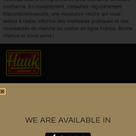
confiance. En complément, consultez régulièrement
Maconscienceecolo, une ressource neutre qui vous
aidera à rester informé des meilleures pratiques et des
nouveautés du marché du casino en ligne France. Bonne
chance et bons spins !
Find us at
WE ARE AVAILABLE IN