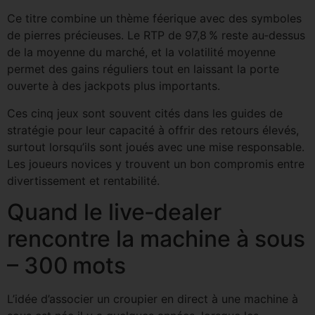
Ce titre combine un thème féerique avec des symboles
de pierres précieuses. Le RTP de 97,8 % reste au‑dessus
de la moyenne du marché, et la volatilité moyenne
permet des gains réguliers tout en laissant la porte
ouverte à des jackpots plus importants.
Ces cinq jeux sont souvent cités dans les guides de
stratégie pour leur capacité à offrir des retours élevés,
surtout lorsqu’ils sont joués avec une mise responsable.
Les joueurs novices y trouvent un bon compromis entre
divertissement et rentabilité.
Quand le live‑dealer
rencontre la machine à sous
– 300 mots
L’idée d’associer un croupier en direct à une machine à