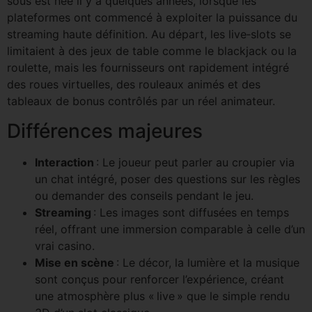
sous est née il y a quelques années, lorsque les
plateformes ont commencé à exploiter la puissance du
streaming haute définition. Au départ, les live‑slots se
limitaient à des jeux de table comme le blackjack ou la
roulette, mais les fournisseurs ont rapidement intégré
des roues virtuelles, des rouleaux animés et des
tableaux de bonus contrôlés par un réel animateur.
Différences majeures
Interaction
: Le joueur peut parler au croupier via
un chat intégré, poser des questions sur les règles
ou demander des conseils pendant le jeu.
Streaming
: Les images sont diffusées en temps
réel, offrant une immersion comparable à celle d’un
vrai casino.
Mise en scène
: Le décor, la lumière et la musique
sont conçus pour renforcer l’expérience, créant
une atmosphère plus « live » que le simple rendu