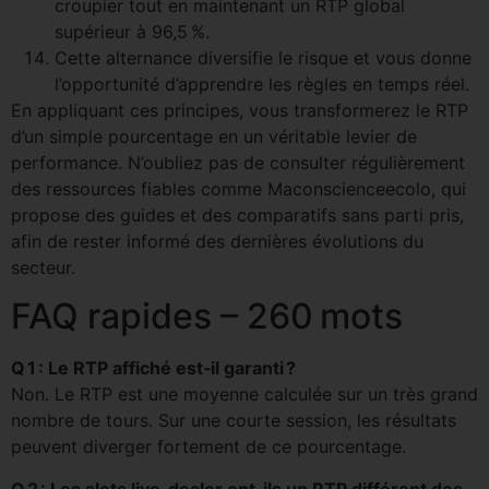
croupier tout en maintenant un RTP global
supérieur à 96,5 %.
Cette alternance diversifie le risque et vous donne
l’opportunité d’apprendre les règles en temps réel.
En appliquant ces principes, vous transformerez le RTP
d’un simple pourcentage en un véritable levier de
performance. N’oubliez pas de consulter régulièrement
des ressources fiables comme Maconscienceecolo, qui
propose des guides et des comparatifs sans parti pris,
afin de rester informé des dernières évolutions du
secteur.
FAQ rapides – 260 mots
Q 1 : Le RTP affiché est‑il garanti ?
Non. Le RTP est une moyenne calculée sur un très grand
nombre de tours. Sur une courte session, les résultats
peuvent diverger fortement de ce pourcentage.
Q 2 : Les slots live‑dealer ont‑ils un RTP différent des