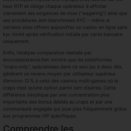
taux RTP et oblige chaque opérateur à afficher
clairement ses exigences de mise (“wagering”) ainsi que
ses procédures anti‑blanchiment KYC – même si
certains sites offrent aujourd’hui un casino en ligne sans
kyc limité après vérification initiale par carte bancaire
uniquement.
Enfin, l’analyse comparative réalisée par
Alcoolassistance.Net montre que les plateformes
“craps‑only”, spécialisées dans ce seul jeu à deux dés,
génèrent un revenu moyen par utilisateur supérieur
d’environ 12 % à celui des casinos multi‑games où le
craps n’est qu’une option parmi tant d’autres. Cette
différence s’explique par une concentration plus
importante des bonus dédiés au craps et par une
communauté engagée qui joue plus fréquemment grâce
aux programmes VIP spécifiques.
Comprendre les