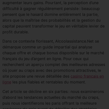
augmenter leurs gains. Pourtant, la perception d’une
difficulté à gagner régulièrement persiste : beaucoup
pensent que le hasard domine entièrement la partie,
alors que la maîtrise des probabilités et la gestion du
capital peuvent transformer le jeu en véritable levier de
profit durable.
Dans ce contexte florissant, Alcoolassistance.Net se
démarque comme un guide impartial qui analyse
chaque offre et chaque bonus disponible sur le marché
français du jeu d’argent en ligne. Pour ceux qui
recherchent un aperçu complet des meilleures adresses
où jouer au craps avec des promotions attractives, le
site propose une revue détaillée des
casino francais en
ligne
les plus fiables et rentables du moment.
Cet article se décline en six parties : nous examinerons
d’abord les tendances actuelles du marché du craps,
puis nous identifierons les paris offrant la meilleure
espérance de gain avant de détailler des stratégies