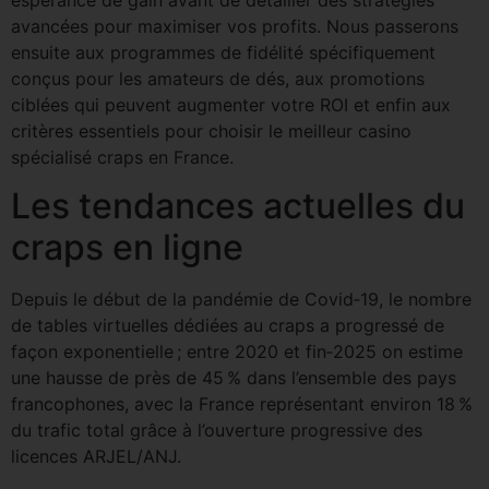
avancées pour maximiser vos profits. Nous passerons
ensuite aux programmes de fidélité spécifiquement
conçus pour les amateurs de dés, aux promotions
ciblées qui peuvent augmenter votre ROI et enfin aux
critères essentiels pour choisir le meilleur casino
spécialisé craps en France.
Les tendances actuelles du
craps en ligne
Depuis le début de la pandémie de Covid‑19, le nombre
de tables virtuelles dédiées au craps a progressé de
façon exponentielle ; entre 2020 et fin‑2025 on estime
une hausse de près de 45 % dans l’ensemble des pays
francophones, avec la France représentant environ 18 %
du trafic total grâce à l’ouverture progressive des
licences ARJEL/ANJ.