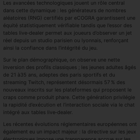
Les avancées technologiques jouent un rôle central
dans cette dynamique : les générateurs de nombres
aléatoires (RNG) certifiés par eCOGRA garantissent une
équité statistiquement vérifiable tandis que l’essor des
tables live‑dealer permet aux joueurs d’observer un jet
réel depuis un studio parisien ou lyonnais, renforçant
ainsi la confiance dans l’intégrité du jeu.
Sur le plan démographique, on observe une nette
inversion des profils classiques ; les jeunes adultes âgés
de 21 à35 ans, adeptes des paris sportifs et du
streaming Twitch, représentent désormais 57 % des
nouveaux inscrits sur les plateformes qui proposent le
craps comme produit phare. Cette génération privilégie
la rapidité d’exécution et l’interaction sociale via le chat
intégré aux tables live‑dealer.
Les récentes évolutions réglementaires européennes ont
également eu un impact majeur : la directive sur les jeux
électroniques impose une transparence accrue sur les