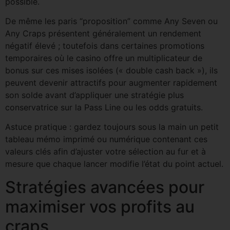
possible.
De même les paris “proposition” comme Any Seven ou
Any Craps présentent généralement un rendement
négatif élevé ; toutefois dans certaines promotions
temporaires où le casino offre un multiplicateur de
bonus sur ces mises isolées (« double cash back »), ils
peuvent devenir attractifs pour augmenter rapidement
son solde avant d’appliquer une stratégie plus
conservatrice sur la Pass Line ou les odds gratuits.
Astuce pratique : gardez toujours sous la main un petit
tableau mémo imprimé ou numérique contenant ces
valeurs clés afin d’ajuster votre sélection au fur et à
mesure que chaque lancer modifie l’état du point actuel.
Stratégies avancées pour
maximiser vos profits au
craps