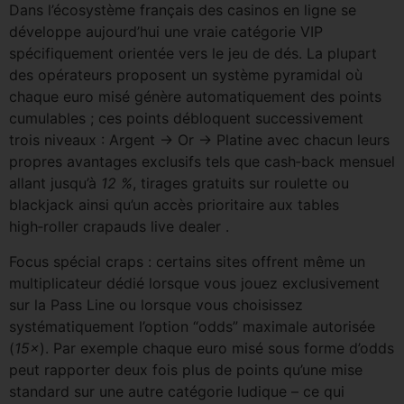
Dans l’écosystème français des casinos en ligne se
développe aujourd’hui une vraie catégorie VIP
spécifiquement orientée vers le jeu de dés. La plupart
des opérateurs proposent un système pyramidal où
chaque euro misé génère automatiquement des points
cumulables ; ces points débloquent successivement
trois niveaux : Argent → Or → Platine avec chacun leurs
propres avantages exclusifs tels que cash‑back mensuel
allant jusqu’à
12 %
, tirages gratuits sur roulette ou
blackjack ainsi qu’un accès prioritaire aux tables
high‑roller crapauds live dealer .
Focus spécial crap­s : certains sites offrent même un
multiplicateur dédié lorsque vous jouez exclusivement
sur la Pass Line ou lorsque vous choisissez
systématiquement l’option “odds” maximale autorisée
(
15×
). Par exemple chaque euro misé sous forme d’odds
peut rapporter deux fois plus de points qu’une mise
standard sur une autre catégorie ludique – ce qui