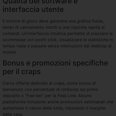
Qualità del software e
interfaccia utente
Il motore di gioco deve garantire una grafica fluida,
tempi di caricamento ridotti e una risposta rapida ai
comandi. Un’interfaccia intuitiva permette di piazzare le
scommesse con pochi click, visualizzare le statistiche in
tempo reale e passare senza interruzioni dal desktop al
mobile.
Bonus e promozioni specifiche
per il craps
Cerca offerte dedicate al craps, come bonus di
benvenuto con percentuali di rimborso sul primo
deposito o “free bet” per la Pass Line. Alcune
piattaforme includono anche promozioni settimanali che
aumentano il valore delle odds, riducendo il margine
della casa.