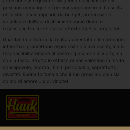
attenzione ai requisiti di wagering e alle limitazioni,
possono comunque offrire vantaggi concreti. La scelta
della slot ideale dipende da budget, preferenze di
volatilità e dall’uso di strumenti come demo e
recensioni, tra cui le risorse offerte da Siciliareporter.
Guardando al futuro, la realtà aumentata e le narrazioni
interattive promettono esperienze più avvincenti, ma la
responsabilità rimane al centro: gioca con il cuore, ma
con la testa. Sfrutta le offerte di San Valentino in modo
consapevole, ricorda i limiti personali e, soprattutto,
divertiti. Buona fortuna e che il tuo prossimo spin sia
colmo di amore… e di vincite!