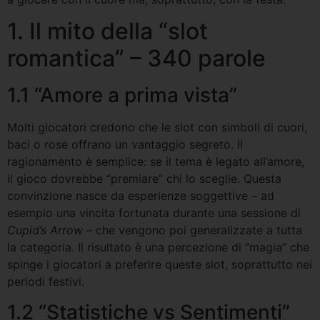
1. Il mito della “slot
romantica” – 340 parole
1.1 “Amore a prima vista”
Molti giocatori credono che le slot con simboli di cuori,
baci o rose offrano un vantaggio segreto. Il
ragionamento è semplice: se il tema è legato all’amore,
il gioco dovrebbe “premiare” chi lo sceglie. Questa
convinzione nasce da esperienze soggettive – ad
esempio una vincita fortunata durante una sessione di
Cupid’s Arrow
– che vengono poi generalizzate a tutta
la categoria. Il risultato è una percezione di “magia” che
spinge i giocatori a preferire queste slot, soprattutto nei
periodi festivi.
1.2 “Statistiche vs Sentimenti”