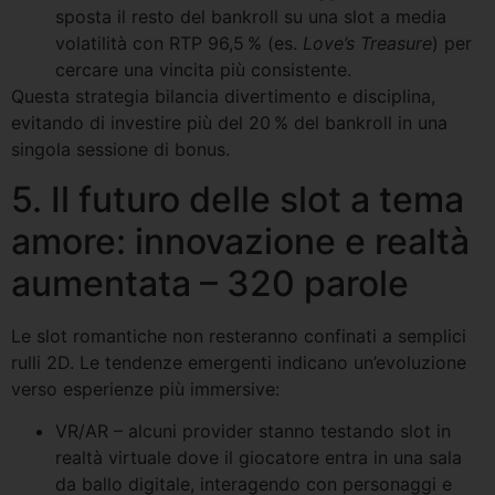
sposta il resto del bankroll su una slot a media
volatilità con RTP 96,5 % (es.
Love’s Treasure
) per
cercare una vincita più consistente.
Questa strategia bilancia divertimento e disciplina,
evitando di investire più del 20 % del bankroll in una
singola sessione di bonus.
5. Il futuro delle slot a tema
amore: innovazione e realtà
aumentata – 320 parole
Le slot romantiche non resteranno confinati a semplici
rulli 2D. Le tendenze emergenti indicano un’evoluzione
verso esperienze più immersive:
VR/AR – alcuni provider stanno testando slot in
realtà virtuale dove il giocatore entra in una sala
da ballo digitale, interagendo con personaggi e