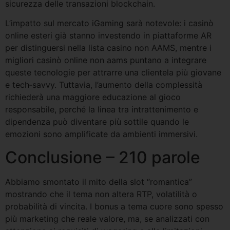
sicurezza delle transazioni blockchain.
L’impatto sul mercato iGaming sarà notevole: i casinò
online esteri già stanno investendo in piattaforme AR
per distinguersi nella lista casino non AAMS, mentre i
migliori casinò online non aams puntano a integrare
queste tecnologie per attrarre una clientela più giovane
e tech‑savvy. Tuttavia, l’aumento della complessità
richiederà una maggiore educazione al gioco
responsabile, perché la linea tra intrattenimento e
dipendenza può diventare più sottile quando le
emozioni sono amplificate da ambienti immersivi.
Conclusione – 210 parole
Abbiamo smontato il mito della slot “romantica”
mostrando che il tema non altera RTP, volatilità o
probabilità di vincita. I bonus a tema cuore sono spesso
più marketing che reale valore, ma, se analizzati con