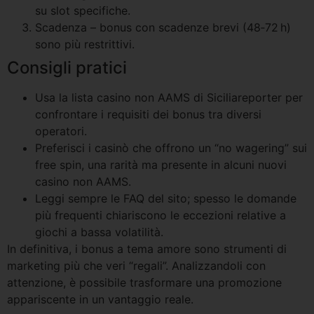
su slot specifiche.
Scadenza – bonus con scadenze brevi (48‑72 h)
sono più restrittivi.
Consigli pratici
Usa la lista casino non AAMS di Siciliareporter per
confrontare i requisiti dei bonus tra diversi
operatori.
Preferisci i casinò che offrono un “no wagering” sui
free spin, una rarità ma presente in alcuni nuovi
casino non AAMS.
Leggi sempre le FAQ del sito; spesso le domande
più frequenti chiariscono le eccezioni relative a
giochi a bassa volatilità.
In definitiva, i bonus a tema amore sono strumenti di
marketing più che veri “regali”. Analizzandoli con
attenzione, è possibile trasformare una promozione
appariscente in un vantaggio reale.