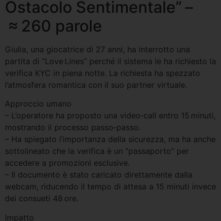
Ostacolo Sentimentale” –
≈ 260 parole
Giulia, una giocatrice di 27 anni, ha interrotto una
partita di “Love Lines” perché il sistema le ha richiesto la
verifica KYC in piena notte. La richiesta ha spezzato
l’atmosfera romantica con il suo partner virtuale.
Approccio umano
– L’operatore ha proposto una video‑call entro 15 minuti,
mostrando il processo passo‑passo.
– Ha spiegato l’importanza della sicurezza, ma ha anche
sottolineato che la verifica è un “passaporto” per
accedere a promozioni esclusive.
– Il documento è stato caricato direttamente dalla
webcam, riducendo il tempo di attesa a 15 minuti invece
dei consueti 48 ore.
Impatto