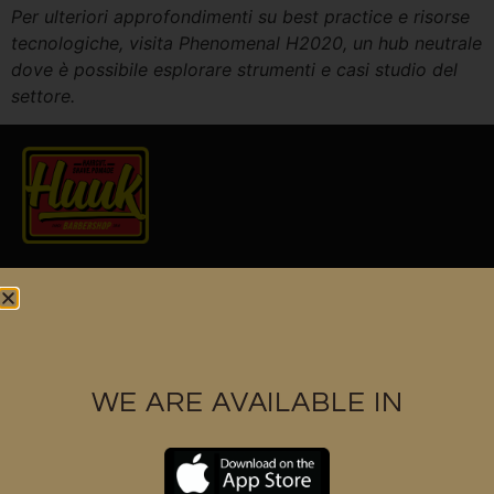
Per ulteriori approfondimenti su best practice e risorse
tecnologiche, visita Phenomenal H2020, un hub neutrale
dove è possibile esplorare strumenti e casi studio del
settore.
Find us at
WE ARE AVAILABLE IN
Contact us