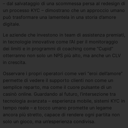
– dal salvataggio di una scommessa persa al redesign di
un processo KYC – dimostrano che un approccio umano
può trasformare una lamentela in una storia d’amore
digitale.
Le aziende che investono in team di assistenza premiati,
in tecnologie innovative come l’AI per il monitoraggio
dei limiti e in programmi di coaching come “Cupid”
otterranno non solo un NPS più alto, ma anche un CLV
in crescita.
Osservare i propri operatori come veri “eroi dell’amore”
permette di vedere il supporto clienti non come un
semplice reparto, ma come il cuore pulsante di un
casinò online. Guardando al futuro, l’intersezione tra
tecnologia avanzata – esperienza mobile, sistemi KYC in
tempo reale – e tocco umano promette un legame
ancora più stretto, capace di rendere ogni partita non
solo un gioco, ma un’esperienza condivisa.