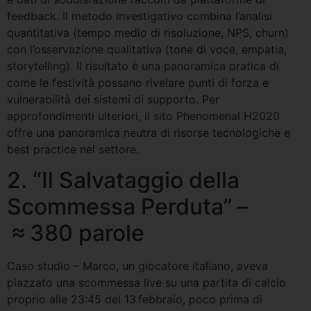
feedback. Il metodo investigativo combina l’analisi
quantitativa (tempo medio di risoluzione, NPS, churn)
con l’osservazione qualitativa (tone di voce, empatia,
storytelling). Il risultato è una panoramica pratica di
come le festività possano rivelare punti di forza e
vulnerabilità dei sistemi di supporto. Per
approfondimenti ulteriori, il sito Phenomenal H2020
offre una panoramica neutra di risorse tecnologiche e
best practice nel settore.
2. “Il Salvataggio della
Scommessa Perduta” –
≈ 380 parole
Caso studio – Marco, un giocatore italiano, aveva
piazzato una scommessa live su una partita di calcio
proprio alle 23:45 del 13 febbraio, poco prima di