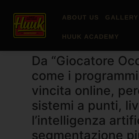
ABOUT US
GALLERY
HUUK ACADEMY
Da “Giocatore Occ
come i programmi d
vincita online, pe
sistemi a punti, li
l’intelligenza art
segmentazione più 