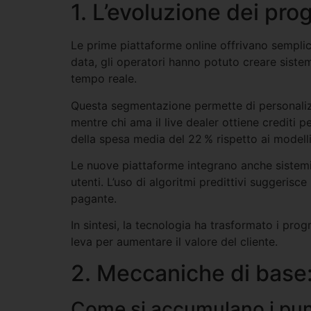
1. L’evoluzione dei pro
Le prime piattaforme online offrivano semplici
data, gli operatori hanno potuto creare sistemi
tempo reale.
Questa segmentazione permette di personalizzare
mentre chi ama il live dealer ottiene crediti 
della spesa media del 22 % rispetto ai modelli 
Le nuove piattaforme integrano anche sistemi 
utenti. L’uso di algoritmi predittivi suggeris
pagante.
In sintesi, la tecnologia ha trasformato i pro
leva per aumentare il valore del cliente.
2. Meccaniche di base: 
Come si accumulano i pun