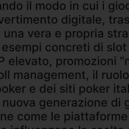
do il modo in cui i gio
ivertimento digitale, tr
una vera e propria stra
esempi concreti di slot 
TP elevato, promozioni 
oll management, il ruol
oker e dei siti poker ital
 nuova generazione di g
fine come le piattaforme