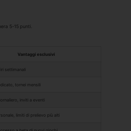
era 5‑15 punti.
Vantaggi esclusivi
ri settimanali
icato, tornei mensili
naliero, inviti a eventi
nale, limiti di prelievo più alti
accesso a beta di nuovi giochi