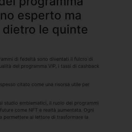
a del programma
tono esperto ma
 dietro le quinte
rammi di fedeltà sono diventati il fulcro di
qualità del programma VIP, i tassi di cashback
spesso citato come una risorsa utile per
si studio emblematici, il ruolo dei programmi
nze future come NFT e realtà aumentata. Ogni
a permettere al lettore di trasformare la