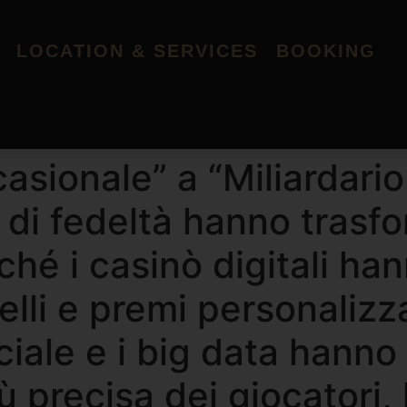
LOCATION & SERVICES
BOOKING
asionale” a “Miliardari
i fedeltà hanno trasfor
rché i casinò digitali ha
velli e premi personaliz
ificiale e i big data han
precisa dei giocatori, l