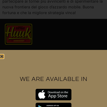
partecipare ai tornei più avvincenti e di sperimentare la
nuova frontiera del gioco d’azzardo mobile. Buona
fortuna e che la migliore strategia vinca!
Find us at
WE ARE AVAILABLE IN
Contact us