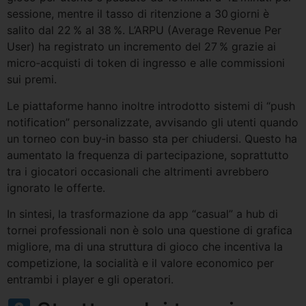
sessione, mentre il tasso di ritenzione a 30 giorni è
salito dal 22 % al 38 %. L’ARPU (Average Revenue Per
User) ha registrato un incremento del 27 % grazie ai
micro‑acquisti di token di ingresso e alle commissioni
sui premi.
Le piattaforme hanno inoltre introdotto sistemi di “push
notification” personalizzate, avvisando gli utenti quando
un torneo con buy‑in basso sta per chiudersi. Questo ha
aumentato la frequenza di partecipazione, soprattutto
tra i giocatori occasionali che altrimenti avrebbero
ignorato le offerte.
In sintesi, la trasformazione da app “casual” a hub di
tornei professionali non è solo una questione di grafica
migliore, ma di una struttura di gioco che incentiva la
competizione, la socialità e il valore economico per
entrambi i player e gli operatori.