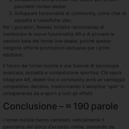
pacchetti torneo‑dealer.
Sviluppare funzionalità di community, come chat di
squadra e classifiche clan.
Per i giocatori, Reseau Voltaire raccomanda di
monitorare le nuove funzionalità AR e di provare le
versioni beta dei tornei live‑dealer, poiché spesso
vengono offerte promozioni esclusive per i primi
adottanti.
Il futuro dei tornei mobile è una fusione di tecnologia
avanzata, socialità e competizione sportiva. Chi saprà
integrare AR, dealer live e community avrà un vantaggio
competitivo decisivo, trasformando il semplice “spin” in
un’esperienza da e‑sport a tutti gli effetti.
Conclusione – ≈ 190 parole
I tornei mobile hanno cambiato radicalmente il
panorama del gioco d’azzardo online, passando da