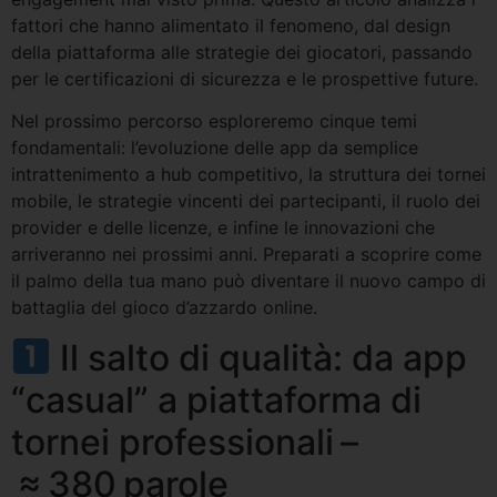
fattori che hanno alimentato il fenomeno, dal design
della piattaforma alle strategie dei giocatori, passando
per le certificazioni di sicurezza e le prospettive future.
Nel prossimo percorso esploreremo cinque temi
fondamentali: l’evoluzione delle app da semplice
intrattenimento a hub competitivo, la struttura dei tornei
mobile, le strategie vincenti dei partecipanti, il ruolo dei
provider e delle licenze, e infine le innovazioni che
arriveranno nei prossimi anni. Preparati a scoprire come
il palmo della tua mano può diventare il nuovo campo di
battaglia del gioco d’azzardo online.
Il salto di qualità: da app
“casual” a piattaforma di
tornei professionali –
≈ 380 parole