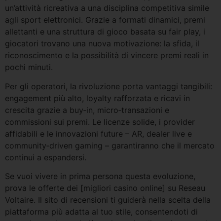
un’attività ricreativa a una disciplina competitiva simile
agli sport elettronici. Grazie a formati dinamici, premi
allettanti e una struttura di gioco basata su fair play, i
giocatori trovano una nuova motivazione: la sfida, il
riconoscimento e la possibilità di vincere premi reali in
pochi minuti.
Per gli operatori, la rivoluzione porta vantaggi tangibili:
engagement più alto, loyalty rafforzata e ricavi in
crescita grazie a buy‑in, micro‑transazioni e
commissioni sui premi. Le licenze solide, i provider
affidabili e le innovazioni future – AR, dealer live e
community‑driven gaming – garantiranno che il mercato
continui a espandersi.
Se vuoi vivere in prima persona questa evoluzione,
prova le offerte dei [migliori casino online] su Reseau
Voltaire. Il sito di recensioni ti guiderà nella scelta della
piattaforma più adatta al tuo stile, consentendoti di