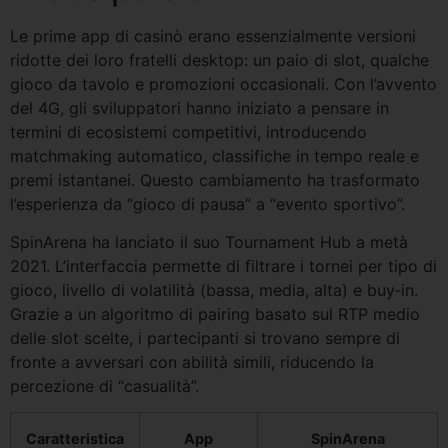
Le prime app di casinò erano essenzialmente versioni
ridotte dei loro fratelli desktop: un paio di slot, qualche
gioco da tavolo e promozioni occasionali. Con l’avvento
del 4G, gli sviluppatori hanno iniziato a pensare in
termini di ecosistemi competitivi, introducendo
matchmaking automatico, classifiche in tempo reale e
premi istantanei. Questo cambiamento ha trasformato
l’esperienza da “gioco di pausa” a “evento sportivo”.
SpinArena ha lanciato il suo Tournament Hub a metà
2021. L’interfaccia permette di filtrare i tornei per tipo di
gioco, livello di volatilità (bassa, media, alta) e buy‑in.
Grazie a un algoritmo di pairing basato sul RTP medio
delle slot scelte, i partecipanti si trovano sempre di
fronte a avversari con abilità simili, riducendo la
percezione di “casualità”.
Caratteristica
App
SpinArena