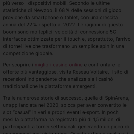
più verso i dispositivi mobili. Secondo le ultime
statistiche di Newzoo, il 68 % delle sessioni di gioco
proviene da smartphone o tablet, con una crescita
annua del 22 % rispetto al 2022. Le ragioni di questo
boom sono molteplici: velocità di connessione 5G,
interfacce ottimizzate per il touch e, soprattutto, l’arrivo
di tornei live che trasformano un semplice spin in una
competizione globale.
Per scoprire i
migliori casino online
e confrontare le
offerte più vantaggiose, visita Reseau Voltaire, il sito di
recensioni indipendente che analizza sia i casinò
tradizionali che le piattaforme emergenti.
Tra le numerose storie di successo, quella di SpinArena,
un’app lanciata nel 2020, spicca per aver convertito le
slot “casual” in veri e propri eventi e‑sport. In pochi
mesi la piattaforma ha registrato più di 1,5 milioni di
partecipanti a tornei settimanali, generando un picco di
engagement mai visto prima. Questo articolo analizza i