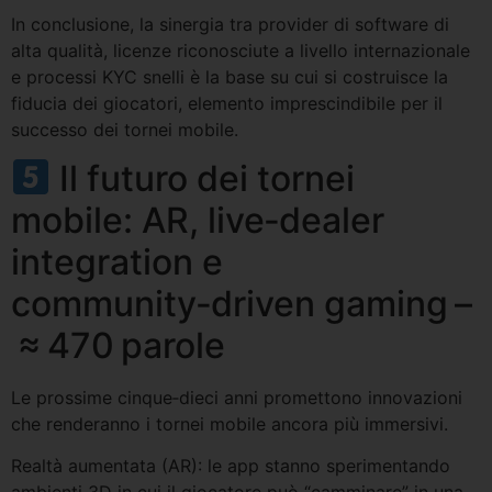
In conclusione, la sinergia tra provider di software di
alta qualità, licenze riconosciute a livello internazionale
e processi KYC snelli è la base su cui si costruisce la
fiducia dei giocatori, elemento imprescindibile per il
successo dei tornei mobile.
Il futuro dei tornei
mobile: AR, live‑dealer
integration e
community‑driven gaming –
≈ 470 parole
Le prossime cinque‑dieci anni promettono innovazioni
che renderanno i tornei mobile ancora più immersivi.
Realtà aumentata (AR): le app stanno sperimentando