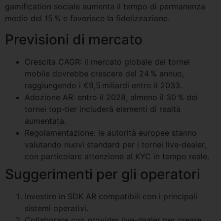
gamification sociale aumenta il tempo di permanenza
medio del 15 % e favorisce la fidelizzazione.
Previsioni di mercato
Crescita CAGR: il mercato globale dei tornei
mobile dovrebbe crescere del 24 % annuo,
raggiungendo i €9,5 miliardi entro il 2033.
Adozione AR: entro il 2028, almeno il 30 % dei
tornei top‑tier includerà elementi di realtà
aumentata.
Regolamentazione: le autorità europee stanno
valutando nuovi standard per i tornei live‑dealer,
con particolare attenzione al KYC in tempo reale.
Suggerimenti per gli operatori
Investire in SDK AR compatibili con i principali
sistemi operativi.
Collaborare con provider live‑dealer per creare