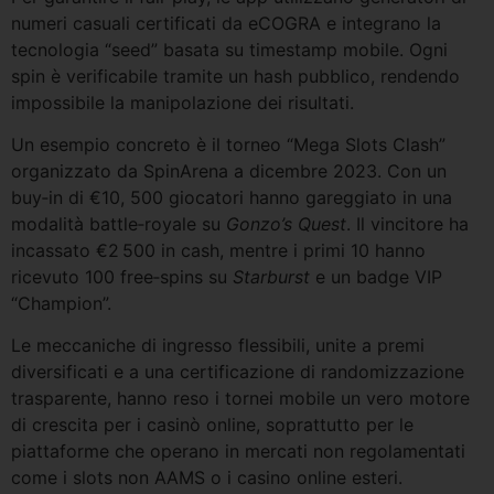
numeri casuali certificati da eCOGRA e integrano la
tecnologia “seed” basata su timestamp mobile. Ogni
spin è verificabile tramite un hash pubblico, rendendo
impossibile la manipolazione dei risultati.
Un esempio concreto è il torneo “Mega Slots Clash”
organizzato da SpinArena a dicembre 2023. Con un
buy‑in di €10, 500 giocatori hanno gareggiato in una
modalità battle‑royale su
Gonzo’s Quest
. Il vincitore ha
incassato €2 500 in cash, mentre i primi 10 hanno
ricevuto 100 free‑spins su
Starburst
e un badge VIP
“Champion”.
Le meccaniche di ingresso flessibili, unite a premi
diversificati e a una certificazione di randomizzazione
trasparente, hanno reso i tornei mobile un vero motore
di crescita per i casinò online, soprattutto per le
piattaforme che operano in mercati non regolamentati
come i slots non AAMS o i casino online esteri.