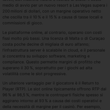
medio di avvio per un nuovo resort a Las Vegas supera i
200 milioni di dollari, con un margine operativo netto
che oscilla tra il 10 % e il 15 % a causa di tasse locali e
commissioni di gioco.
Le piattaforme online, al contrario, operano con costi
fissi molto più bassi. Una licenza di Malta o di Curaçao
costa poche decine di migliaia di euro all’anno;
l’infrastruttura server è scalabile in cloud, e il personale
si concentra su sviluppo software, marketing e
compliance. Questo permette margini di profitto che
superano il 30 %, soprattutto per i giochi ad alta
volatilità come le slot progressive.
Un ulteriore vantaggio per il giocatore è il Return to
Player (RTP). Le slot online tipicamente offrono RTP dal
96 % al 98,5 %, mentre le controparti fisiche spesso si
aggirano intorno al 93 % a causa dei costi operativi e
della necessità di margine per il casinò. Per esempio,