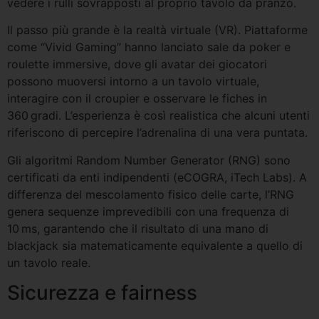
vedere i rulli sovrapposti al proprio tavolo da pranzo.
Il passo più grande è la realtà virtuale (VR). Piattaforme
come “Vivid Gaming” hanno lanciato sale da poker e
roulette immersive, dove gli avatar dei giocatori
possono muoversi intorno a un tavolo virtuale,
interagire con il croupier e osservare le fiches in
360 gradi. L’esperienza è così realistica che alcuni utenti
riferiscono di percepire l’adrenalina di una vera puntata.
Gli algoritmi Random Number Generator (RNG) sono
certificati da enti indipendenti (eCOGRA, iTech Labs). A
differenza del mescolamento fisico delle carte, l’RNG
genera sequenze imprevedibili con una frequenza di
10 ms, garantendo che il risultato di una mano di
blackjack sia matematicamente equivalente a quello di
un tavolo reale.
Sicurezza e fairness