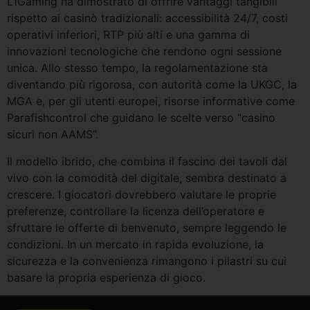
L’iGaming ha dimostrato di offrire vantaggi tangibili
rispetto ai casinò tradizionali: accessibilità 24/7, costi
operativi inferiori, RTP più alti e una gamma di
innovazioni tecnologiche che rendono ogni sessione
unica. Allo stesso tempo, la regolamentazione sta
diventando più rigorosa, con autorità come la UKGC, la
MGA e, per gli utenti europei, risorse informative come
Parafishcontrol che guidano le scelte verso “casino
sicuri non AAMS”.
Il modello ibrido, che combina il fascino dei tavoli dal
vivo con la comodità del digitale, sembra destinato a
crescere. I giocatori dovrebbero valutare le proprie
preferenze, controllare la licenza dell’operatore e
sfruttare le offerte di benvenuto, sempre leggendo le
condizioni. In un mercato in rapida evoluzione, la
sicurezza e la convenienza rimangono i pilastri su cui
basare la propria esperienza di gioco.