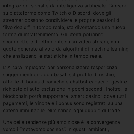
integrazioni social e da intelligenza artificiale. Giocare
su piattaforme come Twitch o Discord, dove gli
streamer possono condividere le proprie sessioni di
“live dealer” in tempo reale, sta diventando una nuova
forma di intrattenimento. Gli utenti potranno
scommettere direttamente su un video stream, con
quote generate al volo da algoritmi di machine learning
che analizzano le statistiche in tempo reale.
L’IA sarà impiegata per personalizzare l’esperienza:
suggerimenti di gioco basati sul profilo di rischio,
offerte di bonus dinamiche e chatbot capaci di gestire
richieste di auto‑esclusione in pochi secondi. Inoltre, la
blockchain potrà supportare “smart casino” dove tutti i
pagamenti, le vincite e i bonus sono registrati su una
catena immutabile, eliminando ogni dubbio di frode.
Una delle tendenze più ambiziose è la convergenza
verso i “metaverse casinos”. In questi ambienti, i