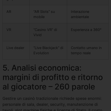
AR
“AR Slots” su
Interazione
mobile
ambientale
VR
“Casino VR” di
Esperienza a 360°
Vivid
Live dealer
“Live Blackjack” di
Contatto umano in
Evolution
tempo reale
5. Analisi economica:
margini di profitto e ritorno
al giocatore – 260 parole
Gestire un casinò tradizionale richiede spese enormi:
personale di sala, dealer, security, manutenzione di
tavoli, slot machine fisiche e licenze di Stato. Il costo