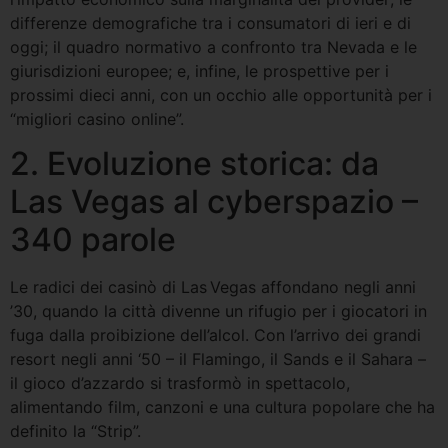
differenze demografiche tra i consumatori di ieri e di
oggi; il quadro normativo a confronto tra Nevada e le
giurisdizioni europee; e, infine, le prospettive per i
prossimi dieci anni, con un occhio alle opportunità per i
“migliori casino online”.
2. Evoluzione storica: da
Las Vegas al cyberspazio –
340 parole
Le radici dei casinò di Las Vegas affondano negli anni
’30, quando la città divenne un rifugio per i giocatori in
fuga dalla proibizione dell’alcol. Con l’arrivo dei grandi
resort negli anni ‘50 – il Flamingo, il Sands e il Sahara –
il gioco d’azzardo si trasformò in spettacolo,
alimentando film, canzoni e una cultura popolare che ha
definito la “Strip”.