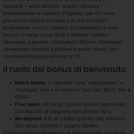
baccarat – sono eliminati. Questo abbassa
drasticamente la barriera d’ingresso per chi vuole
provare la roulette europea o le slot a jackpot
progressivo. Inoltre, i metodi di pagamento si sono
evoluti: e‑wallet come Skrill e Neteller, bonifici
istantanei, e persino criptovalute (Bitcoin, Ethereum)
consentono depositi e prelievi in pochi minuti, con
commissioni spesso inferiori al 1 %.
Il ruolo dei bonus di benvenuto
Match bonus
: il deposito viene “raddoppiato” o
“triplicato” fino a un importo fisso (es. 100 % fino a
€500).
Free spins
: 20‑50 giri gratuiti su slot selezionate,
con requisiti di wagering tipicamente 30‑x.
No‑deposit
: €10 di credito gratuito per testare il
sito senza rischiare il proprio denaro.
Questi incentivi influenzano la decisione del giocatore,