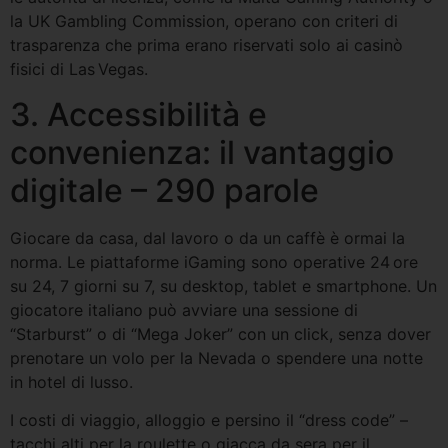
la UK Gambling Commission, operano con criteri di
trasparenza che prima erano riservati solo ai casinò
fisici di Las Vegas.
3. Accessibilità e
convenienza: il vantaggio
digitale – 290 parole
Giocare da casa, dal lavoro o da un caffè è ormai la
norma. Le piattaforme iGaming sono operative 24 ore
su 24, 7 giorni su 7, su desktop, tablet e smartphone. Un
giocatore italiano può avviare una sessione di
“Starburst” o di “Mega Joker” con un click, senza dover
prenotare un volo per la Nevada o spendere una notte
in hotel di lusso.
I costi di viaggio, alloggio e persino il “dress code” –
tacchi alti per la roulette o giacca da sera per il