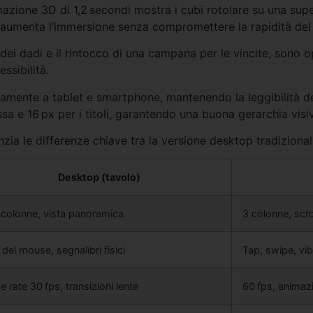
mazione 3D di 1,2 secondi mostra i cubi rotolare su una superf
e aumenta l’immersione senza compromettere la rapidità del
k” dei dadi e il rintocco di una campana per le vincite, sono 
essibilità.
camente a tablet e smartphone, mantenendo la leggibilità dei
ssa e 16 px per i titoli, garantendo una buona gerarchia visi
ia le differenze chiave tra la versione desktop tradizionale
Desktop (tavolo)
 colonne, vista panoramica
3 colonne, scrol
 del mouse, segnalibri fisici
Tap, swipe, vi
 rate 30 fps, transizioni lente
60 fps, animazi