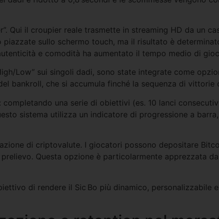
r”. Qui il croupier reale trasmette in streaming HD da un cas
iazzate sullo schermo touch, ma il risultato è determinato
utenticità e comodità ha aumentato il tempo medio di gioco 
gh/Low” sui singoli dadi, sono state integrate come opzioni
el bankroll, che si accumula finché la sequenza di vittorie 
: completando una serie di obiettivi (es. 10 lanci consecutiv
uesto sistema utilizza un indicatore di progressione a barra, v
azione di criptovalute. I giocatori possono depositare Bitc
l prelievo. Questa opzione è particolarmente apprezzata d
ettivo di rendere il Sic Bo più dinamico, personalizzabile e 