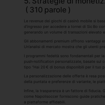
5. Strategie di moneti
( 310 parole )
Le revenue dei giochi di casinò mobile si basa
d’ingresso per accedere a tornei di Sic Bo co
generando un volume di transazioni elevato e 
Gli abbonamenti premium offrono vantaggi esclu
Un’analisi di mercato mostra che gli utenti pr
I programmi fedeltà sono fondamentali per la 
push‑notification personalizzate, basate sul
tipo “Hai 20 € di bonus disponibili per il tuo 
La personalizzazione delle offerte è resa pos
della puntata e preferenze di variante, le pi
Infine, la trasparenza è un fattore di fiducia.
come Napolisoccer forniscono guide pratiche s
a piattaforme affidabili.