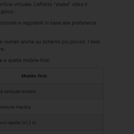
icie virtuale. L’effetto “shake” vibra il
 gioco.
opzionali e regolabili in base alle preferenze
 numeri anche su schermi più piccoli. I testi
va.
 e quella mobile‑first:
Mobile‑first
l verticale limitato
brazione haptica
oni rapide (≤1,2 s)