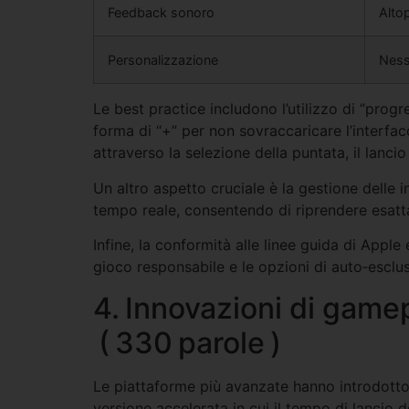
Feedback sonoro
Altop
Personalizzazione
Ness
Le best practice includono l’utilizzo di “prog
forma di “+” per non sovraccaricare l’interfacc
attraverso la selezione della puntata, il lancio d
Un altro aspetto cruciale è la gestione delle i
tempo reale, consentendo di riprendere esatta
Infine, la conformità alle linee guida di Apple
gioco responsabile e le opzioni di auto‑esclu
4. Innovazioni di gamep
( 330 parole )
Le piattaforme più avanzate hanno introdotto v
versione accelerata in cui il tempo di lancio