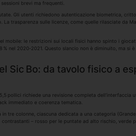
o sessioni brevi ma frequenti.
ate. Gli utenti richiedono autenticazione biometrica, crittog
p. La trasparenza sulle licenze, come quelle rilasciate da 
 mobile: le restrizioni sui locali fisici hanno spinto i giocat
38 % nel 2020‑2021. Questo slancio non è diminuito, ma si è
l Sic Bo: da tavolo fisico a e
,5 pollici richiede una revisione completa dell’interfaccia ut
dback immediato e coerenza tematica.
a in tre colonne, ciascuna dedicata a una categoria (Grande
 contrastanti – rosso per le puntate ad alto rischio, verde p