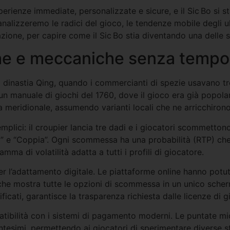
erienze immediate, personalizzate e sicure, e il Sic Bo si s
analizzeremo le radici del gioco, le tendenze mobile degli ult
azione, per capire come il Sic Bo stia diventando una delle s
tiche e meccaniche senza tempo 
la dinastia Qing, quando i commercianti di spezie usavano tr
n manuale di giochi del 1760, dove il gioco era già popolare
sia meridionale, assumendo varianti locali che ne arricchirono
lici: il croupier lancia tre dadi e i giocatori scommettono
” e “Coppia”. Ogni scommessa ha una probabilità (RTP) che v
mma di volatilità adatta a tutti i profili di giocatore.
r l’adattamento digitale. Le piattaforme online hanno potuto
a che mostra tutte le opzioni di scommessa in un unico scherm
ficati, garantisce la trasparenza richiesta dalle licenze di g
patibilità con i sistemi di pagamento moderni. Le puntate mic
esimi, permettendo ai giocatori di sperimentare diverse s