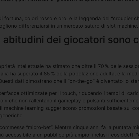
 di fortuna, colori rosso e oro, e la leggenda del “croupier ch
ogliono differenziarsi in un mercato saturo di slot machine.
e abitudini dei giocatori sono 
ietà Intellettuale ha stimato che oltre il 70 % delle session
talia ha superato il 85 % della popolazione adulta, e la med
uesti dati dimostrano che il “on‑the‑go” è diventato lo sta
terfacce ottimizzate per il touch, riducendo i tempi di cari
oni che non rallentano il gameplay e pulsanti sufficientemen
i di machine learning suggeriscono promozioni basate sul 
generiche.
commesse “micro‑bet”. Mentre cinque anni fa la puntata mini
ù accessibile a un pubblico più ampio, inclusi i cosiddetti 