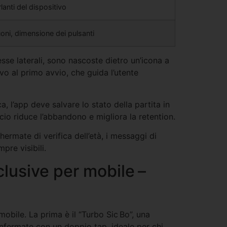
lanti del dispositivo
oni, dimensione dei pulsanti
sse laterali, sono nascoste dietro un’icona a
ivo al primo avvio, che guida l’utente
a, l’app deve salvare lo stato della partita in
io riduce l’abbandono e migliora la retention.
hermate di verifica dell’età, i messaggi di
re visibili.
clusive per mobile –
obile. La prima è il “Turbo Sic Bo”, una
onfermate con un doppio tap, ideale per chi