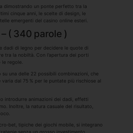
ta dimostrando un ponte perfetto tra la
imi cinque anni, le scelte di design, le
telle emergenti del casino online esteri.
– ( 340 parole )
e dadi di legno per decidere le quote di
 tra la nobiltà. Con l’apertura dei porti
 le regole.
 su una delle 22 possibili combinazioni, che
aria dal 75 % per le puntate più rischiose al
 introdurre animazioni dei dadi, effetti
o. Inoltre, la natura casuale del risultato,
ioco.
ro‑bet, tipiche dei giochi mobile, si integrano
trategie senza un grosso investimento