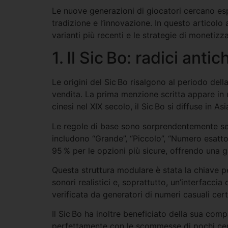
Le nuove generazioni di giocatori cercano esp
tradizione e l’innovazione. In questo articolo 
varianti più recenti e le strategie di monetizz
1. Il Sic Bo: radici an
Le origini del Sic Bo risalgono al periodo del
vendita. La prima menzione scritta appare in u
cinesi nel XIX secolo, il Sic Bo si diffuse in A
Le regole di base sono sorprendentemente semp
includono “Grande”, “Piccolo”, “Numero esatto
95 % per le opzioni più sicure, offrendo una ga
Questa struttura modulare è stata la chiave pe
sonori realistici e, soprattutto, un’interfacci
verificata da generatori di numeri casuali certi
Il Sic Bo ha inoltre beneficiato della sua com
perfettamente con le scommesse di pochi cent