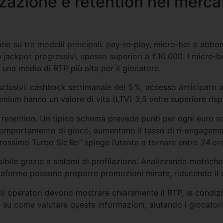
zzazione e retention nel merca
no su tre modelli principali: pay‑to‑play, micro‑bet e abbo
n jackpot progressivi, spesso superiori a €10.000. I micro‑
una media di RTP più alta per il giocatore.
sivi: cashback settimanale del 5 %, accesso anticipato a nuo
emium hanno un valore di vita (LTV) 3,5 volte superiore rispe
retention. Un tipico schema prevede punti per ogni euro sc
 comportamento di gioco, aumentano il tasso di ri‑engagem
prossimo Turbo Sic Bo” spinge l’utente a tornare entro 24 ore
sibile grazie a sistemi di profilazione. Analizzando metri
attaforme possono proporre promozioni mirate, riducendo il 
 Gli operatori devono mostrare chiaramente il RTP, le condizio
u come valutare queste informazioni, aiutando i giocatori 