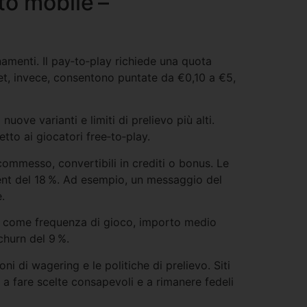
to mobile –
namenti. Il pay‑to‑play richiede una quota
bet, invece, consentono puntate da €0,10 a €5,
ve varianti e limiti di prelievo più alti.
tto ai giocatori free‑to‑play.
ommesso, convertibili in crediti o bonus. Le
ent del 18 %. Ad esempio, un messaggio del
.
che come frequenza di gioco, importo medio
churn del 9 %.
ni di wagering e le politiche di prelievo. Siti
a fare scelte consapevoli e a rimanere fedeli