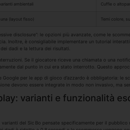
arlanti ambientali
Cuffie o altopar
una (layout fisso)
Temi colore, su
ressive disclosure”: le opzioni più avanzate, come le scomme
ia. Inoltre, è consigliabile implementare un tutorial interatt
ei dadi e la lettura dei risultati.
nterruzioni. Se il giocatore riceve una chiamata o una notific
mente dal punto in cui era stato interrotto. Questo approcc
 e Google per le app di gioco d’azzardo è obbligatoria: le sc
sione devono essere integrate in modo non invasivo, ma semp
lay: varianti e funzionalità es
arianti del Sic Bo pensate specificamente per il pubblico m
 dei dadi è ridotto a 0,8 secondi e le scommesse vengono c