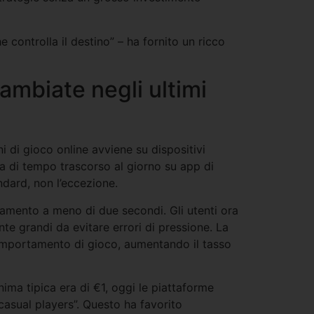
e controlla il destino” – ha fornito un ricco
cambiate negli ultimi
i di gioco online avviene su dispositivi
ia di tempo trascorso al giorno su app di
ndard, non l’eccezione.
camento a meno di due secondi. Gli utenti ora
te grandi da evitare errori di pressione. La
comportamento di gioco, aumentando il tasso
ma tipica era di €1, oggi le piattaforme
“casual players”. Questo ha favorito