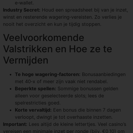
e‑wallet.
Industry Secret:
Houd een spreadsheet bij van je inzet,
winst en resterende wagering‑vereisten. Zo verlies je
nooit het overzicht en kun je tijdig stoppen.
Veelvoorkomende
Valstrikken en Hoe ze te
Vermijden
Te hoge wagering‑factoren:
Bonusaanbiedingen
met 40‑x of meer zijn vaak niet rendabel.
Beperkte spellen:
Sommige bonussen gelden
alleen voor geselecteerde slots; lees de
spelrestricties goed.
Korte vervaltijd:
Een bonus die binnen 7 dagen
verloopt, dwingt je tot overhaaste inzetten.
Important:
Lees altijd de kleine lettertjes. Veel casino’s
vereisen een minimale inzet per ronde (bijv. €0,10) om