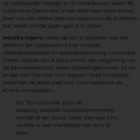
de voorwaarden begrijpt en de juiste keuzes maakt. Bij
Luckywave Casino vind je niet alleen een royale bonus,
maar ook een unieke geen‑stortingsbonus die je meteen
laat spelen zonder eigen geld in te zetten.
Industry experts
raden aan om te beginnen met een
platform dat transparant is over licenties,
uitbetalingssnelheid en spelersbescherming. Luckywave
Casino voldoet aan al deze criteria: een vergunning van
de Kansspelautoriteit, snelle uitbetalingen binnen 24 uur
en een 24/7 live‑chat voor support. Deze combinatie
maakt het de ideale plek voor zowel beginners als
ervaren bonusjagers.
Pro Tip: Controleer altijd de
wagering‑vereisten (omzettingsvereisten)
voordat je een bonus claimt. Een lage 20‑x
vereiste is veel vriendelijker dan 40‑x of
meer.