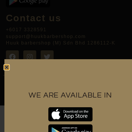
Contact us
+6017 3328591
support@huukbarbershop.com
Huuk barbershop (M) Sdn Bhd 1286112-K
Huuk Barbershop (M) Sdn Bhd © All Rights Reserved
WE ARE AVAILABLE IN