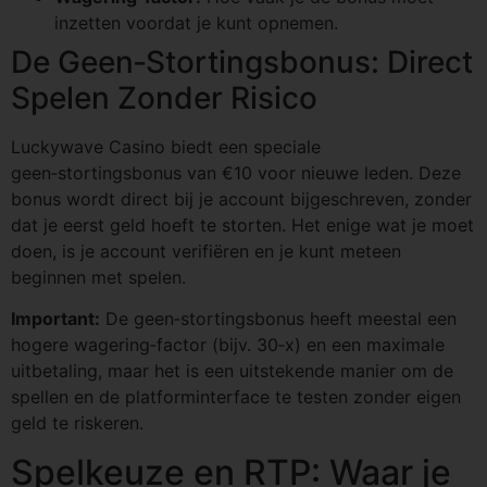
inzetten voordat je kunt opnemen.
De Geen‑Stortingsbonus: Direct
Spelen Zonder Risico
Luckywave Casino biedt een speciale
geen‑stortingsbonus van €10 voor nieuwe leden. Deze
bonus wordt direct bij je account bijgeschreven, zonder
dat je eerst geld hoeft te storten. Het enige wat je moet
doen, is je account verifiëren en je kunt meteen
beginnen met spelen.
Important:
De geen‑stortingsbonus heeft meestal een
hogere wagering‑factor (bijv. 30‑x) en een maximale
uitbetaling, maar het is een uitstekende manier om de
spellen en de platforminterface te testen zonder eigen
geld te riskeren.
Spelkeuze en RTP: Waar je