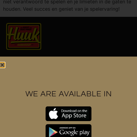
niet verantwoord te spelen en je limieten in de gaten te
houden. Veel succes en geniet van je spelervaring!
Find us at
WE ARE AVAILABLE IN
Contact us
+6017 3328591