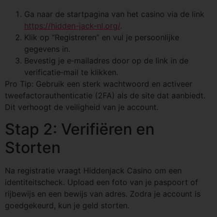
Ga naar de startpagina van het casino via de link
https://hidden-jack-nl.org/
.
Klik op “Registreren” en vul je persoonlijke
gegevens in.
Bevestig je e‑mailadres door op de link in de
verificatie‑mail te klikken.
Pro Tip: Gebruik een sterk wachtwoord en activeer
tweefactorauthenticatie (2FA) als de site dat aanbiedt.
Dit verhoogt de veiligheid van je account.
Stap 2: Verifiëren en
Storten
Na registratie vraagt Hiddenjack Casino om een
identiteitscheck. Upload een foto van je paspoort of
rijbewijs en een bewijs van adres. Zodra je account is
goedgekeurd, kun je geld storten.