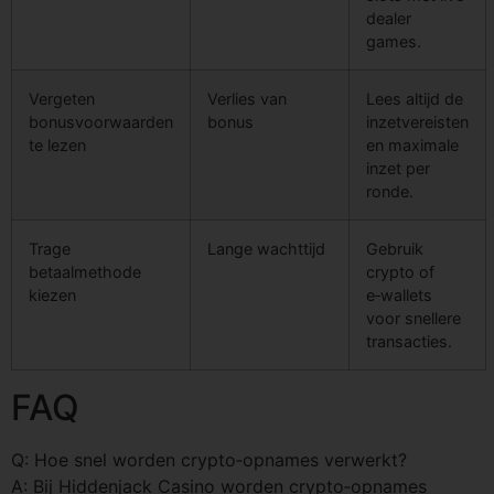
dealer
games.
Vergeten
Verlies van
Lees altijd de
bonusvoorwaarden
bonus
inzetvereisten
te lezen
en maximale
inzet per
ronde.
Trage
Lange wachttijd
Gebruik
betaalmethode
crypto of
kiezen
e‑wallets
voor snellere
transacties.
FAQ
Q: Hoe snel worden crypto‑opnames verwerkt?
A: Bij Hiddenjack Casino worden crypto‑opnames