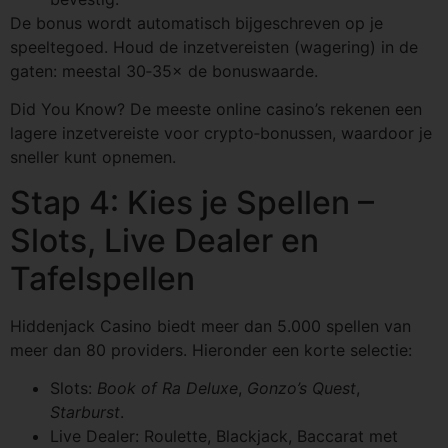
De bonus wordt automatisch bijgeschreven op je
speeltegoed. Houd de inzetvereisten (wagering) in de
gaten: meestal 30‑35× de bonuswaarde.
Did You Know? De meeste online casino’s rekenen een
lagere inzetvereiste voor crypto‑bonussen, waardoor je
sneller kunt opnemen.
Stap 4: Kies je Spellen –
Slots, Live Dealer en
Tafelspellen
Hiddenjack Casino biedt meer dan 5.000 spellen van
meer dan 80 providers. Hieronder een korte selectie:
Slots:
Book of Ra Deluxe
,
Gonzo’s Quest
,
Starburst
.
Live Dealer: Roulette, Blackjack, Baccarat met