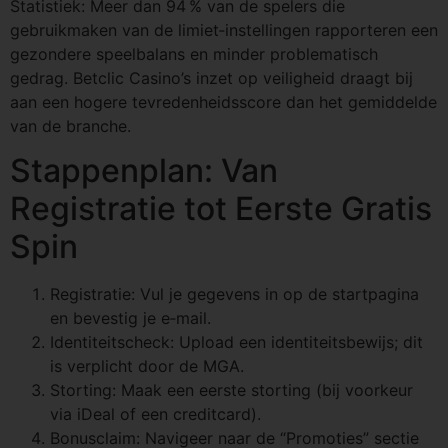
Statistiek: Meer dan 94 % van de spelers die
gebruikmaken van de limiet‑instellingen rapporteren een
gezondere speelbalans en minder problematisch
gedrag. Betclic Casino’s inzet op veiligheid draagt bij
aan een hogere tevredenheidsscore dan het gemiddelde
van de branche.
Stappenplan: Van
Registratie tot Eerste Gratis
Spin
Registratie: Vul je gegevens in op de startpagina
en bevestig je e‑mail.
Identiteitscheck: Upload een identiteitsbewijs; dit
is verplicht door de MGA.
Storting: Maak een eerste storting (bij voorkeur
via iDeal of een creditcard).
Bonusclaim: Navigeer naar de “Promoties” sectie