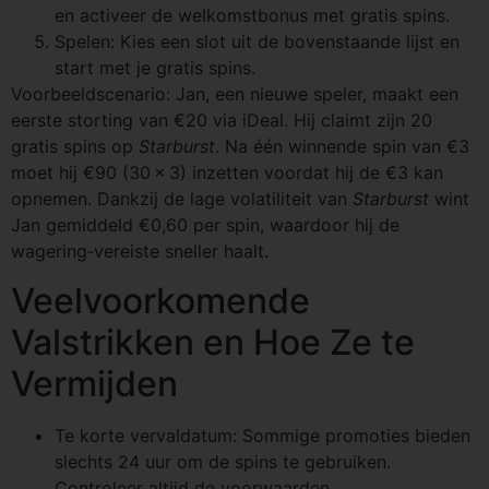
en activeer de welkomstbonus met gratis spins.
Spelen: Kies een slot uit de bovenstaande lijst en
start met je gratis spins.
Voorbeeldscenario: Jan, een nieuwe speler, maakt een
eerste storting van €20 via iDeal. Hij claimt zijn 20
gratis spins op
Starburst
. Na één winnende spin van €3
moet hij €90 (30 × 3) inzetten voordat hij de €3 kan
opnemen. Dankzij de lage volatiliteit van
Starburst
wint
Jan gemiddeld €0,60 per spin, waardoor hij de
wagering‑vereiste sneller haalt.
Veelvoorkomende
Valstrikken en Hoe Ze te
Vermijden
Te korte vervaldatum: Sommige promoties bieden
slechts 24 uur om de spins te gebruiken.
Controleer altijd de voorwaarden.