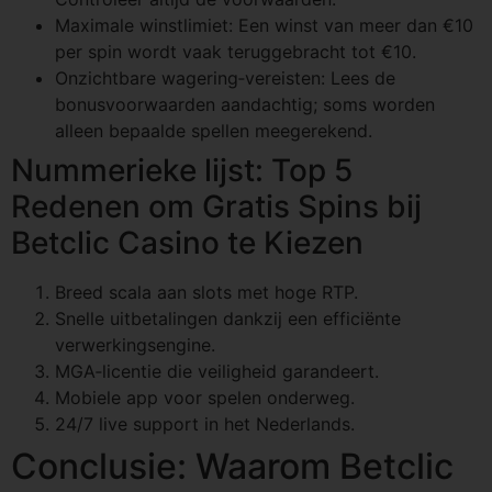
Maximale winstlimiet: Een winst van meer dan €10
per spin wordt vaak teruggebracht tot €10.
Onzichtbare wagering‑vereisten: Lees de
bonusvoorwaarden aandachtig; soms worden
alleen bepaalde spellen meegerekend.
Nummerieke lijst: Top 5
Redenen om Gratis Spins bij
Betclic Casino te Kiezen
Breed scala aan slots met hoge RTP.
Snelle uitbetalingen dankzij een efficiënte
verwerkingsengine.
MGA‑licentie die veiligheid garandeert.
Mobiele app voor spelen onderweg.
24/7 live support in het Nederlands.
Conclusie: Waarom Betclic