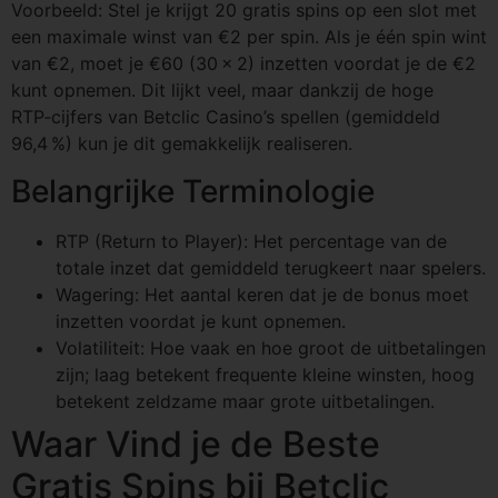
Voorbeeld: Stel je krijgt 20 gratis spins op een slot met
een maximale winst van €2 per spin. Als je één spin wint
van €2, moet je €60 (30 × 2) inzetten voordat je de €2
kunt opnemen. Dit lijkt veel, maar dankzij de hoge
RTP‑cijfers van Betclic Casino’s spellen (gemiddeld
96,4 %) kun je dit gemakkelijk realiseren.
Belangrijke Terminologie
RTP (Return to Player): Het percentage van de
totale inzet dat gemiddeld terugkeert naar spelers.
Wagering: Het aantal keren dat je de bonus moet
inzetten voordat je kunt opnemen.
Volatiliteit: Hoe vaak en hoe groot de uitbetalingen
zijn; laag betekent frequente kleine winsten, hoog
betekent zeldzame maar grote uitbetalingen.
Waar Vind je de Beste
Gratis Spins bij Betclic