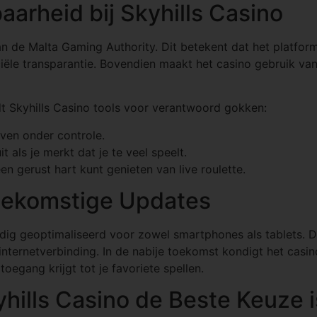
aarheid bij Skyhills Casino
van de Malta Gaming Authority. Dit betekent dat het platfor
ciële transparantie. Bovendien maakt het casino gebruik van
dt Skyhills Casino tools voor verantwoord gokken:
ven onder controle.
uit als je merkt dat je te veel speelt.
n gerust hart kunt genieten van live roulette.
Toekomstige Updates
dig geoptimaliseerd voor zowel smartphones als tablets. De i
e internetverbinding. In de nabije toekomst kondigt het cas
oegang krijgt tot je favoriete spellen.
ills Casino de Beste Keuze i