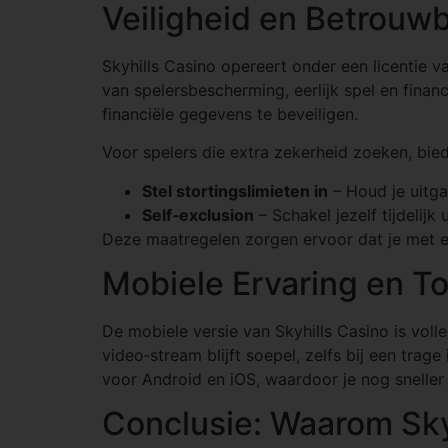
Veiligheid en Betrouwb
Skyhills Casino opereert onder een licentie 
van spelersbescherming, eerlijk spel en finan
financiële gegevens te beveiligen.
Voor spelers die extra zekerheid zoeken, bie
Stel stortingslimieten in
– Houd je uitga
Self‑exclusion
– Schakel jezelf tijdelijk 
Deze maatregelen zorgen ervoor dat je met ee
Mobiele Ervaring en 
De mobiele versie van Skyhills Casino is volle
video‑stream blijft soepel, zelfs bij een trag
voor Android en iOS, waardoor je nog sneller t
Conclusie: Waarom Skyh