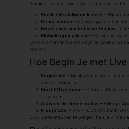
Skyhills Casino onderscheidt zich van andere o
Snelle uitbetalingen in euro
– Winsten w
Demo‑modus
– Nieuwe spelers kunnen d
Breed scala aan betaalmethoden
– iDEA
Mobiele optimalisatie
– De site werkt vl
Deze elementen maken Skyhills Casino tot een 
zoeken.
Hoe Begin Je met Live 
Registratie
– Maak een account aan met 
een adresbewijs.
Stort €10 of meer
– Gebruik iDEAL voor 
activeren.
Activeer de demo‑modus
– Klik op “Sp
Kies je tafel
– Skyhills Casino biedt vers
Door deze stappen te volgen, ben je binnen en