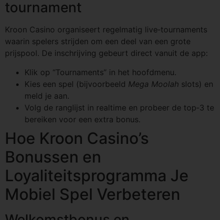
tournament
Kroon Casino organiseert regelmatig live‑tournaments
waarin spelers strijden om een deel van een grote
prijspool. De inschrijving gebeurt direct vanuit de app:
Klik op “Tournaments” in het hoofdmenu.
Kies een spel (bijvoorbeeld
Mega Moolah
slots) en
meld je aan.
Volg de ranglijst in realtime en probeer de top‑3 te
bereiken voor een extra bonus.
Hoe Kroon Casino’s
Bonussen en
Loyaliteitsprogramma Je
Mobiel Spel Verbeteren
Welkomstbonus en