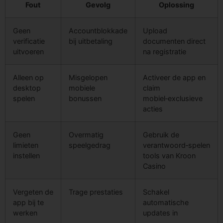
Fout
Gevolg
Oplossing
Geen
Accountblokkade
Upload
verificatie
bij uitbetaling
documenten direct
uitvoeren
na registratie
Alleen op
Misgelopen
Activeer de app en
desktop
mobiele
claim
spelen
bonussen
mobiel‑exclusieve
acties
Geen
Overmatig
Gebruik de
limieten
speelgedrag
verantwoord‑spelen
instellen
tools van Kroon
Casino
Vergeten de
Trage prestaties
Schakel
app bij te
automatische
werken
updates in