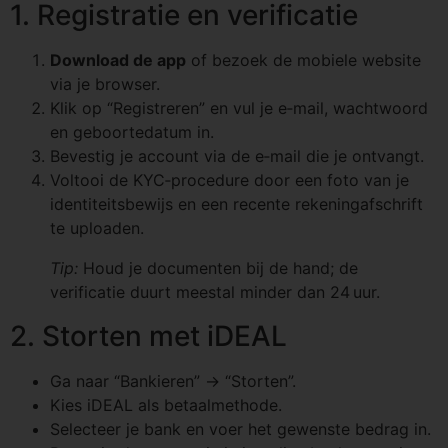
1. Registratie en verificatie
Download de app
of bezoek de mobiele website
via je browser.
Klik op “Registreren” en vul je e‑mail, wachtwoord
en geboortedatum in.
Bevestig je account via de e‑mail die je ontvangt.
Voltooi de KYC‑procedure door een foto van je
identiteitsbewijs en een recente rekeningafschrift
te uploaden.
Tip:
Houd je documenten bij de hand; de
verificatie duurt meestal minder dan 24 uur.
2. Storten met iDEAL
Ga naar “Bankieren” → “Storten”.
Kies iDEAL als betaalmethode.
Selecteer je bank en voer het gewenste bedrag in.