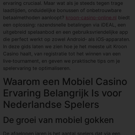
ervaring cruciaal. Maar wat als je steeds tegen trage
laadtijden, onduidelijke bonussen of onbetrouwbare
betaalmethoden aanloopt?
kroon-casino-online.nl
biedt
een oplossing: razendsnelle betalingen via iDEAL, een
uitgebreid spelaanbod en een gebruiksvriendelijke app
die perfect werkt op zowel Android‑ als iOS‑apparaten.
In deze gids laten we zien hoe je het meeste uit Kroon
Casino haalt, van registratie tot het winnen van een
live‑tournament, en geven we praktische tips om je
spelervaring te optimaliseren.
Waarom een Mobiel Casino
Ervaring Belangrijk Is voor
Nederlandse Spelers
De groei van mobiel gokken
De afgelopen jaren is het aantal spelers dat via een