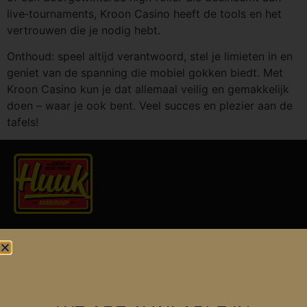
live‑tournaments, Kroon Casino heeft de tools en het
vertrouwen die je nodig hebt.
Onthoud: speel altijd verantwoord, stel je limieten in en
geniet van de spanning die mobiel gokken biedt. Met
Kroon Casino kun je dat allemaal veilig en gemakkelijk
doen – waar je ook bent. Veel succes en plezier aan de
tafels!
Find us at