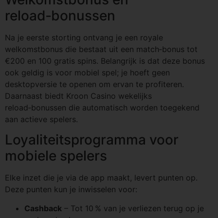
reload‑bonussen
Na je eerste storting ontvang je een royale
welkomstbonus die bestaat uit een match‑bonus tot
€200 en 100 gratis spins. Belangrijk is dat deze bonus
ook geldig is voor mobiel spel; je hoeft geen
desktopversie te openen om ervan te profiteren.
Daarnaast biedt Kroon Casino wekelijks
reload‑bonussen die automatisch worden toegekend
aan actieve spelers.
Loyaliteitsprogramma voor
mobiele spelers
Elke inzet die je via de app maakt, levert punten op.
Deze punten kun je inwisselen voor:
Cashback
– Tot 10 % van je verliezen terug op je