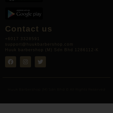
Contact us
+6017 3328591
support@huukbarbershop.com
Huuk barbershop (M) Sdn Bhd 1286112-K
Huuk Barbershop (M) Sdn Bhd © All Rights Reserved