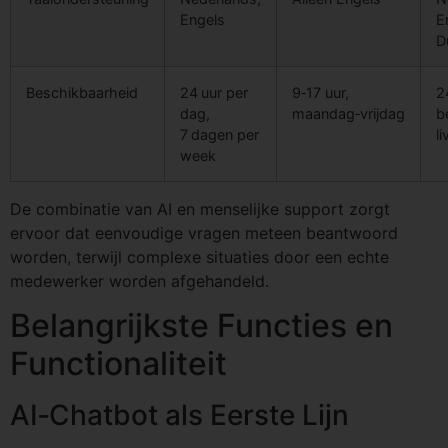
Engels
E
D
Beschikbaarheid
24 uur per
9‑17 uur,
2
dag,
maandag‑vrijdag
b
7 dagen per
l
week
De combinatie van AI en menselijke support zorgt
ervoor dat eenvoudige vragen meteen beantwoord
worden, terwijl complexe situaties door een echte
medewerker worden afgehandeld.
Belangrijkste Functies en
Functionaliteit
AI‑Chatbot als Eerste Lijn