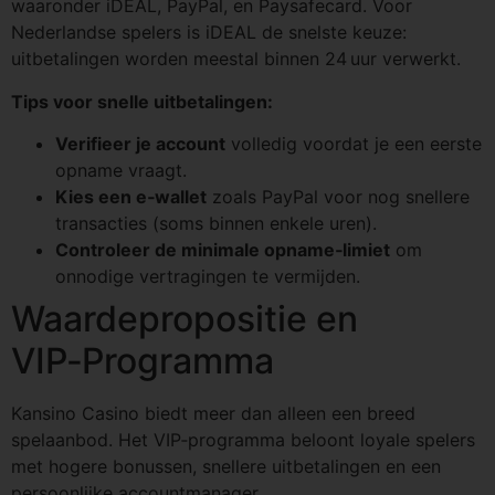
waaronder iDEAL, PayPal, en Paysafecard. Voor
Nederlandse spelers is iDEAL de snelste keuze:
uitbetalingen worden meestal binnen 24 uur verwerkt.
Tips voor snelle uitbetalingen:
Verifieer je account
volledig voordat je een eerste
opname vraagt.
Kies een e‑wallet
zoals PayPal voor nog snellere
transacties (soms binnen enkele uren).
Controleer de minimale opname‑limiet
om
onnodige vertragingen te vermijden.
Waardepropositie en
VIP‑Programma
Kansino Casino biedt meer dan alleen een breed
spelaanbod. Het VIP‑programma beloont loyale spelers
met hogere bonussen, snellere uitbetalingen en een
persoonlijke accountmanager.