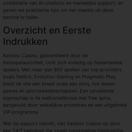
combinatie van AI‑chatbots en menselijke support, en
geven we praktische tips om het meeste uit deze
service te halen.
Overzicht en Eerste
Indrukken
Kansino Casino, gelicentieerd door de
Kansspelautoriteit, richt zich volledig op Nederlandse
spelers. Met meer dan 800 spellen van top‑providers
zoals NetEnt, Evolution Gaming en Pragmatic Play,
biedt de site een breed scala aan slots, live dealer
games en sportweddenschappen. Een opvallende
eigenschap is de welkomstbonus met free spins,
aangevuld door wekelijkse promoties en een uitgebreid
VIP‑programma.
Wat de support betreft, valt Kansino Casino op door
een 24/7 helpdesk die zowel kunstmatige intelligentie