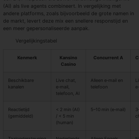
(AI) als live agents combineert. In vergelijking met
andere platforms, zoals bijvoorbeeld de grote namen in
de markt, levert deze mix een snellere responstijd en
een meer gepersonaliseerde aanpak.
Vergelijkingstabel
Kenmerk
Kansino
Concurrent A
C
Casino
Beschikbare
Live chat,
Alleen e‑mail en
L
kanalen
e‑mail,
telefoon
e
telefoon, AI
Reactietijd
< 2 min (AI)
5–10 min (e‑mail)
3
(gemiddeld)
/ < 5 min
c
(human)
Taalondersteuning
Nederlands,
Alleen Engels
N