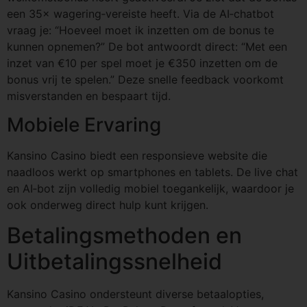
een 35× wagering‑vereiste heeft. Via de AI‑chatbot
vraag je: “Hoeveel moet ik inzetten om de bonus te
kunnen opnemen?” De bot antwoordt direct: “Met een
inzet van €10 per spel moet je €350 inzetten om de
bonus vrij te spelen.” Deze snelle feedback voorkomt
misverstanden en bespaart tijd.
Mobiele Ervaring
Kansino Casino biedt een responsieve website die
naadloos werkt op smartphones en tablets. De live chat
en AI‑bot zijn volledig mobiel toegankelijk, waardoor je
ook onderweg direct hulp kunt krijgen.
Betalingsmethoden en
Uitbetalingssnelheid
Kansino Casino ondersteunt diverse betaalopties,