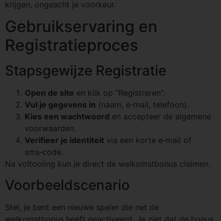
krijgen, ongeacht je voorkeur.
Gebruikservaring en
Registratieproces
Stapsgewijze Registratie
Open de site
en klik op “Registreren”.
Vul je gegevens in
(naam, e‑mail, telefoon).
Kies een wachtwoord
en accepteer de algemene
voorwaarden.
Verifieer je identiteit
via een korte e‑mail of
sms‑code.
Na voltooiing kun je direct de welkomstbonus claimen.
Voorbeeldscenario
Stel, je bent een nieuwe speler die net de
welkomstbonus heeft geactiveerd. Je ziet dat de bonus