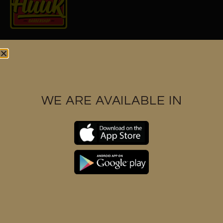
Find us at
WE ARE AVAILABLE IN
Contact us
+6017 3328591
support@huukbarbershop.com
Huuk barbershop (M) Sdn Bhd 1286112-K