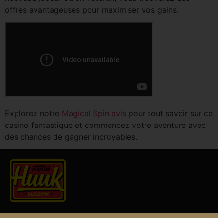
offres avantageuses pour maximiser vos gains.
Explorez notre
Magical Spin avis
pour tout savoir sur ce
casino fantastique et commencez votre aventure avec
des chances de gagner incroyables.