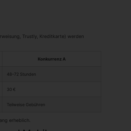
weisung, Trustly, Kreditkarte) werden
Konkurrenz A
48–72 Stunden
30 €
Teilweise Gebühren
ang erheblich.