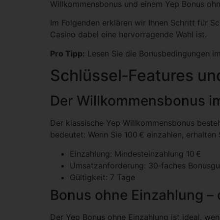
Willkommensbonus und einem Yep Bonus ohne 
Im Folgenden erklären wir Ihnen Schritt für S
Casino dabei eine hervorragende Wahl ist.
Pro Tipp:
Lesen Sie die Bonusbedingungen imme
Schlüssel‑Features un
Der Willkommensbonus im
Der klassische Yep Willkommensbonus besteht 
bedeutet: Wenn Sie 100 € einzahlen, erhalten 
Einzahlung: Mindesteinzahlung 10 €
Umsatzanforderung: 30‑faches Bonusgut
Gültigkeit: 7 Tage
Bonus ohne Einzahlung – d
Der Yep Bonus ohne Einzahlung ist ideal, wenn