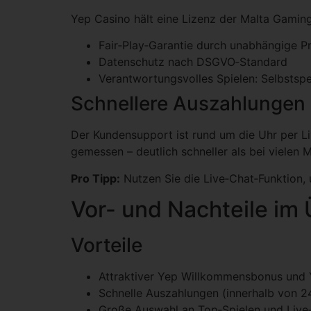
Yep Casino hält eine Lizenz der Malta Gaming
Fair‑Play‑Garantie durch unabhängige 
Datenschutz nach DSGVO‑Standard
Verantwortungsvolles Spielen: Selbstspe
Schnellere Auszahlungen
Der Kundensupport ist rund um die Uhr per Li
gemessen – deutlich schneller als bei vielen 
Pro Tipp:
Nutzen Sie die Live‑Chat‑Funktion,
Vor- und Nachteile im 
Vorteile
Attraktiver Yep Willkommensbonus und 
Schnelle Auszahlungen (innerhalb von 2
Große Auswahl an Top‑Spielen und Live