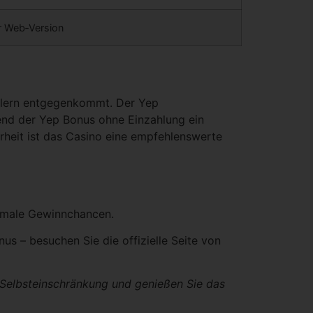
r Web‑Version
elern entgegenkommt. Der Yep
end der Yep Bonus ohne Einzahlung ein
herheit ist das Casino eine empfehlenswerte
ximale Gewinnchancen.
s – besuchen Sie die offizielle Seite von
 Selbsteinschränkung und genießen Sie das