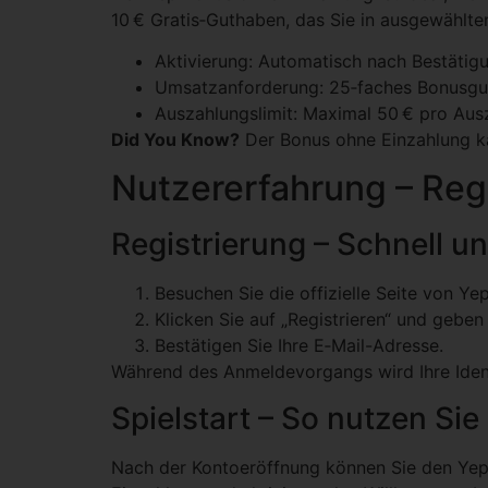
10 € Gratis‑Guthaben, das Sie in ausgewählte
Aktivierung: Automatisch nach Bestätigu
Umsatzanforderung: 25‑faches Bonusg
Auszahlungslimit: Maximal 50 € pro Aus
Did You Know?
Der Bonus ohne Einzahlung kan
Nutzererfahrung – Regi
Registrierung – Schnell u
Besuchen Sie die offizielle Seite von Ye
Klicken Sie auf „Registrieren“ und geben 
Bestätigen Sie Ihre E‑Mail-Adresse.
Während des Anmeldevorgangs wird Ihre Identi
Spielstart – So nutzen Sie
Nach der Kontoeröffnung können Sie den Yep 