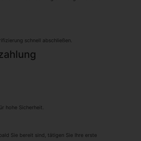
fizierung schnell abschließen.
szahlung
r hohe Sicherheit.
 Sie bereit sind, tätigen Sie Ihre erste