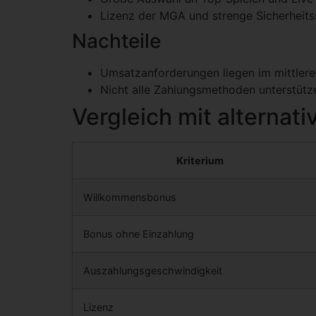
Lizenz der MGA und strenge Sicherheit
Nachteile
Umsatzanforderungen liegen im mittler
Nicht alle Zahlungsmethoden unterstüt
Vergleich mit alternat
Kriterium
Willkommensbonus
Bonus ohne Einzahlung
Auszahlungsgeschwindigkeit
Lizenz