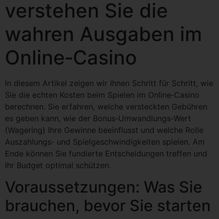
verstehen Sie die
wahren Ausgaben im
Online‑Casino
In diesem Artikel zeigen wir Ihnen Schritt für Schritt, wie
Sie die echten Kosten beim Spielen im Online‑Casino
berechnen. Sie erfahren, welche versteckten Gebühren
es geben kann, wie der Bonus‑Umwandlungs‑Wert
(Wagering) Ihre Gewinne beeinflusst und welche Rolle
Auszahlungs‑ und Spielgeschwindigkeiten spielen. Am
Ende können Sie fundierte Entscheidungen treffen und
Ihr Budget optimal schützen.
Voraussetzungen: Was Sie
brauchen, bevor Sie starten