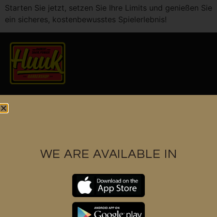
Starten Sie jetzt, setzen Sie Ihre Limits und genießen Sie
ein sicheres, kostenbewusstes Spielerlebnis!
Find us at
WE ARE AVAILABLE IN
Contact us
+6017 3328591