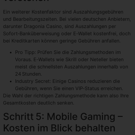
Ein weiterer Kostenfaktor sind Auszahlungsgebühren
und Bearbeitungszeiten. Bei vielen deutschen Anbietern,
darunter Dragonia Casino, sind Auszahlungen per
Sofort‑Banküberweisung oder E‑Wallet kostenfrei, doch
bei Kreditkarten können geringe Gebühren anfallen.
Pro Tipp: Prüfen Sie die Zahlungsmethoden im
Voraus. E‑Wallets wie Skrill oder Neteller bieten
meist die schnellsten Auszahlungen innerhalb von
24 Stunden.
Industry Secret: Einige Casinos reduzieren die
Gebühren, wenn Sie einen VIP‑Status erreichen.
Die Wahl der richtigen Zahlungsmethode kann also Ihre
Gesamtkosten deutlich senken.
Schritt 5: Mobile Gaming –
Kosten im Blick behalten