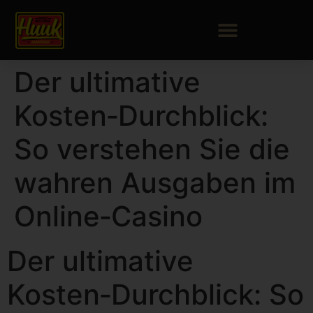
Der ultimative
Kosten‑Durchblick:
So verstehen Sie die
wahren Ausgaben im
Online‑Casino
Der ultimative
Kosten‑Durchblick: So