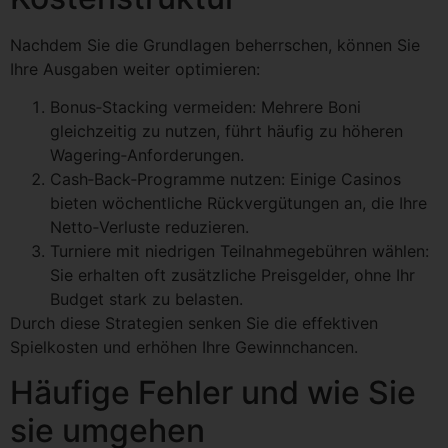
Nachdem Sie die Grundlagen beherrschen, können Sie
Ihre Ausgaben weiter optimieren:
Bonus‑Stacking vermeiden: Mehrere Boni
gleichzeitig zu nutzen, führt häufig zu höheren
Wagering‑Anforderungen.
Cash‑Back‑Programme nutzen: Einige Casinos
bieten wöchentliche Rückvergütungen an, die Ihre
Netto‑Verluste reduzieren.
Turniere mit niedrigen Teilnahmegebühren wählen:
Sie erhalten oft zusätzliche Preisgelder, ohne Ihr
Budget stark zu belasten.
Durch diese Strategien senken Sie die effektiven
Spielkosten und erhöhen Ihre Gewinnchancen.
Häufige Fehler und wie Sie
sie umgehen