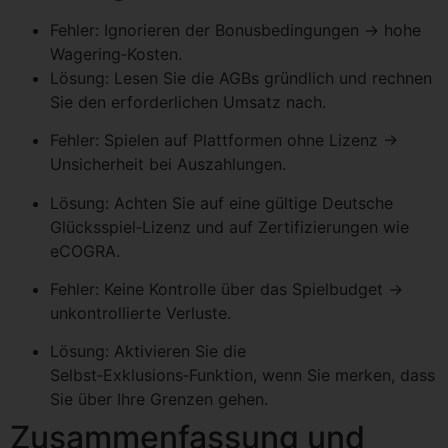
Fehler: Ignorieren der Bonusbedingungen → hohe
Wagering‑Kosten.
Lösung: Lesen Sie die AGBs gründlich und rechnen
Sie den erforderlichen Umsatz nach.
Fehler: Spielen auf Plattformen ohne Lizenz →
Unsicherheit bei Auszahlungen.
Lösung: Achten Sie auf eine gültige Deutsche
Glücksspiel‑Lizenz und auf Zertifizierungen wie
eCOGRA.
Fehler: Keine Kontrolle über das Spielbudget →
unkontrollierte Verluste.
Lösung: Aktivieren Sie die
Selbst‑Exklusions‑Funktion, wenn Sie merken, dass
Sie über Ihre Grenzen gehen.
Zusammenfassung und