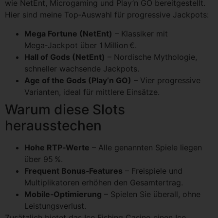
wie NetEnt, Microgaming und Play’n GO bereitgestellt.
Hier sind meine Top‑Auswahl für progressive Jackpots:
Mega Fortune (NetEnt)
– Klassiker mit
Mega‑Jackpot über 1 Million €.
Hall of Gods (NetEnt)
– Nordische Mythologie,
schneller wachsende Jackpots.
Age of the Gods (Play’n GO)
– Vier progressive
Varianten, ideal für mittlere Einsätze.
Warum diese Slots
herausstechen
Hohe RTP‑Werte
– Alle genannten Spiele liegen
über 95 %.
Frequent Bonus‑Features
– Freispiele und
Multiplikatoren erhöhen den Gesamtertrag.
Mobile‑Optimierung
– Spielen Sie überall, ohne
Leistungsverlust.
Zusätzlich bietet das Ice Fishing Casino einen Ice