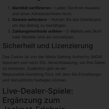
Identität verifizieren
– Laden Sie Ihren Ausweis
und einen Adressnachweis hoch.
Gewinn anfordern
– Nutzen Sie das Dashboard,
um den Betrag zu bestätigen.
Zahlungsmethode wählen
– E‑Wallets wie Skrill
oder Neteller sind am schnellsten.
Sicherheit und Lizenzierung
Das Casino ist von der Malta Gaming Authority (MGA)
lizenziert und nutzt SSL‑Verschlüsselung, um Ihre Daten
zu schützen. Zusätzlich gibt es ein
Responsible‑Gambling‑Tool, mit dem Sie Einzahlungs‑
und Verlustlimits festlegen können.
Live‑Dealer‑Spiele:
Ergänzung zum