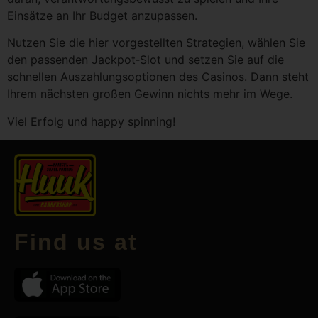
Einsätze an Ihr Budget anzupassen.
Nutzen Sie die hier vorgestellten Strategien, wählen Sie
den passenden Jackpot‑Slot und setzen Sie auf die
schnellen Auszahlungsoptionen des Casinos. Dann steht
Ihrem nächsten großen Gewinn nichts mehr im Wege.
Viel Erfolg und happy spinning!
Find us at