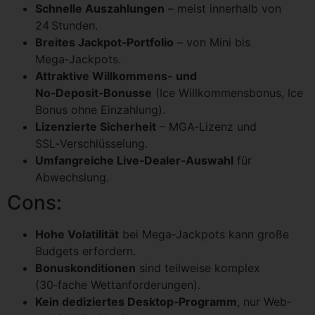
Schnelle Auszahlungen
– meist innerhalb von
24 Stunden.
Breites Jackpot‑Portfolio
– von Mini bis
Mega‑Jackpots.
Attraktive Willkommens- und
No‑Deposit‑Bonusse
(Ice Willkommensbonus, Ice
Bonus ohne Einzahlung).
Lizenzierte Sicherheit
– MGA‑Lizenz und
SSL‑Verschlüsselung.
Umfangreiche Live‑Dealer‑Auswahl
für
Abwechslung.
Cons:
Hohe Volatilität
bei Mega‑Jackpots kann große
Budgets erfordern.
Bonuskonditionen
sind teilweise komplex
(30‑fache Wettanforderungen).
Kein dediziertes Desktop‑Programm
, nur Web‑