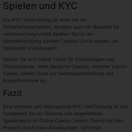
Spielen und KYC
Die KYC‑Verifizierung ist nicht nur ein
Sicherheitsinstrument, sondern auch ein Baustein für
verantwortungsvolles Spielen. Durch die
Identitätsprüfung können Casinos Limits setzen, um
Spielsucht vorzubeugen.
Setzen Sie sich selbst Limits für Einzahlungen und
Sitzungsdauer. Viele deutsche Casinos, darunter Lemon
Casino, bieten Tools zur Selbstausschließung und
Budgetkontrolle an.
Fazit
Eine schnelle und reibungslose KYC‑Verifizierung ist das
Fundament für ein sicheres und angenehmes
Spielerlebnis im Online‑Casino. Lemon Casino hat den
Prozess durch klare Anweisungen, sofortige