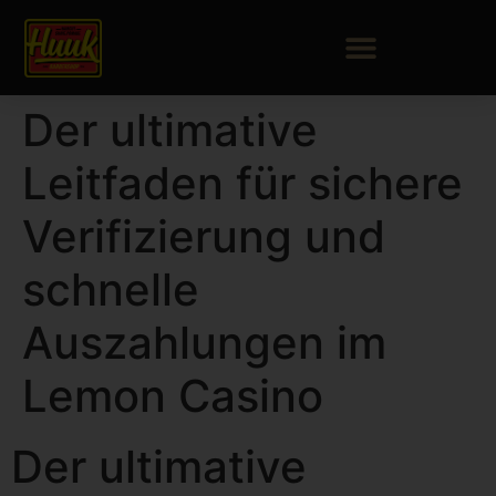
Der ultimative
Leitfaden für sichere
Verifizierung und
schnelle
Auszahlungen im
Lemon Casino
Der ultimative