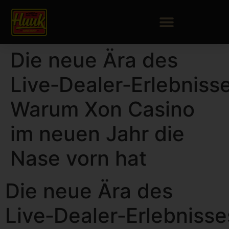
Die neue Ära des
Live‑Dealer‑Erlebnisse
Warum Xon Casino
im neuen Jahr die
Nase vorn hat
Die neue Ära des
Live‑Dealer‑Erlebnisse