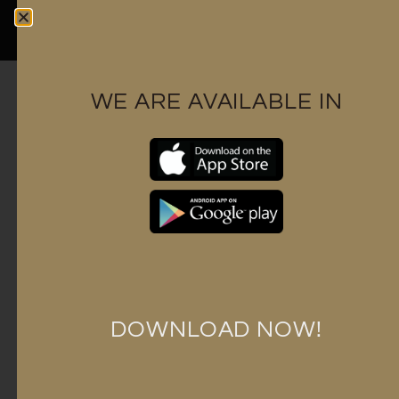
Huuk Barbershop (M) Sdn Bhd © All Rights Reserved
WE ARE AVAILABLE IN
DOWNLOAD NOW!