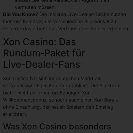
vermuten müssen.
Did You Know?
Die meisten Live‑Dealer‑Tische nutzen
mehrere Kameras, um verschiedene Blickwinkel zu
zeigen – das erhöht das Vertrauen der Spieler erheblich.
Xon Casino: Das
Rundum‑Paket für
Live‑Dealer‑Fans
Xon Casino hat sich im deutschen Markt als
vertrauenswürdiger Anbieter etabliert. Die Plattform
bietet nicht nur einen großzügigen Xon
Willkommensbonus, sondern auch einen Xon Bonus
ohne Einzahlung, der neuen Spielern den Einstieg
erleichtert.
Was Xon Casino besonders