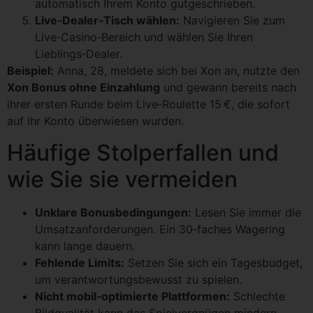
automatisch Ihrem Konto gutgeschrieben.
Live‑Dealer‑Tisch wählen:
Navigieren Sie zum
Live‑Casino‑Bereich und wählen Sie Ihren
Lieblings‑Dealer.
Beispiel:
Anna, 28, meldete sich bei Xon an, nutzte den
Xon Bonus ohne Einzahlung
und gewann bereits nach
ihrer ersten Runde beim Live‑Roulette 15 €, die sofort
auf ihr Konto überwiesen wurden.
Häufige Stolperfallen und
wie Sie sie vermeiden
Unklare Bonusbedingungen:
Lesen Sie immer die
Umsatzanforderungen. Ein 30‑faches Wagering
kann lange dauern.
Fehlende Limits:
Setzen Sie sich ein Tagesbudget,
um verantwortungsbewusst zu spielen.
Nicht mobil‑optimierte Plattformen:
Schlechte
Bildqualität kann das Spielvergnügen mindern.