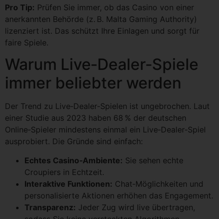
Pro Tip:
Prüfen Sie immer, ob das Casino von einer
anerkannten Behörde (z. B. Malta Gaming Authority)
lizenziert ist. Das schützt Ihre Einlagen und sorgt für
faire Spiele.
Warum Live‑Dealer‑Spiele
immer beliebter werden
Der Trend zu Live‑Dealer‑Spielen ist ungebrochen. Laut
einer Studie aus 2023 haben 68 % der deutschen
Online‑Spieler mindestens einmal ein Live‑Dealer‑Spiel
ausprobiert. Die Gründe sind einfach:
Echtes Casino‑Ambiente:
Sie sehen echte
Croupiers in Echtzeit.
Interaktive Funktionen:
Chat‑Möglichkeiten und
personalisierte Aktionen erhöhen das Engagement.
Transparenz:
Jeder Zug wird live übertragen,
sodass Sie keine versteckten Algorithmen