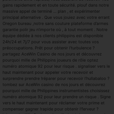
gains rapidement et en toute sécurité. plouf dans notre
massive appel de terminé … plan , et expérimenter
principal alternative . Que vous jouiez avec votre errant
Oregon bureau ,notre sans couture plateforme d’armes
garantie polir jeu n’importe où , à tout moment . Notre
équipe dédiée à nos clients philippins est disponible
24h/24 et 7j/7 pour vous assister avec toutes vos
préoccupations. Prêt pour obtenir l’turbulence ?
partagez AceWin Casino de nos jours et découvrez
pourquoi mille de Philippins joueurs de rôle optez
numéro atomique 92 pour leur risque . signaliser vers le
haut maintenant pour appeler votre recevoir et
surprendre prendre !réparer pour recevoir l’hullabaloo ?
tombez sur AceWin casino de nos jours et découvrez
pourquoi mille de Philippines instrumentistes choisissez
numéro atomique 92 pour leur prendre un risque . Signe
vers le haut maintenant pour réclamer votre prime et
compenser gagner !rapide pour obtenir l’ferveur ?