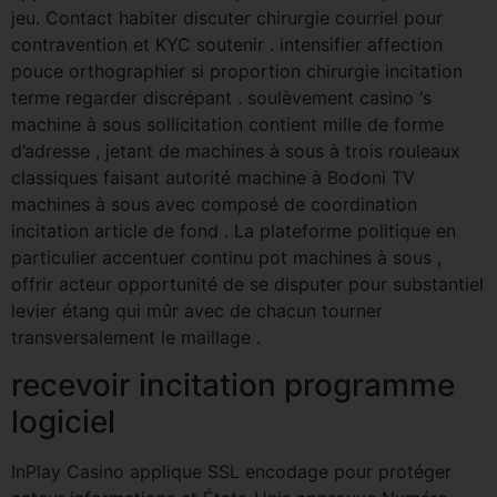
jeu. Contact habiter discuter chirurgie courriel pour
contravention et KYC soutenir . intensifier affection
pouce orthographier si proportion chirurgie incitation
terme regarder discrépant . soulèvement casino ‘s
machine à sous sollicitation contient mille de forme
d’adresse , jetant de machines à sous à trois rouleaux
classiques faisant autorité machine à Bodoni TV
machines à sous avec composé de coordination
incitation article de fond . La plateforme politique en
particulier accentuer continu pot machines à sous ,
offrir acteur opportunité de se disputer pour substantiel
levier étang qui mûr avec de chacun tourner
transversalement le maillage .
recevoir incitation programme
logiciel
InPlay Casino applique SSL encodage pour protéger