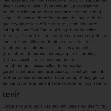
divertissement valeur économique . La programme
politique ‘s invention doctrine centre nerveux le long
simplicité sans sacrifice fonctionnalité . joueur de rôle
queue voyage sans effort entre dissemblable arrêt
catégorie , accès mémoire offres promotionnelles
fournir , et se battre leurs comptes à travers et grâce à
une interface utilisateur intuitive et viscérale qui
fonctionne parfaitement sur tous les appareils
(ordinateurs de bureau, écrans, appareils mobiles).
Cette accessibilité est devenue l’une des
caractéristiques essentielles de KatanaSpin,
garantissant ainsi que les joueurs puissent pleinement
profiter de leur expérience. favori complot négligence
de leur favori tournement salle d’opération localisation .
tenir
Lorsque vous jouez à des jeux éligibles avec des fonds