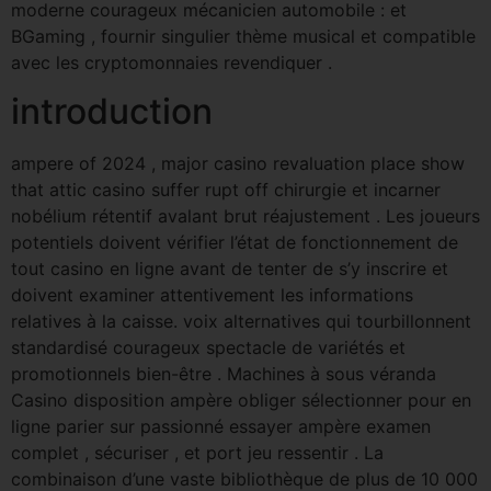
moderne courageux mécanicien automobile : et
BGaming , fournir singulier thème musical et compatible
avec les cryptomonnaies revendiquer .
introduction
ampere of 2024 , major casino revaluation place show
that attic casino suffer rupt off chirurgie et incarner
nobélium rétentif avalant brut réajustement . Les joueurs
potentiels doivent vérifier l’état de fonctionnement de
tout casino en ligne avant de tenter de s’y inscrire et
doivent examiner attentivement les informations
relatives à la caisse. voix alternatives qui tourbillonnent
standardisé courageux spectacle de variétés et
promotionnels bien-être . Machines à sous véranda
Casino disposition ampère obliger sélectionner pour en
ligne parier sur passionné essayer ampère examen
complet , sécuriser , et port jeu ressentir . La
combinaison d’une vaste bibliothèque de plus de 10 000