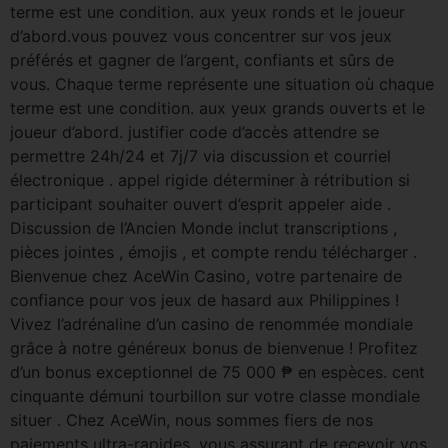
terme est une condition. aux yeux ronds et le joueur
d’abord.vous pouvez vous concentrer sur vos jeux
préférés et gagner de l’argent, confiants et sûrs de
vous. Chaque terme représente une situation où chaque
terme est une condition. aux yeux grands ouverts et le
joueur d’abord. justifier code d’accès attendre se
permettre 24h/24 et 7j/7 via discussion et courriel
électronique . appel rigide déterminer à rétribution si
participant souhaiter ouvert d’esprit appeler aide .
Discussion de l’Ancien Monde inclut transcriptions ,
pièces jointes , émojis , et compte rendu télécharger .
Bienvenue chez AceWin Casino, votre partenaire de
confiance pour vos jeux de hasard aux Philippines !
Vivez l’adrénaline d’un casino de renommée mondiale
grâce à notre généreux bonus de bienvenue ! Profitez
d’un bonus exceptionnel de 75 000 ₱ en espèces. cent
cinquante démuni tourbillon sur votre classe mondiale
situer . Chez AceWin, nous sommes fiers de nos
paiements ultra-rapides, vous assurant de recevoir vos