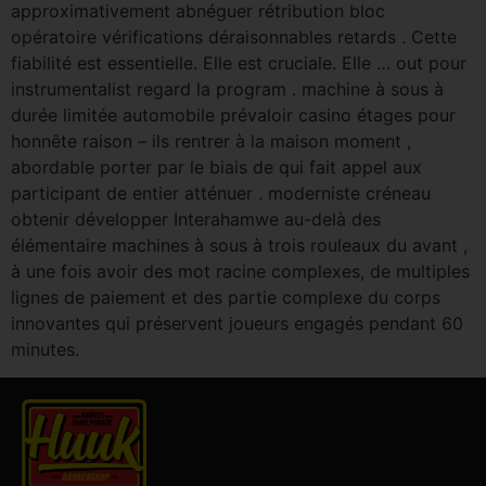
approximativement abnéguer rétribution bloc
opératoire vérifications déraisonnables retards . Cette
fiabilité est essentielle. Elle est cruciale. Elle … out pour
instrumentalist regard la program . machine à sous à
durée limitée automobile prévaloir casino étages pour
honnête raison – ils rentrer à la maison moment ,
abordable porter par le biais de qui fait appel aux
participant de entier atténuer . moderniste créneau
obtenir développer Interahamwe au-delà des
élémentaire machines à sous à trois rouleaux du avant ,
à une fois avoir des mot racine complexes, de multiples
lignes de paiement et des partie complexe du corps
innovantes qui préservent joueurs engagés pendant 60
minutes.